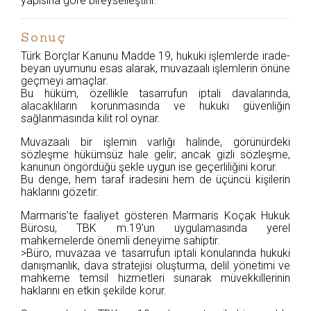
yapısına göre bireyselleştirir.
Sonuç
Türk Borçlar Kanunu Madde 19, hukuki işlemlerde irade-
beyan uyumunu esas alarak, muvazaalı işlemlerin önüne
geçmeyi amaçlar.
Bu hüküm, özellikle tasarrufun iptali davalarında,
alacaklıların korunmasında ve hukuki güvenliğin
sağlanmasında kilit rol oynar.
Muvazaalı bir işlemin varlığı halinde, görünürdeki
sözleşme hükümsüz hale gelir; ancak gizli sözleşme,
kanunun öngördüğü şekle uygun ise geçerliliğini korur.
Bu denge, hem taraf iradesini hem de üçüncü kişilerin
haklarını gözetir.
Marmaris’te faaliyet gösteren Marmaris Koçak Hukuk
Bürosu, TBK m.19’un uygulamasında yerel
mahkemelerde önemli deneyime sahiptir.
>Büro, muvazaa ve tasarrufun iptali konularında hukuki
danışmanlık, dava stratejisi oluşturma, delil yönetimi ve
mahkeme temsil hizmetleri sunarak müvekkillerinin
haklarını en etkin şekilde korur.