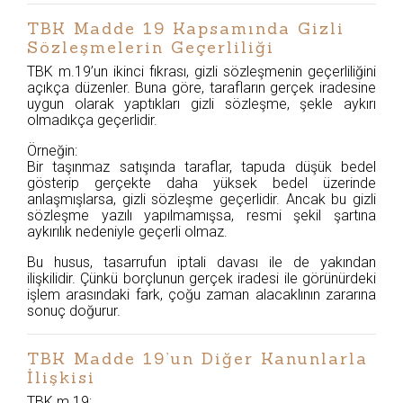
TBK Madde 19 Kapsamında Gizli
Sözleşmelerin Geçerliliği
TBK m.19’un ikinci fıkrası, gizli sözleşmenin geçerliliğini
açıkça düzenler. Buna göre, tarafların gerçek iradesine
uygun olarak yaptıkları gizli sözleşme, şekle aykırı
olmadıkça geçerlidir.
Örneğin:
Bir taşınmaz satışında taraflar, tapuda düşük bedel
gösterip gerçekte daha yüksek bedel üzerinde
anlaşmışlarsa, gizli sözleşme geçerlidir. Ancak bu gizli
sözleşme yazılı yapılmamışsa, resmi şekil şartına
aykırılık nedeniyle geçerli olmaz.
Bu husus, tasarrufun iptali davası ile de yakından
ilişkilidir. Çünkü borçlunun gerçek iradesi ile görünürdeki
işlem arasındaki fark, çoğu zaman alacaklının zararına
sonuç doğurur.
TBK Madde 19’un Diğer Kanunlarla
İlişkisi
TBK m.19;