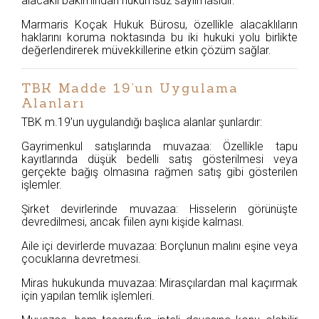
alacaklı bakımından hükümsüz sayılmasıdır.
Marmaris Koçak Hukuk Bürosu, özellikle alacaklıların
haklarını koruma noktasında bu iki hukuki yolu birlikte
değerlendirerek müvekkillerine etkin çözüm sağlar.
TBK Madde 19’un Uygulama
Alanları
TBK m.19’un uygulandığı başlıca alanlar şunlardır:
Gayrimenkul satışlarında muvazaa: Özellikle tapu
kayıtlarında düşük bedelli satış gösterilmesi veya
gerçekte bağış olmasına rağmen satış gibi gösterilen
işlemler.
Şirket devirlerinde muvazaa: Hisselerin görünüşte
devredilmesi, ancak fiilen aynı kişide kalması.
Aile içi devirlerde muvazaa: Borçlunun malını eşine veya
çocuklarına devretmesi.
Miras hukukunda muvazaa: Mirasçılardan mal kaçırmak
için yapılan temlik işlemleri.