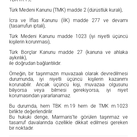
Türk Medeni Kanunu (TMK) madde 2 (dürüstlük kuralı),
İcra ve İflas Kanunu (İİK) madde 277 ve devamı
(tasarrufun iptali),
Türk Medeni Kanunu madde 1023 (iyi niyetli üçüncü
kişilerin korunması),
Türk Borçlar Kanunu madde 27 (kanuna ve ahlaka
aykırılık),
ile doğrudan bağlantılıdır.
Örneğin, bir taşınmazın muvazaalı olarak devredilmesi
durumunda, iyi niyetli üçüncü kişilerin kazanımı
korunabilir. Ancak üçüncü kişi, muvazaa olgusunu
biliyorsa veya bilmesi gerekiyorsa, iyi niyet
korumasından yararlanamaz.
Bu durumda, hem TBK m.19 hem de TMK m.1023
birlikte değerlendirilir.
Bu hukuki denge, Marmaris’te görülen taşınmaz ve
tasarruf davalarında özellikle dikkat edilmesi gereken
bir noktadır.