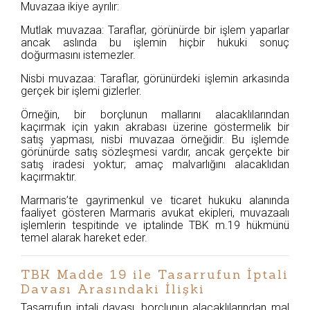
Muvazaa ikiye ayrılır:
Mutlak muvazaa: Taraflar, görünürde bir işlem yaparlar
ancak aslında bu işlemin hiçbir hukuki sonuç
doğurmasını istemezler.
Nisbi muvazaa: Taraflar, görünürdeki işlemin arkasında
gerçek bir işlemi gizlerler.
Örneğin, bir borçlunun mallarını alacaklılarından
kaçırmak için yakın akrabası üzerine göstermelik bir
satış yapması, nisbi muvazaa örneğidir. Bu işlemde
görünürde satış sözleşmesi vardır, ancak gerçekte bir
satış iradesi yoktur; amaç malvarlığını alacaklıdan
kaçırmaktır.
Marmaris’te gayrimenkul ve ticaret hukuku alanında
faaliyet gösteren Marmaris avukat ekipleri, muvazaalı
işlemlerin tespitinde ve iptalinde TBK m.19 hükmünü
temel alarak hareket eder.
TBK Madde 19 ile Tasarrufun İptali
Davası Arasındaki İlişki
Tasarrufun iptali davası, borçlunun alacaklılarından mal