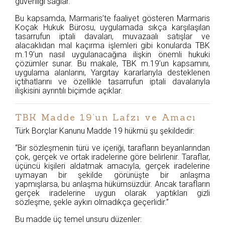
güvenliği sağlar.
Bu kapsamda, Marmaris’te faaliyet gösteren Marmaris
Koçak Hukuk Bürosu, uygulamada sıkça karşılaşılan
tasarrufun iptali davaları, muvazaalı satışlar ve
alacaklıdan mal kaçırma işlemleri gibi konularda TBK
m.19’un nasıl uygulanacağına ilişkin önemli hukuki
çözümler sunar. Bu makale, TBK m.19’un kapsamını,
uygulama alanlarını, Yargıtay kararlarıyla desteklenen
içtihatlarını ve özellikle tasarrufun iptali davalarıyla
ilişkisini ayrıntılı biçimde açıklar.
TBK Madde 19’un Lafzı ve Amacı
Türk Borçlar Kanunu Madde 19 hükmü şu şekildedir:
“Bir sözleşmenin türü ve içeriği, tarafların beyanlarından
çok, gerçek ve ortak iradelerine göre belirlenir. Taraflar,
üçüncü kişileri aldatmak amacıyla, gerçek iradelerine
uymayan bir şekilde görünüşte bir anlaşma
yapmışlarsa, bu anlaşma hükümsüzdür. Ancak tarafların
gerçek iradelerine uygun olarak yaptıkları gizli
sözleşme, şekle aykırı olmadıkça geçerlidir.”
Bu madde üç temel unsuru düzenler: