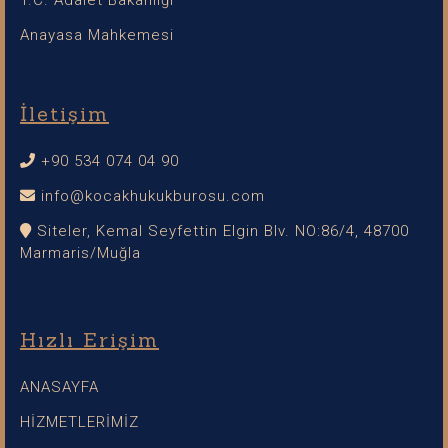
T.C. Adalet Bakanlığı
Anayasa Mahkemesi
İletişim
+90 534 074 04 90
info@kocakhukukburosu.com
Siteler, Kemal Seyfettin Elgin Blv. NO:86/4, 48700
Marmaris/Muğla
Hızlı Erişim
ANASAYFA
HİZMETLERİMİZ