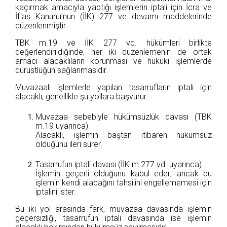
kaçırmak amacıyla yaptığı işlemlerin iptali için İcra ve
İflas Kanunu’nun (İİK) 277 ve devamı maddelerinde
düzenlenmiştir.
TBK m.19 ve İİK 277 vd. hükümleri birlikte
değerlendirildiğinde, her iki düzenlemenin de ortak
amacı alacaklıların korunması ve hukuki işlemlerde
dürüstlüğün sağlanmasıdır.
Muvazaalı işlemlerle yapılan tasarrufların iptali için
alacaklı, genellikle şu yollara başvurur:
Muvazaa sebebiyle hükümsüzlük davası (TBK
m.19 uyarınca)
Alacaklı, işlemin baştan itibaren hükümsüz
olduğunu ileri sürer.
Tasarrufun iptali davası (İİK m.277 vd. uyarınca)
İşlemin geçerli olduğunu kabul eder; ancak bu
işlemin kendi alacağını tahsilini engellememesi için
iptalini ister.
Bu iki yol arasında fark, muvazaa davasında işlemin
geçersizliği, tasarrufun iptali davasında ise işlemin