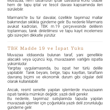
Muvazaa, hem tasarrufun iptali davasına konu olabilir
hem de tapu iptal ve tescil davası kapsamında ileri
sürülebilir.
Marmaris’te bu tür davalar, özellikle taşınmaz mallar
bakımından sıklıkla gündeme gelir. Bu nedenle Marmaris
avukat kadroları, TBK m.19 çerçevesinde delillerin
toplanması, tanık dinletilmesi ve tapu kayıt incelemesi
gibi süreçleri dikkatle yürütür.
TBK Madde 19 ve İspat Yükü
Muvazaa iddiasında bulunan taraf, yani genellikle
alacaklı veya üçüncü kişi, muvazaanın varlığını ispatla
yükümlüdür.
Yargıtay uygulamasında, bu ispat her türlü delille
yapılabilir. Tanık beyanı, belge, tapu kayıtları, tarafların
davranış biçimi ve ekonomik durum gibi olgular delil
olarak kullanılabilir.
Ancak, resmî senetle yapılan işlemlerde muvazaanın
ispatı tanıkla mümkün değildir; yazılı delil gerekir.
Bu nedenle, taşınmaz satışlarında tapuda yapılan
muvazaalı işlemler için çoğunlukla yazılı delil zorunluluğu
gündeme gelir.