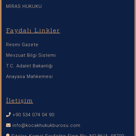
MİRAS HUKUKU
Faydalı Linkler
Resmi Gazete
Mevzuat Bilgi Sistemi
T.C. Adalet Bakanlığı
Anayasa Mahkemesi
İletişim
+90 534 074 04 90
info@kocakhukukburosu.com
Siteler, Kemal Seyfettin Elgin Blv. NO:86/4, 48700