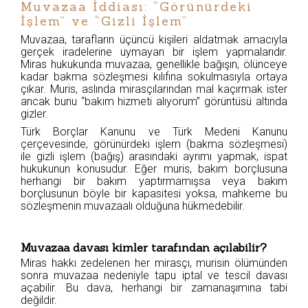
Muvazaa İddiası: “Görünürdeki
İşlem” ve “Gizli İşlem”
Muvazaa, tarafların üçüncü kişileri aldatmak amacıyla
gerçek iradelerine uymayan bir işlem yapmalarıdır.
Miras hukukunda muvazaa, genellikle bağışın, ölünceye
kadar bakma sözleşmesi kılıfına sokulmasıyla ortaya
çıkar. Muris, aslında mirasçılarından mal kaçırmak ister
ancak bunu “bakım hizmeti alıyorum” görüntüsü altında
gizler.
Türk Borçlar Kanunu ve Türk Medeni Kanunu
çerçevesinde, görünürdeki işlem (bakma sözleşmesi)
ile gizli işlem (bağış) arasındaki ayrımı yapmak, ispat
hukukunun konusudur. Eğer muris, bakım borçlusuna
herhangi bir bakım yaptırmamışsa veya bakım
borçlusunun böyle bir kapasitesi yoksa, mahkeme bu
sözleşmenin muvazaalı olduğuna hükmedebilir.
Muvazaa davası kimler tarafından açılabilir?
Miras hakkı zedelenen her mirasçı, murisin ölümünden
sonra muvazaa nedeniyle tapu iptal ve tescil davası
açabilir. Bu dava, herhangi bir zamanaşımına tabi
değildir.