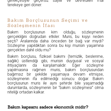
gerekçesiyle geçersiz sayılır ve devredilen mal
terekeye geri döner.
Bakım Borçlusunun Seçimi ve
Sözleşmenin İfası
Bakım borçlusunun kim olduğu, sözleşmenin
gerçekliğini doğrudan etkiler. Muris, bu kişiyi neden
seçti? Aralarında daha önceden bir bağ var mıydı?
Sözleşme yapıldıktan sonra bu kişi murisin yaşamına
gerçekten dahil oldu mu?
Bakım borçlusu, fiziksel bakımı (temizlik, beslenme,
sağlık) üstlendiği gibi, murisin duygusal ve sosyal
ihtiyaçlarını da karşılamalıdır. Eğer sözleşme
yapılmasına rağmen muris, bakım borçlusundan
bağımsız bir şekilde yaşamaya devam etmişse,
sözleşmenin ifa edilmediği sonucu doğar. Bakım
borçlusunun muris ile aynı şehirde bile yaşamadığı
durumlarda, sözleşmenin bir “bakım sözleşmesi” olma
niteliği ortadan kalkar.
Bakım kapsamı sadece ekonomik midir?