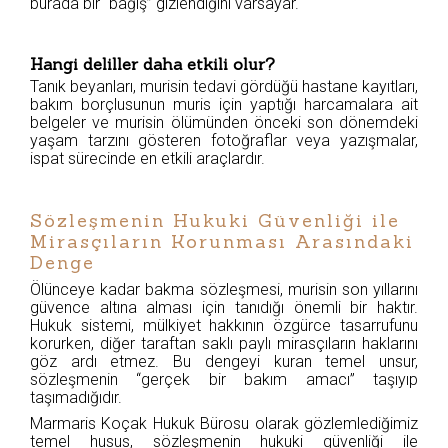
burada bir “bağış” gizlendiğini varsayar.
Hangi deliller daha etkili olur?
Tanık beyanları, murisin tedavi gördüğü hastane kayıtları,
bakım borçlusunun muris için yaptığı harcamalara ait
belgeler ve murisin ölümünden önceki son dönemdeki
yaşam tarzını gösteren fotoğraflar veya yazışmalar,
ispat sürecinde en etkili araçlardır.
Sözleşmenin Hukuki Güvenliği ile
Mirasçıların Korunması Arasındaki
Denge
Ölünceye kadar bakma sözleşmesi, murisin son yıllarını
güvence altına alması için tanıdığı önemli bir haktır.
Hukuk sistemi, mülkiyet hakkının özgürce tasarrufunu
korurken, diğer taraftan saklı paylı mirasçıların haklarını
göz ardı etmez. Bu dengeyi kuran temel unsur,
sözleşmenin “gerçek bir bakım amacı” taşıyıp
taşımadığıdır.
Marmaris Koçak Hukuk Bürosu olarak gözlemlediğimiz
temel husus, sözleşmenin hukuki güvenliği ile