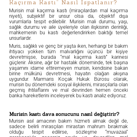
Kaçırma Kastı” Nasıl İspatlanır?
Murisin mal kaçırma kastı (miraçılardan mal kaçırma
niyeti), subjektif bir unsur olsa da, objektif dışa
vurumlarla tespit edilebilir. Murisin mali durumu, yaşı,
sağlık durumu ve aile üyeleriyle olan ilişkisinin derinliği,
mahkemenin bu kastı değerlendirirken baktığı temel
unsurlardır.
Muris, sağlıklı ve genç bir yaşta iken, herhangi bir bakım
ihtiyacı yokken tüm malvarlığını üçüncü bir kişiye
devretmişse, burada “mal kaçırma kastı” karinesi
güçlenir. Aksine, ağır bir hastalık döneminde, tek başına
yaşamını idame ettiremeyen murisin, kendisine bakan
birine mülkünü devretmesi, hayatın olağan akışına
uygundur. Marmaris Koçak Hukuk Bürosu olarak,
murisin bu dönemdeki sosyal ilişkilerini, mirasçılarla olan
geçmiş ihtilaflarını ve mal devrinden hemen önceki
banka hareketlerini inceleyerek bu kastı analiz ediyoruz.
Murisin kastı dava sonucunu nasıl değiştirir?
Murisin asıl amacının bakım hizmeti almak değil de,
sadece belirli mirasçıları mirastan mahrum bırakmak
olduğu tespit edilirse, sözleşme “muvazaa”