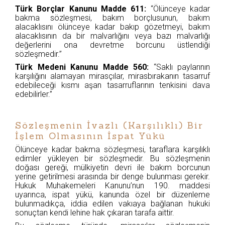
Türk Borçlar Kanunu Madde 611:
“Ölünceye kadar
bakma sözleşmesi, bakım borçlusunun, bakım
alacaklısını ölünceye kadar bakıp gözetmeyi, bakım
alacaklısının da bir malvarlığını veya bazı malvarlığı
değerlerini ona devretme borcunu üstlendiği
sözleşmedir.”
Türk Medeni Kanunu Madde 560:
“Saklı paylarının
karşılığını alamayan mirasçılar, mirasbırakanın tasarruf
edebileceği kısmı aşan tasarruflarının tenkisini dava
edebilirler.”
Sözleşmenin İvazlı (Karşılıklı) Bir
İşlem Olmasının İspat Yükü
Ölünceye kadar bakma sözleşmesi, taraflara karşılıklı
edimler yükleyen bir sözleşmedir. Bu sözleşmenin
doğası gereği, mülkiyetin devri ile bakım borcunun
yerine getirilmesi arasında bir denge bulunması gerekir.
Hukuk Muhakemeleri Kanunu’nun 190. maddesi
uyarınca, ispat yükü, kanunda özel bir düzenleme
bulunmadıkça, iddia edilen vakıaya bağlanan hukuki
sonuçtan kendi lehine hak çıkaran tarafa aittir.