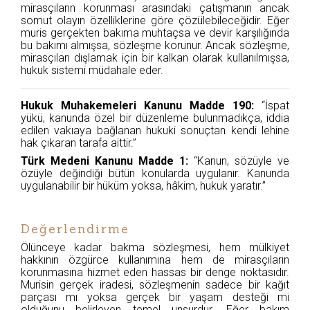
mirasçıların korunması arasındaki çatışmanın ancak
somut olayın özelliklerine göre çözülebileceğidir. Eğer
muris gerçekten bakıma muhtaçsa ve devir karşılığında
bu bakımı almışsa, sözleşme korunur. Ancak sözleşme,
mirasçıları dışlamak için bir kalkan olarak kullanılmışsa,
hukuk sistemi müdahale eder.
Hukuk Muhakemeleri Kanunu Madde 190:
“İspat
yükü, kanunda özel bir düzenleme bulunmadıkça, iddia
edilen vakıaya bağlanan hukuki sonuçtan kendi lehine
hak çıkaran tarafa aittir.”
Türk Medeni Kanunu Madde 1:
“Kanun, sözüyle ve
özüyle değindiği bütün konularda uygulanır. Kanunda
uygulanabilir bir hüküm yoksa, hâkim, hukuk yaratır.”
Değerlendirme
Ölünceye kadar bakma sözleşmesi, hem mülkiyet
hakkının özgürce kullanımına hem de mirasçıların
korunmasına hizmet eden hassas bir denge noktasıdır.
Murisin gerçek iradesi, sözleşmenin sadece bir kağıt
parçası mı yoksa gerçek bir yaşam desteği mi
olduğunu belirleyen temel unsurdur. Eğer bakım