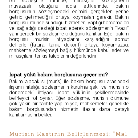
Bu sözleşme türünde, mirasçılar sözleşmenin
muvazaalı olduğunu iddia ettiklerinde, bakım
borçlusunun sözleşmedeki edimini gerçekten yerine
getirip getirmediğini ortaya koymaları gerekir. Bakım
borçlusu, murise sunduğu hizmetleri, yaptığı harcamaları
ve sağladığı desteği ispat ederek sözleşmenin “ivazlı”
yani gerçek bir sözleşme olduğunu kanıtlar. Eğer bakım
borçlusu, murisin ihtiyaçlarını karşıladığını somut
delillerle (fatura, tanık, dekont) ortaya koyamazsa,
mahkeme sözleşmeyi bağış hükmünde kabul eder ve
mirasçıların tenkis taleplerini değerlendirir.
İspat yükü bakım borçlusuna geçer mi?
Bakım alacaklısı (muris) ile bakım borçlusu arasındaki
ilişkinin niteliği, sözleşmenin kurulma şekli ve murisin o
dönemdeki ihtiyacı, ispat yükünün şekillenmesinde
belirleyici rol oynar. Eğer sözleşme, murisin ölümüne
çok yakın bir tarihte yapılmışsa, mahkemeler genellikle
bakım borçlusundan hizmetin ifasını daha detaylı
kanıtlamasını bekler.
Murisin Kastının Belirlenmesi: “Mal