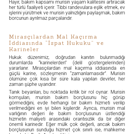
Hayır, bakım kapsamı murisin yaşam kalitesini artıracak
her türlü faaliyeti içerir. Tıbbi randevulara eşlik etmek, ev
işlerini yürütmek ve murisin yalnızlığını paylaşmak, bakım
borcunun ayrılmaz parçalarıdır.
Mirasçılardan Mal Kaçırma
İddiasında “İspat Hukuku” ve
Karineler
Hukuk düzenimiz, doğrudan kanıtın bulunmadığı
durumlarda “karinelerden” (delil göstergelerinden)
yararlanır. Mirasçılardan mal kaçırma iddiasında en
güçlü karine, sözleşmenin “zamanlamasıdır”. Murisin
ölümüne çok kısa bir süre kala yapılan devirler, her
zaman şüphe uyandırır.
Tanık beyanları, bu noktada kritik bir rol oynar. Murisin
komşuları, murisin bakım borçlusunu hiç görüp
görmediğini, evde herhangi bir bakım hizmeti verilip
verilmediğini en iyi bilen kişilerdir. Ayrıca, murisin mal
varlığının değeri ile bakım borçlusunun üstlendiği
hizmetin maliyeti arasındaki orantısızlık da bir diğer
önemli karinedir. Eğer mülk çok değerli, ancak bakım
borçlusunun sunduğu hizmet çok sınırlı ise, mahkeme