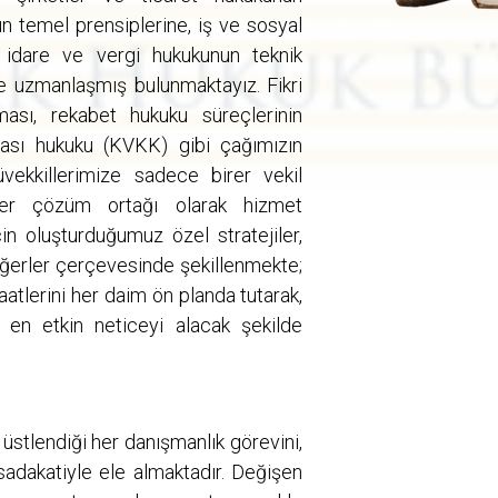
n temel prensiplerine, iş ve sosyal
 idare ve vergi hukukunun teknik
e uzmanlaşmış bulunmaktayız. Fikri
ması, rekabet hukuku süreçlerinin
ması hukuku (KVKK) gibi çağımızın
üvekkillerimize sadece birer vekil
rer çözüm ortağı olarak hizmet
in oluşturduğumuz özel stratejiler,
 değerler çerçevesinde şekillenmekte;
atlerini her daim ön planda tutarak,
 en etkin neticeyi alacak şekilde
üstlendiği her danışmanlık görevini,
sadakatiyle ele almaktadır. Değişen