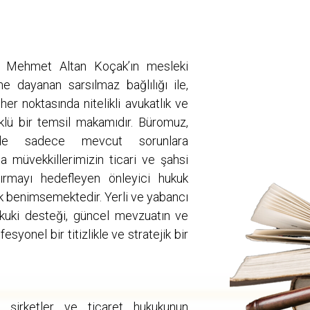
 Mehmet Altan Koçak’ın mesleki
ne dayanan sarsılmaz bağlılığı ile,
er noktasında nitelikli avukatlık ve
klü bir temsil makamıdır. Büromuz,
ünde sadece mevcut sorunlara
 müvekkillerimizin ticari ve şahsi
ndırmayı hedefleyen önleyici hukuk
rak benimsemektedir. Yerli ve yabancı
ukuki desteği, güncel mevzuatın ve
fesyonel bir titizlikle ve stratejik bir
, şirketler ve ticaret hukukunun