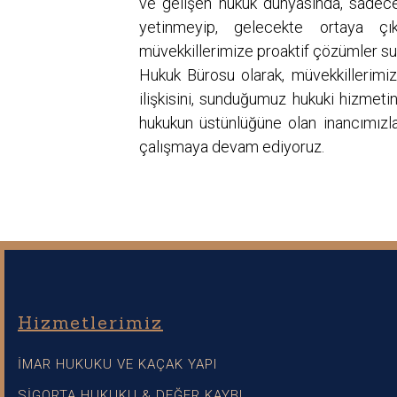
ve gelişen hukuk dünyasında, sadec
yetinmeyip, gelecekte ortaya çık
müvekkillerimize proaktif çözümler 
Hukuk Bürosu olarak, müvekkillerimi
ilişkisini, sunduğumuz hukuki hizmeti
hukukun üstünlüğüne olan inancımızla, 
çalışmaya devam ediyoruz.
Hizmetlerimiz
İMAR HUKUKU VE KAÇAK YAPI
SİGORTA HUKUKU & DEĞER KAYBI