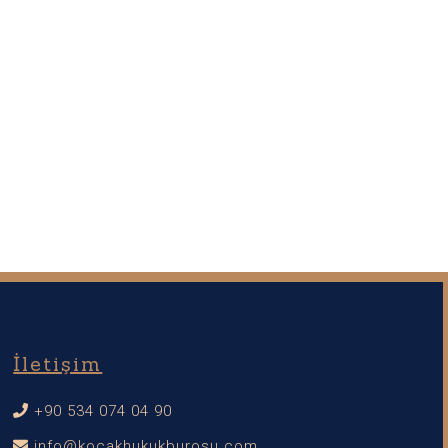
İletişim
+90 534 074 04 90
info@kocakhukukburosu.com