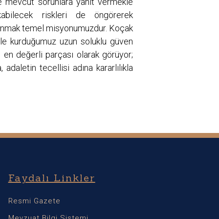
e mevcut sorunlara yanıt vermekle
abilecek riskleri de öngörerek
sunmak temel misyonumuzdur. Koçak
zle kurduğumuz uzun soluklu güven
n en değerli parçası olarak görüyor;
adaletin tecellisi adına kararlılıkla
Faydalı Linkler
Resmi Gazete
Mevzuat Bilgi Sistemi