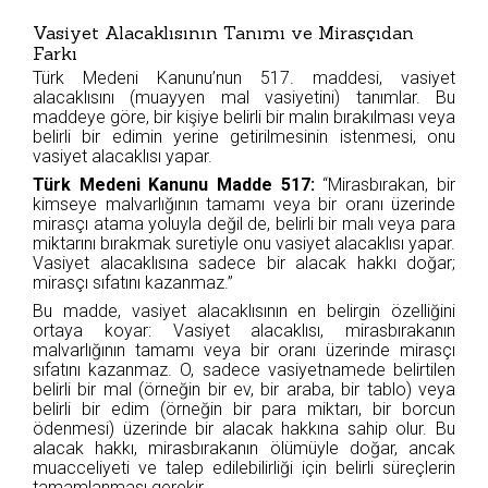
Vasiyet Alacaklısının Tanımı ve Mirasçıdan
Farkı
Türk Medeni Kanunu’nun 517. maddesi, vasiyet
alacaklısını (muayyen mal vasiyetini) tanımlar. Bu
maddeye göre, bir kişiye belirli bir malın bırakılması veya
belirli bir edimin yerine getirilmesinin istenmesi, onu
vasiyet alacaklısı yapar.
Türk Medeni Kanunu Madde 517:
“Mirasbırakan, bir
kimseye malvarlığının tamamı veya bir oranı üzerinde
mirasçı atama yoluyla değil de, belirli bir malı veya para
miktarını bırakmak suretiyle onu vasiyet alacaklısı yapar.
Vasiyet alacaklısına sadece bir alacak hakkı doğar;
mirasçı sıfatını kazanmaz.”
Bu madde, vasiyet alacaklısının en belirgin özelliğini
ortaya koyar: Vasiyet alacaklısı, mirasbırakanın
malvarlığının tamamı veya bir oranı üzerinde mirasçı
sıfatını kazanmaz. O, sadece vasiyetnamede belirtilen
belirli bir mal (örneğin bir ev, bir araba, bir tablo) veya
belirli bir edim (örneğin bir para miktarı, bir borcun
ödenmesi) üzerinde bir alacak hakkına sahip olur. Bu
alacak hakkı, mirasbırakanın ölümüyle doğar, ancak
muacceliyeti ve talep edilebilirliği için belirli süreçlerin
tamamlanması gerekir.