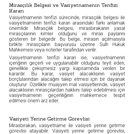
Mirasçılık Belgesi ve Vasiyetnamenin Tenfizi
Kararı
Vasiyetnamenin tenfizi sürecinde, mirasçılık belgesi ile
vasiyetnamenin tenfizi kararı arasındaki farkı anlamak
önemlidir. Mirasçılık belgesi, mirasbırakanın yasal
mirasçılarının kimler olduğunu ve miras paylarını
gösteren bir belgedir. Bu belge, mirasın açılmasıyla
birlikte mirasçıların başvurusu üzerine Sulh Hukuk
Mahkemesi veya noterler tarafından verilir.
Vasiyetnamenin tenfizi kararı ise, vasiyetnamenin
içeriğinin geçerli ve uygulanabilir olduğunu teyit eden,
genellikle çekişmesiz yargı kapsamında verilen bir
karardır. Bu karar, vasiyet alacaklısının vasiyet
borçlularından alacağını talep etmesi için bir dayanak
oluşturur. Özellikle muayyen mal vasiyetlerinde, vasiyet
alacaklısının mirasçılardan hakkını talep edebilmesi için
vasiyetnamenin geçerliliğinin mahkemece tespit
edilmesi önem arz eder.
Vasiyeti Yerine Getirme Görevlisi
Mirasbırakan, vasiyetname ile vasiyeti yerine getirme
görevlisi atayabilir. Vasiyeti yerine getirme görevlisi,