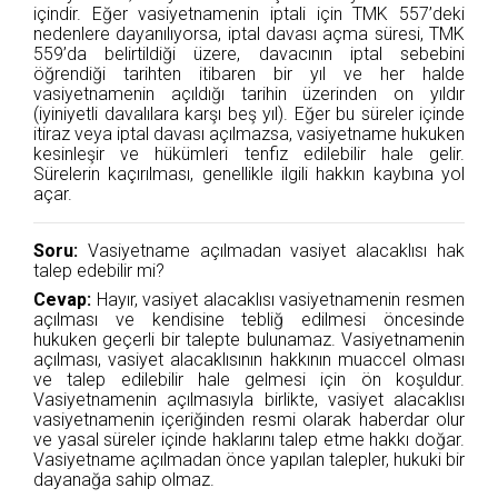
içindir. Eğer vasiyetnamenin iptali için TMK 557’deki
nedenlere dayanılıyorsa, iptal davası açma süresi, TMK
559’da belirtildiği üzere, davacının iptal sebebini
öğrendiği tarihten itibaren bir yıl ve her halde
vasiyetnamenin açıldığı tarihin üzerinden on yıldır
(iyiniyetli davalılara karşı beş yıl). Eğer bu süreler içinde
itiraz veya iptal davası açılmazsa, vasiyetname hukuken
kesinleşir ve hükümleri tenfiz edilebilir hale gelir.
Sürelerin kaçırılması, genellikle ilgili hakkın kaybına yol
açar.
Soru:
Vasiyetname açılmadan vasiyet alacaklısı hak
talep edebilir mi?
Cevap:
Hayır, vasiyet alacaklısı vasiyetnamenin resmen
açılması ve kendisine tebliğ edilmesi öncesinde
hukuken geçerli bir talepte bulunamaz. Vasiyetnamenin
açılması, vasiyet alacaklısının hakkının muaccel olması
ve talep edilebilir hale gelmesi için ön koşuldur.
Vasiyetnamenin açılmasıyla birlikte, vasiyet alacaklısı
vasiyetnamenin içeriğinden resmi olarak haberdar olur
ve yasal süreler içinde haklarını talep etme hakkı doğar.
Vasiyetname açılmadan önce yapılan talepler, hukuki bir
dayanağa sahip olmaz.