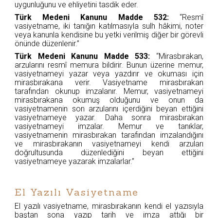
uygunluğunu ve ehliyetini tasdik eder.
Türk Medeni Kanunu Madde 532:
“Resmî
vasiyetname, iki tanığın katılmasıyla sulh hâkimi, noter
veya kanunla kendisine bu yetki verilmiş diğer bir görevli
önünde düzenlenir.”
Türk Medeni Kanunu Madde 533:
“Mirasbırakan,
arzularını resmî memura bildirir. Bunun üzerine memur,
vasiyetnameyi yazar veya yazdırır ve okuması için
mirasbırakana verir. Vasiyetname mirasbırakan
tarafından okunup imzalanır. Memur, vasiyetnameyi
mirasbırakana okumuş olduğunu ve onun da
vasiyetnamenin son arzularını içerdiğini beyan ettiğini
vasiyetnameye yazar. Daha sonra mirasbırakan
vasiyetnameyi imzalar. Memur ve tanıklar,
vasiyetnamenin mirasbırakan tarafından imzalandığını
ve mirasbırakanın vasiyetnameyi kendi arzuları
doğrultusunda düzenlediğini beyan ettiğini
vasiyetnameye yazarak imzalarlar.”
El Yazılı Vasiyetname
El yazılı vasiyetname, mirasbırakanın kendi el yazısıyla
baştan sona yazıp tarih ve imza attığı bir