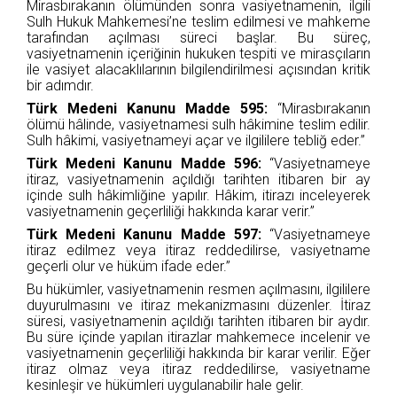
Mirasbırakanın ölümünden sonra vasiyetnamenin, ilgili
Sulh Hukuk Mahkemesi’ne teslim edilmesi ve mahkeme
tarafından açılması süreci başlar. Bu süreç,
vasiyetnamenin içeriğinin hukuken tespiti ve mirasçıların
ile vasiyet alacaklılarının bilgilendirilmesi açısından kritik
bir adımdır.
Türk Medeni Kanunu Madde 595:
“Mirasbırakanın
ölümü hâlinde, vasiyetnamesi sulh hâkimine teslim edilir.
Sulh hâkimi, vasiyetnameyi açar ve ilgililere tebliğ eder.”
Türk Medeni Kanunu Madde 596:
“Vasiyetnameye
itiraz, vasiyetnamenin açıldığı tarihten itibaren bir ay
içinde sulh hâkimliğine yapılır. Hâkim, itirazı inceleyerek
vasiyetnamenin geçerliliği hakkında karar verir.”
Türk Medeni Kanunu Madde 597:
“Vasiyetnameye
itiraz edilmez veya itiraz reddedilirse, vasiyetname
geçerli olur ve hüküm ifade eder.”
Bu hükümler, vasiyetnamenin resmen açılmasını, ilgililere
duyurulmasını ve itiraz mekanizmasını düzenler. İtiraz
süresi, vasiyetnamenin açıldığı tarihten itibaren bir aydır.
Bu süre içinde yapılan itirazlar mahkemece incelenir ve
vasiyetnamenin geçerliliği hakkında bir karar verilir. Eğer
itiraz olmaz veya itiraz reddedilirse, vasiyetname
kesinleşir ve hükümleri uygulanabilir hale gelir.