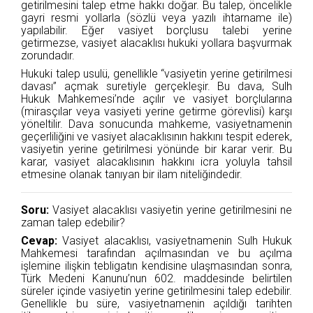
getirilmesini talep etme hakkı doğar. Bu talep, öncelikle
gayri resmi yollarla (sözlü veya yazılı ihtarname ile)
yapılabilir. Eğer vasiyet borçlusu talebi yerine
getirmezse, vasiyet alacaklısı hukuki yollara başvurmak
zorundadır.
Hukuki talep usulü, genellikle “vasiyetin yerine getirilmesi
davası” açmak suretiyle gerçekleşir. Bu dava, Sulh
Hukuk Mahkemesi’nde açılır ve vasiyet borçlularına
(mirasçılar veya vasiyeti yerine getirme görevlisi) karşı
yöneltilir. Dava sonucunda mahkeme, vasiyetnamenin
geçerliliğini ve vasiyet alacaklısının hakkını tespit ederek,
vasiyetin yerine getirilmesi yönünde bir karar verir. Bu
karar, vasiyet alacaklısının hakkını icra yoluyla tahsil
etmesine olanak tanıyan bir ilam niteliğindedir.
Soru:
Vasiyet alacaklısı vasiyetin yerine getirilmesini ne
zaman talep edebilir?
Cevap:
Vasiyet alacaklısı, vasiyetnamenin Sulh Hukuk
Mahkemesi tarafından açılmasından ve bu açılma
işlemine ilişkin tebligatın kendisine ulaşmasından sonra,
Türk Medeni Kanunu’nun 602. maddesinde belirtilen
süreler içinde vasiyetin yerine getirilmesini talep edebilir.
Genellikle bu süre, vasiyetnamenin açıldığı tarihten