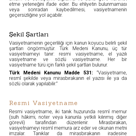
etme yeteneğini ifade eder. Bu ehliyetin bulunmaması
veya sonradan kaybedilmesi, vasiyetnamenin
geçersizliğine yol açabilir.
Şekil Şartları
Vasiyetnamenin geçerliliği için kanun koyucu belirli şekil
şartları öngörmüştür. Türk Medeni Kanunu, üç tür
vasiyetnameyi tanır: resmi vasiyetname, el yazılı
vasiyetname ve sözlü vasiyetname. Her bir
vasiyetname türü için farklı şekil şartları bulunur.
Türk Medeni Kanunu Madde 531:
“Vasiyetname,
resmî şekilde veya mirasbırakanın el yazısı ile ya da
sözlü olarak yapılabilir.”
Resmi Vasiyetname
Resmi vasiyetname, iki tanık huzurunda resmî memur
(sulh hâkimi, noter veya kanunla yetkili kılınmış diğer
görevli) tarafından düzenlenir. Mirasbırakan,
vasiyetnameyi resmî memura arz eder ve okunan metni
imzalar. Tanıklar da mirasbırakanın iradesine