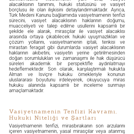
alacaklısının tanımını, hukuki statüsünü ve vasiyet
borçlusu ile olan ilişkisini detaylandırmaktadır. Ayrıca,
Türk Medeni Kanunu bağlamında vasiyetnamenin tenfizi
sürecini, vasiyet alacaklısının haklarının doğumu,
muacceliyeti ve talep edilme usullerini kapsamlı bir
şekilde ele alarak, mirasçılar ile vasiyet alacaklısı
arasında ortaya çıkabilecek hukuki uyuşmazlıkları ve
çözüm yollarını, vasiyetnamenin iptali, tenkisi ve
mirastan feragat gibi durumlarda vasiyet alacaklısının
haklarının akıbetini, vasiyetin yerine getirilmesinden
doğan sorumlulukları ve zamanaşımı ile hak düşürücü
süreleri akademik bir perspektifle aydınlatmayı
hedeflemektedir. Son olarak, karşılaştırmalı hukukta
Alman ve İsviçre hukuku örnekleriyle konunun
uluslararası boyutunu irdeleyerek, okuyucuya miras
hukuku alanında kapsamlı bir inceleme sunmayı
amaçlamaktadır.
Vasiyetnamenin Tenfizi Kavramı,
Hukuki Niteliği ve Şartları
Vasiyetnamenin tenfizi, mirasbırakanın son arzularını
içeren vasiyetnamenin, yasal mirasçılar veya atanmış