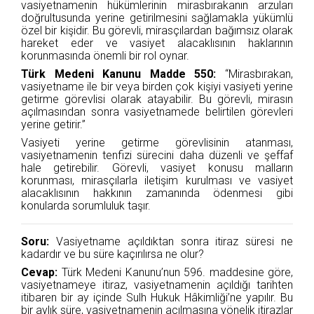
vasiyetnamenin hükümlerinin mirasbırakanın arzuları
doğrultusunda yerine getirilmesini sağlamakla yükümlü
özel bir kişidir. Bu görevli, mirasçılardan bağımsız olarak
hareket eder ve vasiyet alacaklısının haklarının
korunmasında önemli bir rol oynar.
Türk Medeni Kanunu Madde 550:
“Mirasbırakan,
vasiyetname ile bir veya birden çok kişiyi vasiyeti yerine
getirme görevlisi olarak atayabilir. Bu görevli, mirasın
açılmasından sonra vasiyetnamede belirtilen görevleri
yerine getirir.”
Vasiyeti yerine getirme görevlisinin atanması,
vasiyetnamenin tenfizi sürecini daha düzenli ve şeffaf
hale getirebilir. Görevli, vasiyet konusu malların
korunması, mirasçılarla iletişim kurulması ve vasiyet
alacaklısının hakkının zamanında ödenmesi gibi
konularda sorumluluk taşır.
Soru:
Vasiyetname açıldıktan sonra itiraz süresi ne
kadardır ve bu süre kaçırılırsa ne olur?
Cevap:
Türk Medeni Kanunu’nun 596. maddesine göre,
vasiyetnameye itiraz, vasiyetnamenin açıldığı tarihten
itibaren bir ay içinde Sulh Hukuk Hâkimliği’ne yapılır. Bu
bir aylık süre, vasiyetnamenin açılmasına yönelik itirazlar