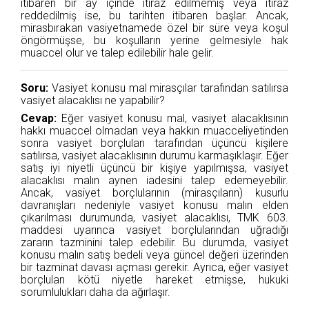
itibaren bir ay içinde itiraz edilmemiş veya itiraz
reddedilmiş ise, bu tarihten itibaren başlar. Ancak,
mirasbırakan vasiyetnamede özel bir süre veya koşul
öngörmüşse, bu koşulların yerine gelmesiyle hak
muaccel olur ve talep edilebilir hale gelir.
Soru:
Vasiyet konusu mal mirasçılar tarafından satılırsa
vasiyet alacaklısı ne yapabilir?
Cevap:
Eğer vasiyet konusu mal, vasiyet alacaklısının
hakkı muaccel olmadan veya hakkın muacceliyetinden
sonra vasiyet borçluları tarafından üçüncü kişilere
satılırsa, vasiyet alacaklısının durumu karmaşıklaşır. Eğer
satış iyi niyetli üçüncü bir kişiye yapılmışsa, vasiyet
alacaklısı malın aynen iadesini talep edemeyebilir.
Ancak, vasiyet borçlularının (mirasçıların) kusurlu
davranışları nedeniyle vasiyet konusu malın elden
çıkarılması durumunda, vasiyet alacaklısı, TMK 603.
maddesi uyarınca vasiyet borçlularından uğradığı
zararın tazminini talep edebilir. Bu durumda, vasiyet
konusu malın satış bedeli veya güncel değeri üzerinden
bir tazminat davası açması gerekir. Ayrıca, eğer vasiyet
borçluları kötü niyetle hareket etmişse, hukuki
sorumlulukları daha da ağırlaşır.