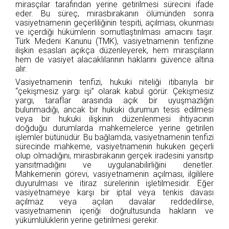
mirasçılar tarafından yerine getirilmesi sürecini ifade
eder. Bu süreç, mirasbırakanın ölümünden sonra
vasiyetnamenin geçerliliğinin tespiti, açılması, okunması
ve içerdiği hükümlerin somutlaştırılması amacını taşır.
Türk Medeni Kanunu (TMK), vasiyetnamenin tenfizine
ilişkin esasları açıkça düzenleyerek, hem mirasçıların
hem de vasiyet alacaklılarının haklarını güvence altına
alır.
Vasiyetnamenin tenfizi, hukuki niteliği itibarıyla bir
“çekişmesiz yargı işi” olarak kabul görür. Çekişmesiz
yargı, taraflar arasında açık bir uyuşmazlığın
bulunmadığı, ancak bir hukuki durumun tesis edilmesi
veya bir hukuki ilişkinin düzenlenmesi ihtiyacının
doğduğu durumlarda mahkemelerce yerine getirilen
işlemler bütünüdür. Bu bağlamda, vasiyetnamenin tenfizi
sürecinde mahkeme, vasiyetnamenin hukuken geçerli
olup olmadığını, mirasbırakanın gerçek iradesini yansıtıp
yansıtmadığını ve uygulanabilirliğini denetler.
Mahkemenin görevi, vasiyetnamenin açılması, ilgililere
duyurulması ve itiraz sürelerinin işletilmesidir. Eğer
vasiyetnameye karşı bir iptal veya tenkis davası
açılmaz veya açılan davalar reddedilirse,
vasiyetnamenin içeriği doğrultusunda hakların ve
yükümlülüklerin yerine getirilmesi gerekir.