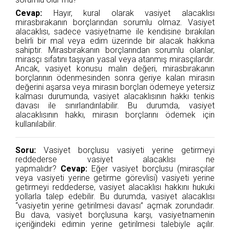
Cevap:
Hayır, kural olarak vasiyet alacaklısı
mirasbırakanın borçlarından sorumlu olmaz. Vasiyet
alacaklısı, sadece vasiyetname ile kendisine bırakılan
belirli bir mal veya edim üzerinde bir alacak hakkına
sahiptir. Mirasbırakanın borçlarından sorumlu olanlar,
mirasçı sıfatını taşıyan yasal veya atanmış mirasçılardır.
Ancak, vasiyet konusu malın değeri, mirasbırakanın
borçlarının ödenmesinden sonra geriye kalan mirasın
değerini aşarsa veya mirasın borçları ödemeye yetersiz
kalması durumunda, vasiyet alacaklısının hakkı tenkis
davası ile sınırlandırılabilir. Bu durumda, vasiyet
alacaklısının hakkı, mirasın borçlarını ödemek için
kullanılabilir.
Soru:
Vasiyet borçlusu vasiyeti yerine getirmeyi
reddederse vasiyet alacaklısı ne
yapmalıdır?
Cevap:
Eğer vasiyet borçlusu (mirasçılar
veya vasiyeti yerine getirme görevlisi) vasiyeti yerine
getirmeyi reddederse, vasiyet alacaklısı hakkını hukuki
yollarla talep edebilir. Bu durumda, vasiyet alacaklısı
“vasiyetin yerine getirilmesi davası” açmak zorundadır.
Bu dava, vasiyet borçlusuna karşı, vasiyetnamenin
içeriğindeki edimin yerine getirilmesi talebiyle açılır.