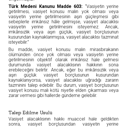
Türk Medeni Kanunu Madde 603:
“Vasiyetin yerine
getirilmesi, vasiyet konusu malın yok olması veya
vasiyetin yerine getirilmesinin aşırı güçleşmesi gibi
sebeplerle imkânsız hâle gelmişse, vasiyet alacaklısı
vasiyetin yerine getirilmesini isteyemez. Ancak,
imkânsızlık veya aşırı güçlük, vasiyet borçlusunun
kusurundan kaynaklanmışsa, vasiyet alacaklısı tazminat
isteyebilir.”
Bu madde, vasiyet konusu malın mirasbırakanın
ölümünden önce yok olması veya vasiyetin yerine
getirilmesinin objektif olarak imkânsız hale gelmesi
durumunda vasiyet alacaklısının hakkının sona
erebileceğini belirtir. Ancak, eğer bu imkânsızlık veya
aşırı güçlük vasiyet borçlusunun kusurundan
kaynaklanıyorsa, vasiyet alacaklısı uğradığı zararın
tazminini talep edebilir. Bu durum, vasiyet borçlusunun
vasiyet konusu malı kötü niyetle elden çıkarması veya
zarar vermesi gibi hallerde gündeme gelebilir.
Talep Edilme Usulü
Vasiyet alacaklısının hakkı muaccel hale geldikten
sonra, vasiyet borçlusundan vasiyetin yerine