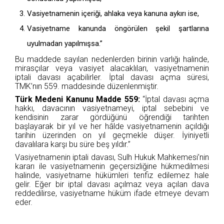
Vasiyetnamenin içeriği, ahlaka veya kanuna aykırı ise,
Vasiyetname kanunda öngörülen şekil şartlarına
uyulmadan yapılmışsa.”
Bu maddede sayılan nedenlerden birinin varlığı halinde,
mirasçılar veya vasiyet alacaklıları, vasiyetnamenin
iptali davası açabilirler. İptal davası açma süresi,
TMK’nın 559. maddesinde düzenlenmiştir.
Türk Medeni Kanunu Madde 559:
“İptal davası açma
hakkı, davacının vasiyetnameyi, iptal sebebini ve
kendisinin zarar gördüğünü öğrendiği tarihten
başlayarak bir yıl ve her hâlde vasiyetnamenin açıldığı
tarihin üzerinden on yıl geçmekle düşer. İyiniyetli
davalılara karşı bu süre beş yıldır.”
Vasiyetnamenin iptali davası, Sulh Hukuk Mahkemesi’nin
kararı ile vasiyetnamenin geçersizliğine hükmedilmesi
halinde, vasiyetname hükümleri tenfiz edilemez hale
gelir. Eğer bir iptal davası açılmaz veya açılan dava
reddedilirse, vasiyetname hüküm ifade etmeye devam
eder.