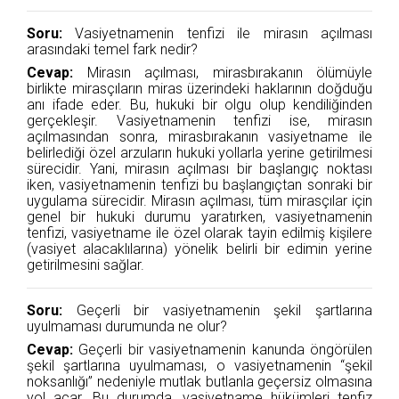
Soru:
Vasiyetnamenin tenfizi ile mirasın açılması
arasındaki temel fark nedir?
Cevap:
Mirasın açılması, mirasbırakanın ölümüyle
birlikte mirasçıların miras üzerindeki haklarının doğduğu
anı ifade eder. Bu, hukuki bir olgu olup kendiliğinden
gerçekleşir. Vasiyetnamenin tenfizi ise, mirasın
açılmasından sonra, mirasbırakanın vasiyetname ile
belirlediği özel arzuların hukuki yollarla yerine getirilmesi
sürecidir. Yani, mirasın açılması bir başlangıç noktası
iken, vasiyetnamenin tenfizi bu başlangıçtan sonraki bir
uygulama sürecidir. Mirasın açılması, tüm mirasçılar için
genel bir hukuki durumu yaratırken, vasiyetnamenin
tenfizi, vasiyetname ile özel olarak tayin edilmiş kişilere
(vasiyet alacaklılarına) yönelik belirli bir edimin yerine
getirilmesini sağlar.
Soru:
Geçerli bir vasiyetnamenin şekil şartlarına
uyulmaması durumunda ne olur?
Cevap:
Geçerli bir vasiyetnamenin kanunda öngörülen
şekil şartlarına uyulmaması, o vasiyetnamenin “şekil
noksanlığı” nedeniyle mutlak butlanla geçersiz olmasına
yol açar. Bu durumda, vasiyetname hükümleri tenfiz