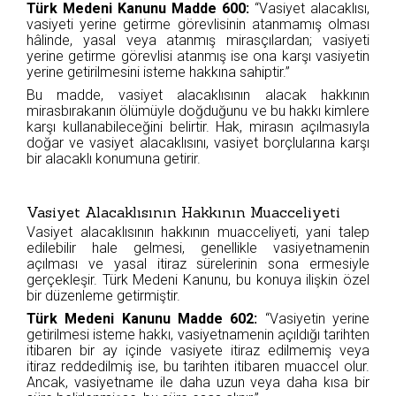
Türk Medeni Kanunu Madde 600:
“Vasiyet alacaklısı,
vasiyeti yerine getirme görevlisinin atanmamış olması
hâlinde, yasal veya atanmış mirasçılardan; vasiyeti
yerine getirme görevlisi atanmış ise ona karşı vasiyetin
yerine getirilmesini isteme hakkına sahiptir.”
Bu madde, vasiyet alacaklısının alacak hakkının
mirasbırakanın ölümüyle doğduğunu ve bu hakkı kimlere
karşı kullanabileceğini belirtir. Hak, mirasın açılmasıyla
doğar ve vasiyet alacaklısını, vasiyet borçlularına karşı
bir alacaklı konumuna getirir.
Vasiyet Alacaklısının Hakkının Muacceliyeti
Vasiyet alacaklısının hakkının muacceliyeti, yani talep
edilebilir hale gelmesi, genellikle vasiyetnamenin
açılması ve yasal itiraz sürelerinin sona ermesiyle
gerçekleşir. Türk Medeni Kanunu, bu konuya ilişkin özel
bir düzenleme getirmiştir.
Türk Medeni Kanunu Madde 602:
“Vasiyetin yerine
getirilmesi isteme hakkı, vasiyetnamenin açıldığı tarihten
itibaren bir ay içinde vasiyete itiraz edilmemiş veya
itiraz reddedilmiş ise, bu tarihten itibaren muaccel olur.
Ancak, vasiyetname ile daha uzun veya daha kısa bir