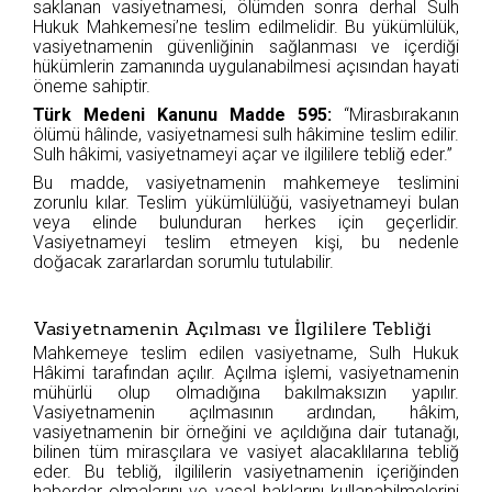
saklanan vasiyetnamesi, ölümden sonra derhal Sulh
Hukuk Mahkemesi’ne teslim edilmelidir. Bu yükümlülük,
vasiyetnamenin güvenliğinin sağlanması ve içerdiği
hükümlerin zamanında uygulanabilmesi açısından hayati
öneme sahiptir.
Türk Medeni Kanunu Madde 595:
“Mirasbırakanın
ölümü hâlinde, vasiyetnamesi sulh hâkimine teslim edilir.
Sulh hâkimi, vasiyetnameyi açar ve ilgililere tebliğ eder.”
Bu madde, vasiyetnamenin mahkemeye teslimini
zorunlu kılar. Teslim yükümlülüğü, vasiyetnameyi bulan
veya elinde bulunduran herkes için geçerlidir.
Vasiyetnameyi teslim etmeyen kişi, bu nedenle
doğacak zararlardan sorumlu tutulabilir.
Vasiyetnamenin Açılması ve İlgililere Tebliği
Mahkemeye teslim edilen vasiyetname, Sulh Hukuk
Hâkimi tarafından açılır. Açılma işlemi, vasiyetnamenin
mühürlü olup olmadığına bakılmaksızın yapılır.
Vasiyetnamenin açılmasının ardından, hâkim,
vasiyetnamenin bir örneğini ve açıldığına dair tutanağı,
bilinen tüm mirasçılara ve vasiyet alacaklılarına tebliğ
eder. Bu tebliğ, ilgililerin vasiyetnamenin içeriğinden
haberdar olmalarını ve yasal haklarını kullanabilmelerini