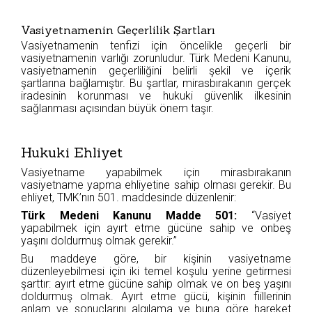
Vasiyetnamenin Geçerlilik Şartları
Vasiyetnamenin tenfizi için öncelikle geçerli bir
vasiyetnamenin varlığı zorunludur. Türk Medeni Kanunu,
vasiyetnamenin geçerliliğini belirli şekil ve içerik
şartlarına bağlamıştır. Bu şartlar, mirasbırakanın gerçek
iradesinin korunması ve hukuki güvenlik ilkesinin
sağlanması açısından büyük önem taşır.
Hukuki Ehliyet
Vasiyetname yapabilmek için mirasbırakanın
vasiyetname yapma ehliyetine sahip olması gerekir. Bu
ehliyet, TMK’nın 501. maddesinde düzenlenir:
Türk Medeni Kanunu Madde 501:
“Vasiyet
yapabilmek için ayırt etme gücüne sahip ve onbeş
yaşını doldurmuş olmak gerekir.”
Bu maddeye göre, bir kişinin vasiyetname
düzenleyebilmesi için iki temel koşulu yerine getirmesi
şarttır: ayırt etme gücüne sahip olmak ve on beş yaşını
doldurmuş olmak. Ayırt etme gücü, kişinin fiillerinin
anlam ve sonuçlarını algılama ve buna göre hareket