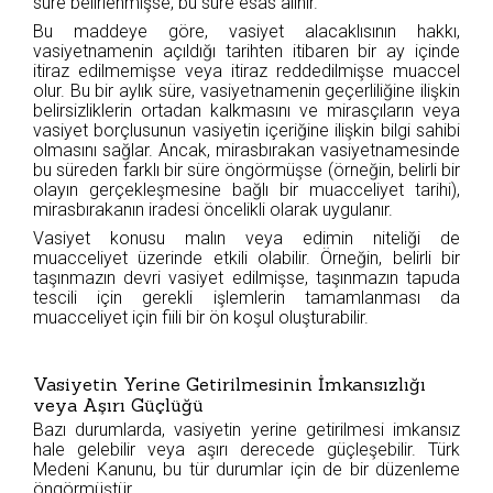
süre belirlenmişse, bu süre esas alınır.”
Bu maddeye göre, vasiyet alacaklısının hakkı,
vasiyetnamenin açıldığı tarihten itibaren bir ay içinde
itiraz edilmemişse veya itiraz reddedilmişse muaccel
olur. Bu bir aylık süre, vasiyetnamenin geçerliliğine ilişkin
belirsizliklerin ortadan kalkmasını ve mirasçıların veya
vasiyet borçlusunun vasiyetin içeriğine ilişkin bilgi sahibi
olmasını sağlar. Ancak, mirasbırakan vasiyetnamesinde
bu süreden farklı bir süre öngörmüşse (örneğin, belirli bir
olayın gerçekleşmesine bağlı bir muacceliyet tarihi),
mirasbırakanın iradesi öncelikli olarak uygulanır.
Vasiyet konusu malın veya edimin niteliği de
muacceliyet üzerinde etkili olabilir. Örneğin, belirli bir
taşınmazın devri vasiyet edilmişse, taşınmazın tapuda
tescili için gerekli işlemlerin tamamlanması da
muacceliyet için fiili bir ön koşul oluşturabilir.
Vasiyetin Yerine Getirilmesinin İmkansızlığı
veya Aşırı Güçlüğü
Bazı durumlarda, vasiyetin yerine getirilmesi imkansız
hale gelebilir veya aşırı derecede güçleşebilir. Türk
Medeni Kanunu, bu tür durumlar için de bir düzenleme
öngörmüştür.