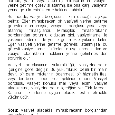
hâlinde, yasal veya atanmış mirasçılardan; vasiyeti
yerine getirme görevlisi atanmış ise ona karşı vasiyetin
yerine getirilmesini isteme hakkına sahiptir.”
Bu madde, vasiyet borçlusunun kim olacağını açıkça
belirtir. Eğer mirasbırakan bir vasiyeti yerine getirme
görevlisi atamamışsa, vasiyetin borçlusu yasal veya
atanmış mirasçılardır. Mirasçılar, mirasbırakanın
borçlarından sorumlu oldukları gibi, vasiyetname ile
yüklenen edimleri de yerine getirmekle yükümlüdürler.
Eğer vasiyeti yerine getirme görevlisi atanmışsa, bu
görevli vasiyetname hükümlerinin uygulanmasından ve
vasiyet alacaklısının hakkının yerine getirilmesinden
sorumlu olur.
Vasiyet borçlusunun yükümlülüğü, vasiyetnamenin
içeriğine göre değişir. Bu yükümlülük, belirli bir malın
devri, bir para miktarının ödenmesi, bir hizmetin ifası
veya bir borcun ödenmesi şeklinde olabilir. Vasiyet
borçlusu, vasiyet konusu malı veya edimi vasiyet
alacaklısına, vasiyetnamenin içeriğine ve Türk Medeni
Kanunu hükümlerine uygun olarak teslim etmekle
yükümlüdür.
Soru:
Vasiyet alacaklısı mirasbırakanın borçlarından
sorumlu olur mu?