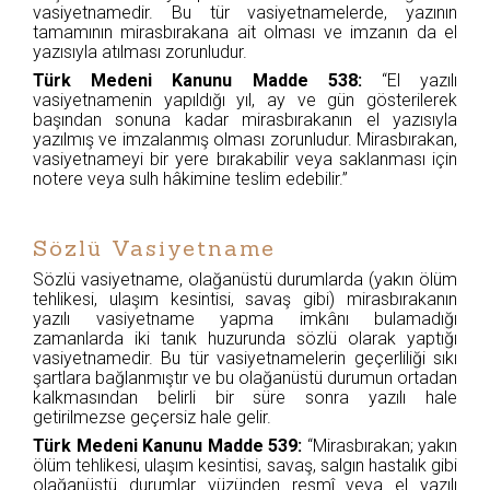
vasiyetnamedir. Bu tür vasiyetnamelerde, yazının
tamamının mirasbırakana ait olması ve imzanın da el
yazısıyla atılması zorunludur.
Türk Medeni Kanunu Madde 538:
“El yazılı
vasiyetnamenin yapıldığı yıl, ay ve gün gösterilerek
başından sonuna kadar mirasbırakanın el yazısıyla
yazılmış ve imzalanmış olması zorunludur. Mirasbırakan,
vasiyetnameyi bir yere bırakabilir veya saklanması için
notere veya sulh hâkimine teslim edebilir.”
Sözlü Vasiyetname
Sözlü vasiyetname, olağanüstü durumlarda (yakın ölüm
tehlikesi, ulaşım kesintisi, savaş gibi) mirasbırakanın
yazılı vasiyetname yapma imkânı bulamadığı
zamanlarda iki tanık huzurunda sözlü olarak yaptığı
vasiyetnamedir. Bu tür vasiyetnamelerin geçerliliği sıkı
şartlara bağlanmıştır ve bu olağanüstü durumun ortadan
kalkmasından belirli bir süre sonra yazılı hale
getirilmezse geçersiz hale gelir.
Türk Medeni Kanunu Madde 539:
“Mirasbırakan; yakın
ölüm tehlikesi, ulaşım kesintisi, savaş, salgın hastalık gibi
olağanüstü durumlar yüzünden resmî veya el yazılı