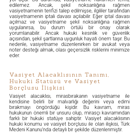
edilemez. Ancak, şekil noksanlığına rağmen
vasiyetnamenin tenfizi talep edilmişse, ilgililer tarafından
vasiyetnamenin iptali davası açılabilir. Eğer iptal davası
açılmaz ve vasiyetname şekil noksanlığına rağmen
uygulanırsa, bu durum örtülü bir onay olarak
yorumlanabilir. Ancak hukuki kesinlik ve güvenlik
açısından, şekil şartlarına uygunluk hayati önem taşır. Bu
nedenle, vasiyetname düzenlenirken bir avukat veya
noter desteği almak, olası geçersizlik risklerini minimize
eder.
Vasiyet Alacaklısının Tanımı,
Hukuki Statüsü ve Vasiyet
Borçlusu İlişkisi
Vasiyet alacaklısı, mirasbırakanın vasiyetname ile
kendisine belirli bir malvarlığı değerini veya edimi
bırakmayı öngördüğü kişidir. Bu kavram, miras
hukukunun önemli bir unsuru olup, mirasçı kavramından
farklı bir hukuki statüye sahiptir. Vasiyet alacaklısının
hukuki konumu ve vasiyet borçlusu ile olan ilişkisi, Türk
Medeni Kanunu’nda detaylı bir şekilde düzenlenmiştir.