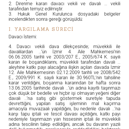
2. Direnme kararı davacı vekili ve davalı … vekili
tarafından temyiz edilmiştir.
3. Hukuk Genel Kurulunca dosyadaki belgeler
incelendikten sonra gereği görüşüldü:
I. YARGILAMA SÜRECİ
Davacı İstemi:
4. Davacı vekili dava dilekçesinde; müvekkili ile
davalılardan …’ün İzmir 4. Aile Mahkemesi’nin
06.06.2005 tarihli ve 2003/207 E., 2005/674 K. sayılı
kararı ile boşandıklarını, müvekkili tarafından davalı …
aleyhine katkı payı alacağına ilişkin açılan davada İzmir
12. Aile Mahkemesinin 02.12.2009 tarihli ve 2008/542
E., 2009/991 K. sayılı kararı ile 30.960TL’nin tahsiline
karar verildiğini, boşanma kararından bir hafta sonra
13.06.2005 tarihinde davalı …’ün adına kayıtlı taşınmazı
çok düşük bir bedelle ve hiçbir işi olmayan yeğeni diğer
davalı …’na satış gibi göstermek suretiyle tapuda
devrettiğini, yapılan satış işleminin mal kaçırma
amacıyla muvazaalı yapıldığını, bu nedenle davalı …’na
karşı tapu iptali ve tescil davası açıldığını, katkı payı
nedeniyle taşınmazın yarı hissesinin iptali ile müvekkili
adına tescilinin talep edildiğini, ancak bu davanın yazılı