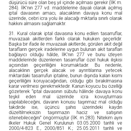
düşürücü süre olan beş yıl içinde açılması gerekir (İİK m.
284). İİK’nın 277 vd. maddelerine dayalı olarak açılmış
iptal davasının amacı, alacaklının davaya konu mal
üzerinde, cebri icra yolu ile alacağı miktarla sınırlı olarak
hakkını almasını sağlamaktır.
31. Kural olarak iptal davasına konu edilen tasarruflar,
muvazaalı akitlerden farklı olarak hukuken geçerlidir.
Başka bir ifade ile muvazaalı akitlerde, görülen akit değil
tarafların gerçek iradelerine uygun bulunan akit tarafları
bağlayıcı olduğu hâlde, İİK’nın 277 ve bunu izleyen
maddelerinde düzenlenen tasarruflar özel hukuk ilişkisi
açısından geçerliliğini korumaktadır. Bu nedenle,
alacaklının gerçek alacak ve ayrıntılarına yetecek
miktardaki tasarrufun iptaline, bunun dışında kalan kısmı
geçerliliğini koruyacağından, olduğu gibi bırakılmasına
karar verilmesi gerekmektedir. Kanun koyucu bu özelliği
gözeterek “iptal davasının sübutu hâlinde davaya konu
teşkil eden mal üzerinde icra kovuşturması
yapılabileceğini, davanın konusu taşınmaz mal olduğu
takdirde ise, üçüncü şahıs üzerindeki kaydın
düzeltilmeksizin taşınmazın haciz ve satışının
istenebileceğini” öngörmüştür (İİK. m.283). Nitekim aynı
ilkeler Hukuk Genel Kurulunun 03.05.2000 tarihli ve
2000/4-823 E., 2000/851 K.; 25.05.2011 tarihli ve