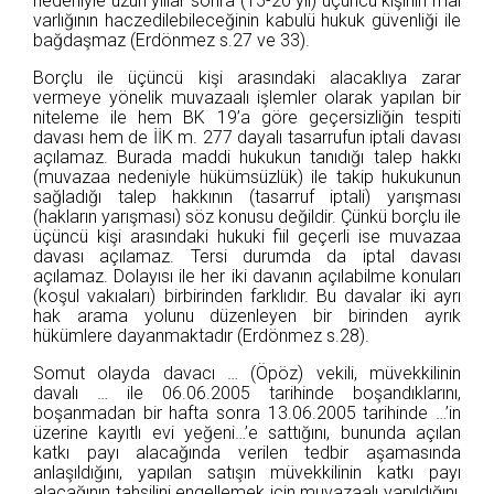
nedeniyle uzun yıllar sonra (15-20 yıl) üçüncü kişinin mal
varlığının haczedilebileceğinin kabulü hukuk güvenliği ile
bağdaşmaz (Erdönmez s.27 ve 33).
Borçlu ile üçüncü kişi arasındaki alacaklıya zarar
vermeye yönelik muvazaalı işlemler olarak yapılan bir
niteleme ile hem BK 19’a göre geçersizliğin tespiti
davası hem de İİK m. 277 dayalı tasarrufun iptali davası
açılamaz. Burada maddi hukukun tanıdığı talep hakkı
(muvazaa nedeniyle hükümsüzlük) ile takip hukukunun
sağladığı talep hakkının (tasarruf iptali) yarışması
(hakların yarışması) söz konusu değildir. Çünkü borçlu ile
üçüncü kişi arasındaki hukuki fiil geçerli ise muvazaa
davası açılamaz. Tersi durumda da iptal davası
açılamaz. Dolayısı ile her iki davanın açılabilme konuları
(koşul vakıaları) birbirinden farklıdır. Bu davalar iki ayrı
hak arama yolunu düzenleyen bir birinden ayrık
hükümlere dayanmaktadır (Erdönmez s.28).
Somut olayda davacı … (Öpöz) vekili, müvekkilinin
davalı … ile 06.06.2005 tarihinde boşandıklarını,
boşanmadan bir hafta sonra 13.06.2005 tarihinde …’in
üzerine kayıtlı evi yeğeni…’e sattığını, bununda açılan
katkı payı alacağında verilen tedbir aşamasında
anlaşıldığını, yapılan satışın müvekkilinin katkı payı
alacağının tahsilini engellemek için muvazaalı yapıldığını,