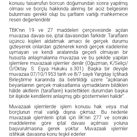
konusu tasarrufun borcun doğumundan sonra yapılmış
olması ve borçlu hakkında alınmış bir aciz belgesinin
bulunması gerekli olup bu şartların varlığı mahkemece
resen değerlendirilir.
TBK’nın 19 ve 27 maddeleri çerçevesinde açılan
muvazaa davası ise, iptal davasından farklıdır. Tarafların
üçüncü kişileri aldatmak amacı ile gerçek durumu
gizleyerek onlardan gizlenerek kendi gerçek iradelerine
uymayan ve kendi aralarında geçerli olmayan bir
hususta anlaşmalarına muvazaa ve bu şekilde yapılan
işlemlere muvazaalı işlemler denilir (Oğuzman, K/Seliçi/
Ö/Oktay. S: Eşya Hukuku s.301). Başka bir deyişle
muvazaa 07/10/1953 tarih ve 8/7 sayılı Yargıtay İçtihadı
Birleştirme kararında da belirtildiği üzere “açıklanan
beyanlarının gerçek maksatlarına uymadıklarını bildikleri
hâlde akitlerin (tarafların) kastettikleri durumdan başka
bir ilişkide kendilerini anlaşmış gibi göstermeleri halidir”.
Muvazaalı işlemlerde işlem konusu hak veya mal
borçlunun mal varlığı dışına çıkmaz. Bu nedenle
muvazaalı işlemlerin iptali için İİK’nın 277 ve sonraki
maddelerine göre iptal davası açılması yoluna
başvurulmasına gerek yoktur. Muvazaalı işlemler
istihkak davasına konu teşkil ederler.