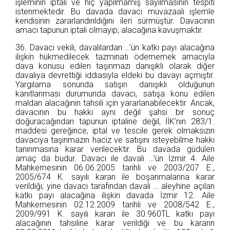
işleminin iptali ve hiç yapılmamış sayılmasının tespiti
istenmektedir. Bu davada davacı muvazaalı işlemle
kendisinin zararlandırıldığını ileri sürmüştür. Davacının
amacı tapunun iptali olmayıp, alacağına kavuşmaktır.
36. Davacı vekili, davalılardan …’ün katkı payı alacağına
ilişkin hükmedilecek tazminatı ödememek amacıyla
dava konusu edilen taşınmazı danışıklı olarak diğer
davalıya devrettiği iddiasıyla eldeki bu davayı açmıştır.
Yargılama sonunda satışın danışıklı olduğunun
kanıtlanması durumunda davacı, satışa konu edilen
maldan alacağının tahsili için yararlanabilecektir. Ancak,
davacının bu hakkı ayni değil şahsi bir sonuç
doğuracağından tapunun iptaline değil, İİK’nın 283/1.
maddesi gereğince, iptal ve tescile gerek olmaksızın
davacıya taşınmazın haciz ve satışını isteyebilme hakkı
tanınmasına karar verilecektir. Bu davada güdülen
amaç da budur. Davacı ile davalı …’ün İzmir 4. Aile
Mahkemesinin 06.06.2005 tarihli ve 2003/207 E.,
2005/674 K. sayılı kararı ile boşanmalarına karar
verildiği; yine davacı tarafından davalı … aleyhine açılan
katkı payı alacağına ilişkin davada İzmir 12. Aile
Mahkemesinin 02.12.2009 tarihli ve 2008/542 E.,
2009/991 K. sayılı kararı ile 30.960TL katkı payı
alacağının tahsiline karar verildiği ve bu kararın