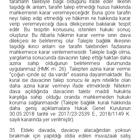
tarafların talebiyle bağlı olduğunu ifade eder. İlkenin
taşıdığı ilk anlam; tarafın talep etmediği husus hakkında
mahkemenin karar veremeyeceğidir. Buna göre tarafın
neyi talep edip etmediği ve hâkimin ne hakkında karar
verip veremeyeceği dava dilekçesine bakılarak tespit
edilir. Bu tespitin konusunu, istenilen hukuki sonuç
oluşturur. Bu itibarla hâkimin karar verme sınırı dava
dilekçesi ile belirlenmiş olur. Taleple bağlılık ilkesinin
taşıdığı ikinci anlam ise tarafın talebinden fazlasına
mahkemece karar verilememesidir. Taleple bağlı olma,
yargılama sonucunda davacının talep ettiği haktan daha
azına sahip olduğunun belirlenmesi durumunda
uygulanmaz (HMK m. 26). Talepten azına karar verme
“çoğun içinde az da vardır” esasına dayanmaktadır. Bu
kural ise davacının talep sonucu ile aynı nitelikte olan
daha azına karar vermeyi ifade etmektedir. Nitekim
dava açıldığında davacının talebi maddi hukukta
karşılığa sahip olduğu oranda mahkemeden hukuki
koruma sağlanmasıdır (Taleple bağlılık kuralı hakkında
daha geniş açıklamalara Hukuk Genel Kurulunun
30.05.2018 tarihli ve 2017/23-2539 E., 2018/1149 K.
sayılı kararında yer verilmiştir).
35. Eldeki davada, davacıyı alacağından yoksun
bırakmak için yapıldığı iddia edilen muvazaalı satış