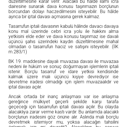
düzeltilmesine karar verir. Alacaklı bu hâlde ilamı icra
dairesine sunarak dava konusu taşınmazın borçlunun
borcundan dolayı haczedilmesini isteyebilir. Bu hâlde
ayrıca bir iptal davası açmasına gerek kalmaz.
Tasarrufun iptali davasının kabulü hâlinde davacı davaya
konu mal üzerinde cebri icra yolu ile hakkını alma
yetkisini elde eder ve dava konusu taşınmaz ise davalı
üçüncü şahıs üzerindeki kaydın düzeltilmesine mahal
olmadan o tasarrufun haciz ve satışını isteyebilir. (İİK
m.283/1)
BK 19. maddesine dayalı muvazaa davası ile muvazaa
nedeni ile hüküm ve sonuç doğurmayan işlemlerin iptali
istenir. Borçlu tasarruf ve idare yetkisi kendisinde
kalmak üzere malı üçüncü kişiye devrediyor ise
devretme iradesi olmadığı için işlem muvazaalıdır ve
iptal davası açılır.
Ancak ortada bir inanç anlaşması var ise anlaşma
gereğince mülkiyet geçerli şekilde karşı tarafa
geçeceği için tasarrufun iptali davası açılır. Bu olayda
alacaklıya zarar verme kastı vardır. Bu anlamda alacaklı
borçlunun iradesini göz önüne alır. Aslında malı borçlu
devretmek istemiyor mu, yoksa alacağın tahsilini