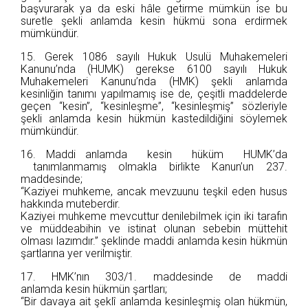
başvurarak ya da eski hâle getirme mümkün ise bu
suretle şekli anlamda kesin hükmü sona erdirmek
mümkündür.
15. Gerek 1086 sayılı Hukuk Usulü Muhakemeleri
Kanunu’nda (HUMK) gerekse 6100 sayılı Hukuk
Muhakemeleri Kanunu’nda (HMK) şekli anlamda
kesinliğin tanımı yapılmamış ise de, çeşitli maddelerde
geçen “kesin”, “kesinleşme”, “kesinleşmiş” sözleriyle
şekli anlamda kesin hükmün kastedildiğini söylemek
mümkündür.
16. Maddi anlamda kesin hüküm HUMK’da
tanımlanmamış olmakla birlikte Kanun’un 237.
maddesinde;
“Kaziyei muhkeme, ancak mevzuunu teşkil eden husus
hakkında muteberdir.
Kaziyei muhkeme mevcuttur denilebilmek için iki tarafın
ve müddeabihin ve istinat olunan sebebin müttehit
olması lazımdır.” şeklinde maddi anlamda kesin hükmün
şartlarına yer verilmiştir.
17. HMK’nın 303/1. maddesinde de maddi
anlamda kesin hükmün şartları;
“Bir davaya ait şeklî anlamda kesinleşmiş olan hükmün,