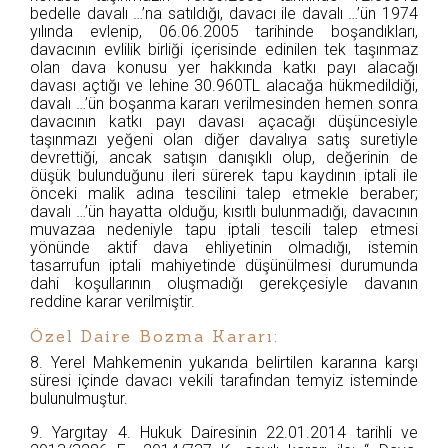
bedelle davalı …’na satıldığı, davacı ile davalı …’ün 1974
yılında evlenip, 06.06.2005 tarihinde boşandıkları,
davacının evlilik birliği içerisinde edinilen tek taşınmaz
olan dava konusu yer hakkında katkı payı alacağı
davası açtığı ve lehine 30.960TL alacağa hükmedildiği,
davalı …’ün boşanma kararı verilmesinden hemen sonra
davacının katkı payı davası açacağı düşüncesiyle
taşınmazı yeğeni olan diğer davalıya satış suretiyle
devrettiği, ancak satışın danışıklı olup, değerinin de
düşük bulunduğunu ileri sürerek tapu kaydının iptali ile
önceki malik adına tescilini talep etmekle beraber;
davalı …’ün hayatta olduğu, kısıtlı bulunmadığı, davacının
muvazaa nedeniyle tapu iptali tescili talep etmesi
yönünde aktif dava ehliyetinin olmadığı, istemin
tasarrufun iptali mahiyetinde düşünülmesi durumunda
dahi koşullarının oluşmadığı gerekçesiyle davanın
reddine karar verilmiştir.
Özel Daire Bozma Kararı:
8. Yerel Mahkemenin yukarıda belirtilen kararına karşı
süresi içinde davacı vekili tarafından temyiz isteminde
bulunulmuştur.
9. Yargıtay 4. Hukuk Dairesinin 22.01.2014 tarihli ve