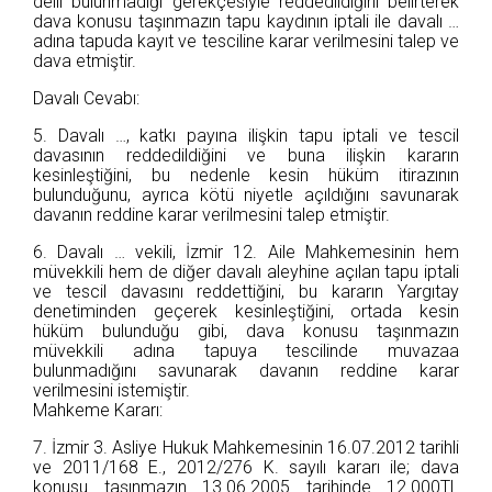
delil bulunmadığı gerekçesiyle reddedildiğini belirterek
dava konusu taşınmazın tapu kaydının iptali ile davalı …
adına tapuda kayıt ve tesciline karar verilmesini talep ve
dava etmiştir.
Davalı Cevabı:
5. Davalı …, katkı payına ilişkin tapu iptali ve tescil
davasının reddedildiğini ve buna ilişkin kararın
kesinleştiğini, bu nedenle kesin hüküm itirazının
bulunduğunu, ayrıca kötü niyetle açıldığını savunarak
davanın reddine karar verilmesini talep etmiştir.
6. Davalı … vekili, İzmir 12. Aile Mahkemesinin hem
müvekkili hem de diğer davalı aleyhine açılan tapu iptali
ve tescil davasını reddettiğini, bu kararın Yargıtay
denetiminden geçerek kesinleştiğini, ortada kesin
hüküm bulunduğu gibi, dava konusu taşınmazın
müvekkili adına tapuya tescilinde muvazaa
bulunmadığını savunarak davanın reddine karar
verilmesini istemiştir.
Mahkeme Kararı:
7. İzmir 3. Asliye Hukuk Mahkemesinin 16.07.2012 tarihli
ve 2011/168 E., 2012/276 K. sayılı kararı ile; dava
konusu taşınmazın 13.06.2005 tarihinde 12.000TL