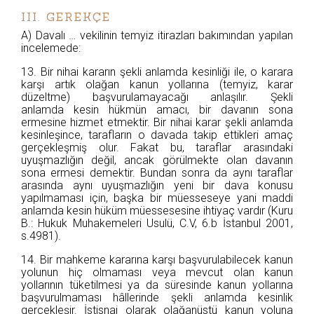
III. GEREKÇE
A) Davalı … vekilinin temyiz itirazları bakımından yapılan
incelemede:
13. Bir nihai kararın şekli anlamda kesinliği ile, o karara
karşı artık olağan kanun yollarına (temyiz, karar
düzeltme) başvurulamayacağı anlaşılır. Şekli
anlamda kesin hükmün amacı, bir davanın sona
ermesine hizmet etmektir. Bir nihai karar şekli anlamda
kesinleşince, tarafların o davada takip ettikleri amaç
gerçekleşmiş olur. Fakat bu, taraflar arasındaki
uyuşmazlığın değil, ancak görülmekte olan davanın
sona ermesi demektir. Bundan sonra da aynı taraflar
arasında aynı uyuşmazlığın yeni bir dava konusu
yapılmaması için, başka bir müesseseye yani maddi
anlamda kesin hüküm müessesesine ihtiyaç vardır (Kuru
B.: Hukuk Muhakemeleri Usulü, C.V, 6.b İstanbul 2001,
s.4981).
14. Bir mahkeme kararına karşı başvurulabilecek kanun
yolunun hiç olmaması veya mevcut olan kanun
yollarının tüketilmesi ya da süresinde kanun yollarına
başvurulmaması hâllerinde şekli anlamda kesinlik
gerçekleşir. İstisnai olarak olağanüstü kanun yoluna