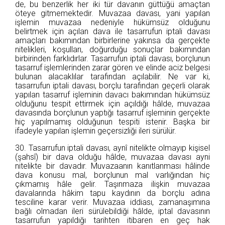
de, bu benzerlik her iki tür davanın güttüğü amaçtan
öteye gitmemektedir. Muvazaa davası, yani yapılan
işlemin muvazaa nedeniyle hükümsüz olduğunu
belirtmek için açılan dava ile tasarrufun iptali davası
amaçları bakımından birbirlerine yakınsa da gerçekte
nitelikleri, koşulları, doğurduğu sonuçlar bakımından
birbirinden farklıdırlar. Tasarrufun iptali davası, borçlunun
tasarruf işlemlerinden zarar gören ve elinde aciz belgesi
bulunan alacaklılar tarafından açılabilir. Ne var ki,
tasarrufun iptali davası, borçlu tarafından geçerli olarak
yapılan tasarruf işleminin davacı bakımından hükümsüz
olduğunu tespit ettirmek için açıldığı hâlde, muvazaa
davasında borçlunun yaptığı tasarruf işleminin gerçekte
hiç yapılmamış olduğunun tespiti istenir. Başka bir
ifadeyle yapılan işlemin geçersizliği ileri sürülür.
30. Tasarrufun iptali davası, aynî nitelikte olmayıp kişisel
(şahsî) bir dava olduğu hâlde, muvazaa davası ayni
nitelikte bir davadır. Muvazaanın kanıtlanması hâlinde
dava konusu mal, borçlunun mal varlığından hiç
çıkmamış hâle gelir. Taşınmaza ilişkin muvazaa
davalarında hâkim tapu kaydının da borçlu adına
tesciline karar verir. Muvazaa iddiası, zamanaşımına
bağlı olmadan ileri sürülebildiği hâlde, iptal davasının
tasarrufun yapıldığı tarihten itibaren en geç hak