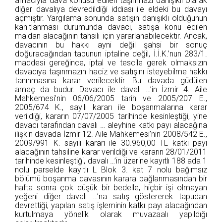
amacıyla dava konusu edilen taşınmazı danışıklı olarak
diğer davalıya devredildiği iddiası ile eldeki bu davayı
açmıştır. Yargılama sonunda satışın danışıklı olduğunun
kanıtlanması durumunda davacı, satışa konu edilen
maldan alacağının tahsili için yararlanabilecektir. Ancak,
davacının bu hakkı ayni değil şahsi bir sonuç
doğuracağından tapunun iptaline değil, İ.İ.K.’nun 283/1.
maddesi gereğince, iptal ve tescile gerek olmaksızın
davacıya taşınmazın haciz ve satışını isteyebilme hakkı
tanınmasına karar verilecektir. Bu davada güdülen
amaç da budur. Davacı ile davalı …’in İzmir 4. Aile
Mahkemesi’nin 06/06/2005 tarih ve 2005/207 E.,
2005/674 K., sayılı kararı ile boşanmalarına karar
verildiği, kararın 07/07/2005 tarihinde kesinleştiği, yine
davacı tarafından davalı … aleyhine katkı payı alacağına
ilişkin davada İzmir 12. Aile Mahkemesi’nin 2008/542 E.,
2009/991 K. sayılı kararı ile 30.960,00 TL katkı payı
alacağının tahsiline karar verildiği ve kararın 28/01/2011
tarihinde kesinleştiği, davalı …’in üzerine kayıtlı 188 ada 1
nolu parselde kayıtlı L Blok 3. kat 7 nolu bağımsız
bölümü boşanma davasının karara bağlanmasından bir
hafta sonra çok düşük bir bedelle, hiçbir işi olmayan
yeğeni diğer davalı …’na satış göstererek tapudan
devrettiği, yapılan satış işleminin katkı payı alacağından
kurtulmaya yönelik olarak muvazaalı yapıldığı