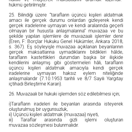
hükmü getirilmiştir.
25. Bilindiği üzere “tarafların üçüncü kişileri aldatmak
amacı ile gerçek durumu onlardan gizleyerek kendi
gerçek iradelerine uymayan ve kendi aralarında geçerli
olmayan bir hususta anlaşmalarına” muvazaa ve bu
şekilde yapılan işlemlere de muvazaalı işlemler denir
(Eren, F: Borçlar Hukuku Genel Hükümler, Ankara 2018,
s. 367). Eş söyleyişle muvazaa açıklanan beyanlarının
gerçek maksatlarına uymadıklarını bildikleri hâlde,
tarafların kastettikleri durumdan başka bir ilişkide
kendilerini anlaşmış gibi göstermeleri hâli, tarafların
üçüncü kişileri aldatmak amacıyla kendi gerçek
iradelerine uymayan haksız eylem niteliğinde
anlaşmalarıdır (7.10.1953 tarihli ve 8/7 Sayılı Yargıtay
içtihadı Birleştirme Kararı).
26. Muvazaalı bir hukuki işlemden söz edilebilmesi için;
i)Tarafların iradeleri ile beyanları arasında isteyerek
oluşturulmuş bir uygunsuzluk,
ii) Üçüncü kişileri aldatmak (muvazaa) niyeti,
iii) Taraflar arasında gizli işlemi oluşturan
muvazaa sözleşmesi bulunmalıdır.