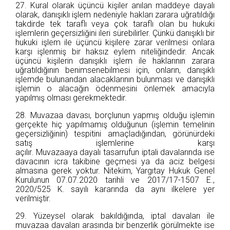
27. Kural olarak üçüncü kişiler anılan maddeye dayalı
olarak, danışıklı işlem nedeniyle hakları zarara uğratıldığı
takdirde tek taraflı veya çok taraflı olan bu hukuki
işlemlerin geçersizliğini ileri sürebilirler. Çünkü danışıklı bir
hukuki işlem ile üçüncü kişilere zarar verilmesi onlara
karşı işlenmiş bir haksız eylem niteliğindedir. Ancak
üçüncü kişilerin danışıklı işlem ile haklarının zarara
uğratıldığının benimsenebilmesi için, onların, danışıklı
işlemde bulunandan alacaklarının bulunması ve danışıklı
işlemin o alacağın ödenmesini önlemek amacıyla
yapılmış olması gerekmektedir.
28. Muvazaa davası, borçlunun yapmış olduğu işlemin
gerçekte hiç yapılmamış olduğunun (işlemin temelinin
geçersizliğinin) tespitini amaçladığından, görünürdeki
satış işlemlerine karşı
açılır. Muvazaaya dayalı tasarrufun iptali davalarında ise
davacının icra takibine geçmesi ya da aciz belgesi
almasına gerek yoktur. Nitekim, Yargıtay Hukuk Genel
Kurulunun 07.07.2020 tarihli ve 2017/17-1507 E.,
2020/525 K. sayılı kararında da aynı ilkelere yer
verilmiştir.
29. Yüzeysel olarak bakıldığında, iptal davaları ile
muvazaa davaları arasında bir benzerlik görülmekte ise