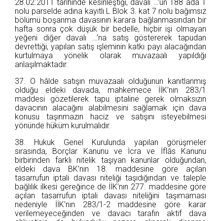
28.02.2011 tarihinde kesinleştiği, davalı …’ün 188 ada 1
nolu parselde adına kayıtlı L Blok 3. kat 7 nolu bağımsız
bölümü boşanma davasının karara bağlanmasından bir
hafta sonra çok düşük bir bedelle, hiçbir işi olmayan
yeğeni diğer davalı …’na satış göstererek tapudan
devrettiği, yapılan satış işleminin katkı payı alacağından
kurtulmaya yönelik olarak muvazaalı yapıldığı
anlaşılmaktadır.
37. O hâlde satışın muvazaalı olduğunun kanıtlanmış
olduğu eldeki davada, mahkemece İİK’nın 283/1
maddesi gözetilerek tapu iptaline gerek olmaksızın
davacının alacağını alabilmesini sağlamak için dava
konusu taşınmazın haciz ve satışını isteyebilmesi
yönünde hüküm kurulmalıdır.
38. Hukuk Genel Kurulunda yapılan görüşmeler
sırasında, Borçlar Kanunu ve İcra ve İflâs Kanunu
birbirinden farklı nitelik taşıyan kanunlar olduğundan,
eldeki dava BK’nın 18. maddesine göre açılan
tasarrufun iptali davası niteliği taşıdığından ve taleple
bağlılık ilkesi gereğince de İİK’nın 277. maddesine göre
açılan tasarrufun iptali davası niteliğini taşımaması
nedeniyle İİK’nın 283/1-2 maddesine göre karar
verilemeyeceğinden ve davacı tarafın aktif dava