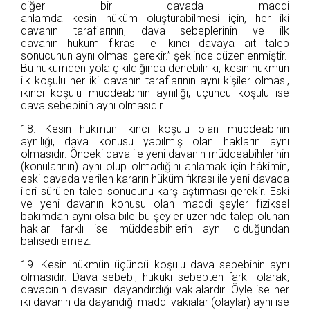
diğer bir davada maddi
anlamda kesin hüküm oluşturabilmesi için, her iki
davanın taraflarının, dava sebeplerinin ve ilk
davanın hüküm fıkrası ile ikinci davaya ait talep
sonucunun aynı olması gerekir.” şeklinde düzenlenmiştir.
Bu hükümden yola çıkıldığında denebilir ki, kesin hükmün
ilk koşulu her iki davanın taraflarının aynı kişiler olması,
ikinci koşulu müddeabihin aynılığı, üçüncü koşulu ise
dava sebebinin aynı olmasıdır.
18. Kesin hükmün ikinci koşulu olan müddeabihin
aynılığı, dava konusu yapılmış olan hakların aynı
olmasıdır. Önceki dava ile yeni davanın müddeabihlerinin
(konularının) aynı olup olmadığını anlamak için hâkimin,
eski davada verilen kararın hüküm fıkrası ile yeni davada
ileri sürülen talep sonucunu karşılaştırması gerekir. Eski
ve yeni davanın konusu olan maddi şeyler fiziksel
bakımdan aynı olsa bile bu şeyler üzerinde talep olunan
haklar farklı ise müddeabihlerin aynı olduğundan
bahsedilemez.
19. Kesin hükmün üçüncü koşulu dava sebebinin aynı
olmasıdır. Dava sebebi, hukuki sebepten farklı olarak,
davacının davasını dayandırdığı vakıalardır. Öyle ise her
iki davanın da dayandığı maddi vakıalar (olaylar) aynı ise