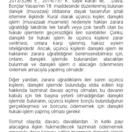
2013/3286 E., 2014/737 K. sayılı kararı ile; “…Dava,
Borçlar Yasası’nın 18. maddesinde düzenlenmiş bulunan
danışık (muvazaa) iddiasına dayalı tasarrufun iptali
istemine ilişkindir. Kural olarak üçüncü kişiler, danışıklı
işlem (muvazaalı muamele) nedeniyle hakları zarara
uğratıldığı takdirde tek taraflı veya çok taraflı olan bu
hukuki işlemlerin geçersizliğini ileri sürebilirler. Çünkü;
danışıklı bir hukuki işlem ile üçüncü kişilere zarar
verilmesi, onlara karşı işlenmiş haksız eylem
niteliğindedir. Ancak, üçüncü kişilerin danışıklı işlem ile
haklarının zarara uğratıldığının benimsenebilmesi için,
onların, danışıklı işlemde bulunandan alacakları
bulunmalı ve danışıklı işlem o alacağın ödenmesini
önlemek amacıyla yapılmış olmalıdır.
Diğer yandan; zarara uğradıklarını ileri süren üçüncü
kişilerin, danışıklı işlemde bulunduğu iddia edilen kişi
hakkında tazminat davası açmış olmaları, bu davanın
kabulü için tek başına yeterli olmadığından danışıklı
işlemde bulunanın, üçüncü kişilere borçlu bulunduğunun
gerçekleşmesi ve borcunu ödememek için danışıklı
hukuki işlem yapmış olması gerekir.
Somut olayda; davacı, davalılardan …’in katkı payı
alacağına ilişkin hükmedilecek tazminatı ödememek