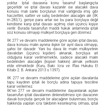
yoktur. İptal davasına konu tasarruf başlangıçta
geçerlidir ve iptal davası kazanılır ise alacaklı dava
konusu malı sanki borçlunun mal varlığında imiş gibi
haczettirir, sattırır ve satış bedelinden alacağını alır (İİK
m.283,1); geriye para artar ise bu para borçluya değil
kendisine karşı iptal davası açılmış olan üçüncü kişiye
verilir. Burada tasarrufun maddi hukuk anlamında iptali
söz konusu olmayıp mülkiyet borçluya geri dönmez.
İİK 277 ve devamı maddelerine göre açılan iptal davası,
dava konusu malın aynına ilişkin bir aynî dava olmayıp,
şahsi bir davadır. Yani bu dava ile malın mülkiyetinin
davalıdan (üçüncü kişiden) alınarak, borçluya ait
olduğuna karar verilmemekte, sadece alacaklı malın
bedelinden alacağını (kişisel hakkını) almak yetkisini
elde etmektedir (Kuru, Baki: İcra ve İflas Hukuku El
Kitabı 2. B. Ankara 2013 s.1397).
İİK 277 ve devamı maddelerine göre açılan davalarda
tapu kaydının iptali ile borçlu adına tapuya tesciline
karar verilemez.
İİK’nın 277 ve devamı maddelerine dayanılarak açılan
tasarrufun iptali davalarının dinlenebilmesi için davacının
davalı borçluda gerçek bir alacağının bulunması, borçlu
hakkında yapılan icra takibinin kesinleşmiş olması, iptal