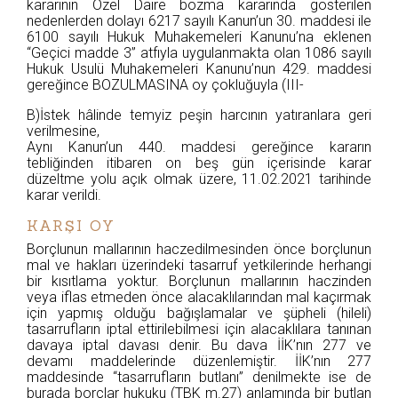
kararının Özel Daire bozma kararında gösterilen
nedenlerden dolayı 6217 sayılı Kanun’un 30. maddesi ile
6100 sayılı Hukuk Muhakemeleri Kanunu’na eklenen
“Geçici madde 3” atfıyla uygulanmakta olan 1086 sayılı
Hukuk Usulü Muhakemeleri Kanunu’nun 429. maddesi
gereğince BOZULMASINA oy çokluğuyla (III-
B)İstek hâlinde temyiz peşin harcının yatıranlara geri
verilmesine,
Aynı Kanun’un 440. maddesi gereğince kararın
tebliğinden itibaren on beş gün içerisinde karar
düzeltme yolu açık olmak üzere, 11.02.2021 tarihinde
karar verildi.
KARŞI OY
Borçlunun mallarının haczedilmesinden önce borçlunun
mal ve hakları üzerindeki tasarruf yetkilerinde herhangi
bir kısıtlama yoktur. Borçlunun mallarının haczinden
veya iflas etmeden önce alacaklılarından mal kaçırmak
için yapmış olduğu bağışlamalar ve şüpheli (hileli)
tasarrufların iptal ettirilebilmesi için alacaklılara tanınan
davaya iptal davası denir. Bu dava İİK’nın 277 ve
devamı maddelerinde düzenlemiştir. İİK’nın 277
maddesinde “tasarrufların butlanı” denilmekte ise de
burada borçlar hukuku (TBK m.27) anlamında bir butlan