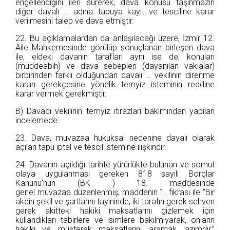
engellendiğini ileri sürerek, dava konusu taşınmazın
diğer davalı … adına tapuya kayıt ve tesciline karar
verilmesini talep ve dava etmiştir.
22. Bu açıklamalardan da anlaşılacağı üzere, İzmir 12.
Aile Mahkemesinde görülüp sonuçlanan birleşen dava
ile, eldeki davanın tarafları aynı ise de, konuları
(müddeabih) ve dava sebepleri (dayanılan vakıalar)
birbirinden farklı olduğundan davalı … vekilinin direnme
kararı gerekçesine yönelik temyiz isteminin reddine
karar vermek gerekmiştir.
B) Davacı vekilinin temyiz itirazları bakımından yapılan
incelemede:
23. Dava, muvazaa hukuksal nedenine dayalı olarak
açılan tapu iptal ve tescil istemine ilişkindir.
24. Davanın açıldığı tarihte yürürlükte bulunan ve somut
olaya uygulanması gereken 818 sayılı Borçlar
Kanunu’nun (BK ) 18. maddesinde
genel muvazaa düzenlenmiş; maddenin 1. fıkrası ile “Bir
akdin şekil ve şartlarını tayininde, iki tarafın gerek sehven
gerek akitteki hakiki maksatlarını gizlemek için
kullandıkları tabirlere ve isimlere bakılmıyarak, onların
hakiki ve müşterek maksatlarını aramak lazımdır.”