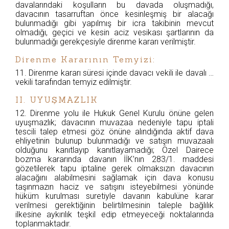
davalarındaki koşulların bu davada oluşmadığı,
davacının tasarruftan önce kesinleşmiş bir alacağı
bulunmadığı gibi yapılmış bir icra takibinin mevcut
olmadığı, geçici ve kesin aciz vesikası şartlarının da
bulunmadığı gerekçesiyle direnme kararı verilmiştir.
Direnme Kararının Temyizi:
11. Direnme kararı süresi içinde davacı vekili ile davalı …
vekili tarafından temyiz edilmiştir.
II. UYUŞMAZLIK
12. Direnme yolu ile Hukuk Genel Kurulu önüne gelen
uyuşmazlık; davacının muvazaa nedeniyle tapu iptali
tescili talep etmesi göz önüne alındığında aktif dava
ehliyetinin bulunup bulunmadığı ve satışın muvazaalı
olduğunu kanıtlayıp kanıtlayamadığı; Özel Dairece
bozma kararında davanın İİK’nın 283/1. maddesi
gözetilerek tapu iptaline gerek olmaksızın davacının
alacağını alabilmesini sağlamak için dava konusu
taşınmazın haciz ve satışını isteyebilmesi yönünde
hüküm kurulması suretiyle davanın kabulüne karar
verilmesi gerektiğinin belirtilmesinin taleple bağlılık
ilkesine aykırılık teşkil edip etmeyeceği noktalarında
toplanmaktadır.