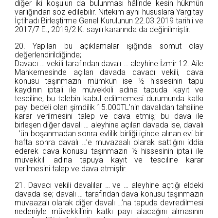
diğer iki koşulun da bulunması hâlinde kesin hükmün
varlığından söz edilebilir. Nitekim aynı hususlara Yargıtay
İçtihadı Birleştirme Genel Kurulunun 22.03.2019 tarihli ve
2017/7 E., 2019/2 K. sayılı kararında da değinilmiştir.
20. Yapılan bu açıklamalar ışığında somut olay
değerlendirildiğinde;
Davacı … vekili tarafından davalı … aleyhine İzmir 12. Aile
Mahkemesinde açılan davada davacı vekili, dava
konusu taşınmazın mümkün ise ½ hissesinin tapu
kaydının iptali ile müvekkili adına tapuda kayıt ve
tesciline, bu talebin kabul edilmemesi durumunda katkı
payı bedeli olan şimdilik 15.000TL’nin davalıdan tahsiline
karar verilmesini talep ve dava etmiş; bu dava ile
birleşen diğer davalı … aleyhine açılan davada ise, davalı
…’ün boşanmadan sonra evlilik birliği içinde alınan evi bir
hafta sonra davalı …’e muvazaalı olarak sattığını iddia
ederek dava konusu taşınmazın ½ hissesinin iptali ile
müvekkili adına tapuya kayıt ve tesciline karar
verilmesini talep ve dava etmiştir.
21. Davacı vekili davalılar … ve … aleyhine açtığı eldeki
davada ise; davalı … tarafından dava konusu taşınmazın
muvaazalı olarak diğer davalı …’na tapuda devredilmesi
nedeniyle müvekkilinin katkı payı alacağını almasının