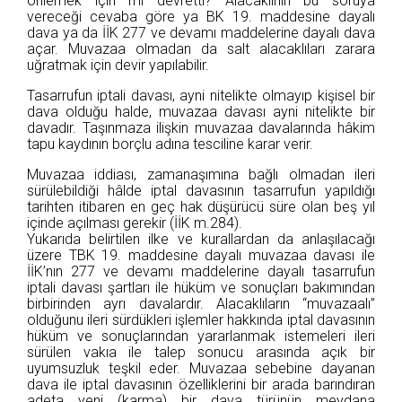
önlemek için mi devretti? Alacaklının bu soruya
vereceği cevaba göre ya BK 19. maddesine dayalı
dava ya da İİK 277 ve devamı maddelerine dayalı dava
açar. Muvazaa olmadan da salt alacaklıları zarara
uğratmak için devir yapılabilir.
Tasarrufun iptali davası, ayni nitelikte olmayıp kişisel bir
dava olduğu halde, muvazaa davası ayni nitelikte bir
davadır. Taşınmaza ilişkin muvazaa davalarında hâkim
tapu kaydının borçlu adına tesciline karar verir.
Muvazaa iddiası, zamanaşımına bağlı olmadan ileri
sürülebildiği hâlde iptal davasının tasarrufun yapıldığı
tarihten itibaren en geç hak düşürücü süre olan beş yıl
içinde açılması gerekir (İİK m.284).
Yukarıda belirtilen ilke ve kurallardan da anlaşılacağı
üzere TBK 19. maddesine dayalı muvazaa davası ile
İİK’nın 277 ve devamı maddelerine dayalı tasarrufun
iptali davası şartları ile hüküm ve sonuçları bakımından
birbirinden ayrı davalardır. Alacaklıların “muvazaalı”
olduğunu ileri sürdükleri işlemler hakkında iptal davasının
hüküm ve sonuçlarından yararlanmak istemeleri ileri
sürülen vakıa ile talep sonucu arasında açık bir
uyumsuzluk teşkil eder. Muvazaa sebebine dayanan
dava ile iptal davasının özelliklerini bir arada barındıran
adeta yeni (karma) bir dava türünün meydana