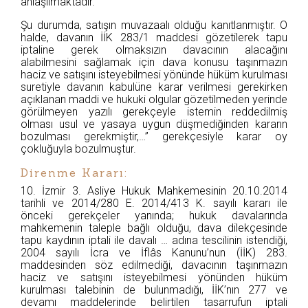
anlaşılmaktadır.
Şu durumda, satışın muvazaalı olduğu kanıtlanmıştır. O
halde, davanın İİK 283/1 maddesi gözetilerek tapu
iptaline gerek olmaksızın davacının alacağını
alabilmesini sağlamak için dava konusu taşınmazın
haciz ve satışını isteyebilmesi yönünde hüküm kurulması
suretiyle davanın kabulüne karar verilmesi gerekirken
açıklanan maddi ve hukuki olgular gözetilmeden yerinde
görülmeyen yazılı gerekçeyle istemin reddedilmiş
olması usul ve yasaya uygun düşmediğinden kararın
bozulması gerekmiştir,…” gerekçesiyle karar oy
çokluğuyla bozulmuştur.
Direnme Kararı:
10. İzmir 3. Asliye Hukuk Mahkemesinin 20.10.2014
tarihli ve 2014/280 E. 2014/413 K. sayılı kararı ile
önceki gerekçeler yanında; hukuk davalarında
mahkemenin taleple bağlı olduğu, dava dilekçesinde
tapu kaydının iptali ile davalı … adına tescilinin istendiği,
2004 sayılı İcra ve İflâs Kanunu’nun (İİK) 283.
maddesinden söz edilmediği, davacının taşınmazın
haciz ve satışını isteyebilmesi yönünden hüküm
kurulması talebinin de bulunmadığı, İİK’nın 277 ve
devamı maddelerinde belirtilen tasarrufun iptali