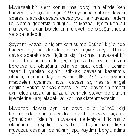
Muvazaalı bir işlem konusu mal borçlunun elinde iken
haczedilir ve üçüncü kişi İİK 97 uyarınca istihkak davası
açarsa, alacaklı davaya cevap yolu ile muvazaa nedeni
ile işlemin geçersiz olduğunu muvazaalı işlem konusu
mal veya hakkın borçlunun mülkiyetinde olduğunu iddia
ve ispat edebilir.
Şayet muvazaalı bir işlem konusu mal üçüncü kişi elinde
haczedilmiş ise alacaklı üçüncü kişiye karşı istihkak
davası açarak davalı üçüncü kişinin o malı muvazaalı bir
tasarruf sonucunda ele geçirdiğini ve bu nedenle malın
borçluya ait olduğunu iddia ve ispat edebilir. Lehine
tasarruf yapılan kişinin istihkak davasını kazanmış
olması, üçüncü kişi aleyhine İİK 277 ve devamı
maddeleri uyarınca iptal davası açılmasına engel
değildir. Fakat istihkak davası ile iptal davasının amacı
aynı olup alacaklılarına zarar vermek isteyen borçlunun
işlemlerine karşı alacaklıları korumak istenmektedir.
Muvazaa davası ayni bir dava olup üçüncü kişi
konumunda olan alacaklılar da bu davayı açarak
görünürdeki işlemin muvazaa nedeniyle hükümsüz
olduğunun tespitini isteyebilir. Taşınmaza ilişkin
muvazaa davalarında hâkim tapu kaydının borçlu adına