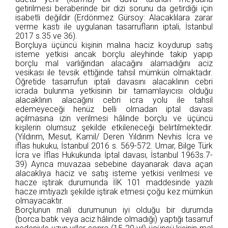
getirilmesi beraberinde bir dizi sorunu da getirdiği için
isabetli değildir (Erdönmez Gürsoy: Alacaklılara zarar
verme kastı ile uygulanan tasarrufların iptali, İstanbul
2017 s.35 ve 36).
Borçluya üçüncü kişinin malına haciz koydurup satış
isteme yetkisi ancak borçlu aleyhinde takip yapıp
borçlu mal varlığından alacağını alamadığını aciz
vesikası ile tevsik ettiğinde tahsil mümkün olmaktadır.
Öğretide tasarrufun iptali davasını alacaklının cebri
icrada bulunma yetkisinin bir tamamlayıcısı olduğu
alacaklının alacağını cebri icra yolu ile tahsil
edemeyeceği henüz belli olmadan iptal davası
açılmasına izin verilmesi hâlinde borçlu ve üçüncü
kişilerin olumsuz şekilde etkileneceği belirtilmektedir.
(Yıldırım, Mesut, Kamil/ Deren Yıldırım Nevhis İcra ve
iflas hukuku, İstanbul 2016 s. 569-572. Umar, Bilge Türk
İcra ve İflas Hukukunda İptal davası, İstanbul 1963s.7-
39) Ayrıca muvazaa sebebine dayanarak dava açan
alacaklıya haciz ve satış isteme yetkisi verilmesi ve
hacze iştirak durumunda İİK 101 maddesinde yazılı
hacze imtiyazlı şekilde iştirak etmesi çoğu kez mümkün
olmayacaktır.
Borçlunun mali durumunun iyi olduğu bir durumda
(borca batık veya aciz hâlinde olmadığı) yaptığı tasarruf