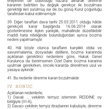
ehliyetinin de bulunduğu nazara alınarak direnme
kararının belirtilen bu değişik gerekçe ile bozulması
gerektiği ileri sürülmüş ise de; bu görüş Kurul çoğunluğu
tarafından kabul edilmemiştir.
39. Diğer taraftan dava tarihi 25.03.2011 olduğu hâlde
gerekçeli karar başlığında 16.06.2014 olarak
gösterilmesine ilişkin yanlışlık, mahallinde düzeltilebilir
maddi hata niteliğinde bulunduğundan ayrıca bozma
nedeni yapılmamıştır.
40. Hâl böyle olunca tarafların karşılıklı iddia ve
savunmalarına, dosyadaki delillere, bozma kararında
açıklanan gerektirici nedenlere göre, Hukuk Genel
Kurulunca da benimsenen Özel Daire bozma kararına
uyulmak gerekirken, önceki kararda direnilmesi usul ve
yasaya aykırıdır.
41. Bu nedenle direnme kararı bozulmalıdır.
IV. SONUÇ:
Açıklanan nedenlerle;
1) Davalı … vekilinin temyiz isteminin REDDİNE oy
birliğiyle (III-A),
2) Davacı vekilinin temyiz itirazlarının kabulüyle, direnme