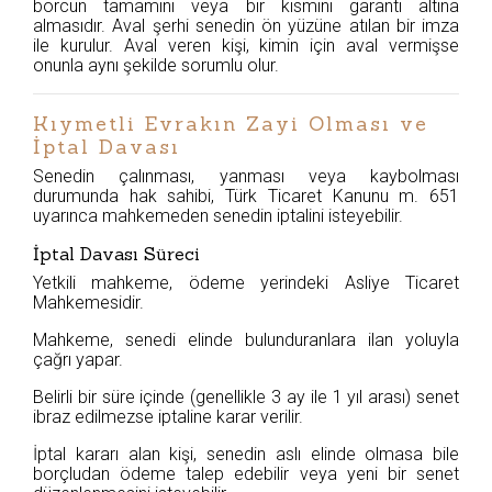
borcun tamamını veya bir kısmını garanti altına
almasıdır. Aval şerhi senedin ön yüzüne atılan bir imza
ile kurulur. Aval veren kişi, kimin için aval vermişse
onunla aynı şekilde sorumlu olur.
Kıymetli Evrakın Zayi Olması ve
İptal Davası
Senedin çalınması, yanması veya kaybolması
durumunda hak sahibi, Türk Ticaret Kanunu m. 651
uyarınca mahkemeden senedin iptalini isteyebilir.
İptal Davası Süreci
Yetkili mahkeme, ödeme yerindeki Asliye Ticaret
Mahkemesidir.
Mahkeme, senedi elinde bulunduranlara ilan yoluyla
çağrı yapar.
Belirli bir süre içinde (genellikle 3 ay ile 1 yıl arası) senet
ibraz edilmezse iptaline karar verilir.
İptal kararı alan kişi, senedin aslı elinde olmasa bile
borçludan ödeme talep edebilir veya yeni bir senet