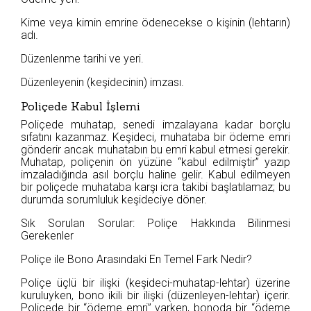
Kime veya kimin emrine ödenecekse o kişinin (lehtarın)
adı.
Düzenlenme tarihi ve yeri.
Düzenleyenin (keşidecinin) imzası.
Poliçede Kabul İşlemi
Poliçede muhatap, senedi imzalayana kadar borçlu
sıfatını kazanmaz. Keşideci, muhataba bir ödeme emri
gönderir ancak muhatabın bu emri kabul etmesi gerekir.
Muhatap, poliçenin ön yüzüne “kabul edilmiştir” yazıp
imzaladığında asıl borçlu haline gelir. Kabul edilmeyen
bir poliçede muhataba karşı icra takibi başlatılamaz; bu
durumda sorumluluk keşideciye döner.
Sık Sorulan Sorular: Poliçe Hakkında Bilinmesi
Gerekenler
Poliçe ile Bono Arasındaki En Temel Fark Nedir?
Poliçe üçlü bir ilişki (keşideci-muhatap-lehtar) üzerine
kuruluyken, bono ikili bir ilişki (düzenleyen-lehtar) içerir.
Poliçede bir “ödeme emri” varken, bonoda bir “ödeme