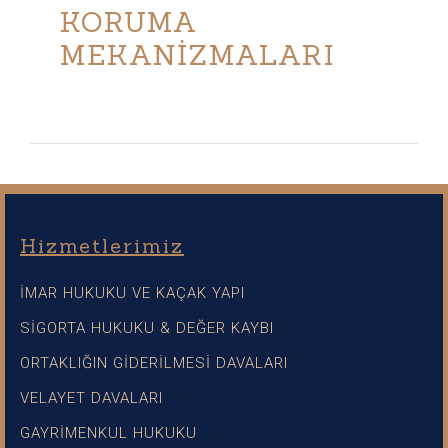
KORUMA
MEKANİZMALARI
Hizmetlerimiz
İMAR HUKUKU VE KAÇAK YAPI
SİGORTA HUKUKU & DEĞER KAYBI
ORTAKLIĞIN GİDERİLMESİ DAVALARI
VELAYET DAVALARI
GAYRİMENKUL HUKUKU