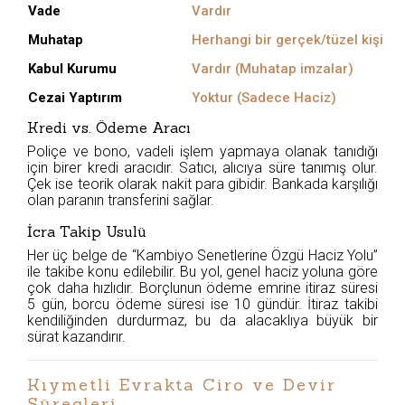
Vade
Vardır
Muhatap
Herhangi bir gerçek/tüzel kişi
Kabul Kurumu
Vardır (Muhatap imzalar)
Cezai Yaptırım
Yoktur (Sadece Haciz)
Kredi vs. Ödeme Aracı
Poliçe ve bono, vadeli işlem yapmaya olanak tanıdığı
için birer kredi aracıdır. Satıcı, alıcıya süre tanımış olur.
Çek ise teorik olarak nakit para gibidir. Bankada karşılığı
olan paranın transferini sağlar.
İcra Takip Usulü
Her üç belge de “Kambiyo Senetlerine Özgü Haciz Yolu”
ile takibe konu edilebilir. Bu yol, genel haciz yoluna göre
çok daha hızlıdır. Borçlunun ödeme emrine itiraz süresi
5 gün, borcu ödeme süresi ise 10 gündür. İtiraz takibi
kendiliğinden durdurmaz, bu da alacaklıya büyük bir
sürat kazandırır.
Kıymetli Evrakta Ciro ve Devir
Süreçleri