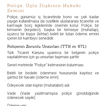
Poliçe: Üçlü İlişkinin Hukuki
Zemini
Poliçe, günümüz iç ticaretinde bono ve çek kadar
yaygın kullanılmasa da özellikle uluslararası ticarette ve
karmaşık borç ilişkilerinde önemini korur. Poliçe, bir
kimsenin (keşideci), başka bir kimseye (muhatap),
üçüncü bir kişiye (lehtar) belirli bir tutarı ödeme emrini
içeren bir kambiyo senedidir.
Poliçenin Zorunlu Unsurları (TTK m. 671)
Türk Ticaret Kanunu uyarınca bir belgenin poliçe
sayılabilmesi için şu unsurları taşıması şarttır:
Senet metninde “Poliçe” kelimesinin bulunması.
Belirli bir bedelin ödenmesi hususunda kayıtsız ve
şartsız bir havale (ödeme emri).
Ödeyecek olan kişinin (muhatabın) adı.
Vade (Vade yazılmamışsa poliçe görüldüğünde
ödenecek sayılır).
Ödeme yeri.