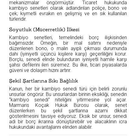
mekanizmalar öngörmüştür. Ticaret hukukunda
kambiyo senetleri olarak adlandırılan poliçe, bono ve
çek; kıymetli evrakın en gelişmiş ve en sık kullanılan
türleridir.
Soyutluk (Mücerretlik) İlkesi
Kambiyo senetleri, temelindeki borç ilişkisinden
bağımsızdır. Örneğin, bir mal satımı nedeniyle
düzenlenen bono, o malın ayıplı çıkması durumunda
dahi (iyiniyetli üçüncü kişilere karşı) geçerliliğini korur.
Borçlu, senedi elinde bulunduran iyiniyetli hamile karşı
şahsi defilerini ileri süremez. Bu ilke, ticari piyasalarda
güveni ve dolaşım hızını artırır.
Şekil Şartlarına Sıkı Bağlılık
Kanun, her bir kambiyo senedi türü için belirli zorunlu
unsurlar öngörür. Bu unsurlardan birinin eksikliği, senedin
“kambiyo senedi” niteliğini yitirmesine yol açar.
Marmaris Koçak Hukuk Bürosu olarak, senet
düzenlerken bu şekil şartlarına azami dikkat
gösterilmesini tavsiye ediyoruz. Eksik bir unsur, senedi
adi bir borç ikrarına dönüştürebilir ve alacaklının icra
hukukundaki avantajlarını elinden alabilir.