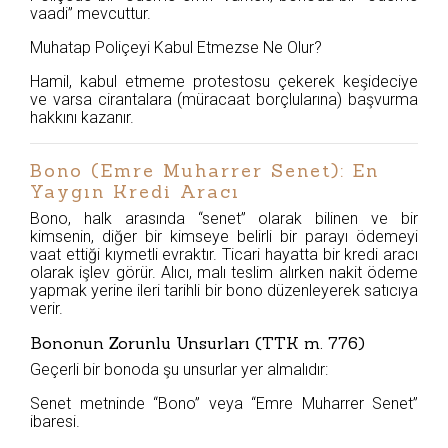
vaadi” mevcuttur.
Muhatap Poliçeyi Kabul Etmezse Ne Olur?
Hamil, kabul etmeme protestosu çekerek keşideciye
ve varsa cirantalara (müracaat borçlularına) başvurma
hakkını kazanır.
Bono (Emre Muharrer Senet): En
Yaygın Kredi Aracı
Bono, halk arasında “senet” olarak bilinen ve bir
kimsenin, diğer bir kimseye belirli bir parayı ödemeyi
vaat ettiği kıymetli evraktır. Ticari hayatta bir kredi aracı
olarak işlev görür. Alıcı, malı teslim alırken nakit ödeme
yapmak yerine ileri tarihli bir bono düzenleyerek satıcıya
verir.
Bononun Zorunlu Unsurları (TTK m. 776)
Geçerli bir bonoda şu unsurlar yer almalıdır:
Senet metninde “Bono” veya “Emre Muharrer Senet”
ibaresi.