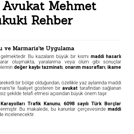
 Avukat Mehmet
ukuki Rehber
utu ve Marmaris’te Uygulama
 gelmektedir. Bu kazaların büyük bir kısmı
maddi hasarlı
arar oluşmakta, yaralanma veya ölüm gibi sonuçlar
lerinin
değer kaybı tazminatı
,
onarım masrafları
,
ikame
areketli bir bölge olduğundan, özellikle yaz aylarında maddi
aris’te faaliyet gösteren bir
avukat
tarafından sağlanan
siz şekilde telafi etmesi açısından büyük önem taşır.
 Karayolları Trafik Kanunu
,
6098 sayılı Türk Borçlar
rlenmiştir. Bu makalede, bu kanunlar çerçevesinde
maddi
e incelenecektir.