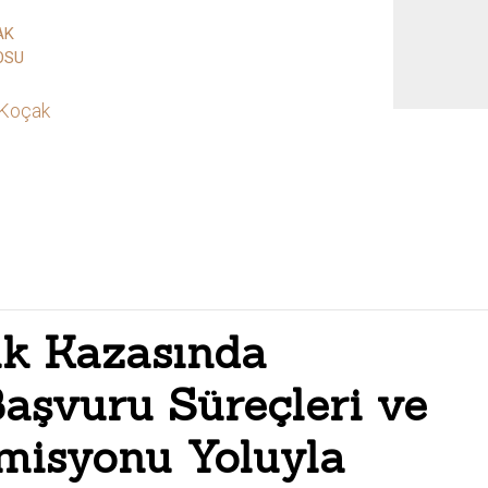
AK
OSU
 Koçak
ik Kazasında
Başvuru Süreçleri ve
misyonu Yoluyla