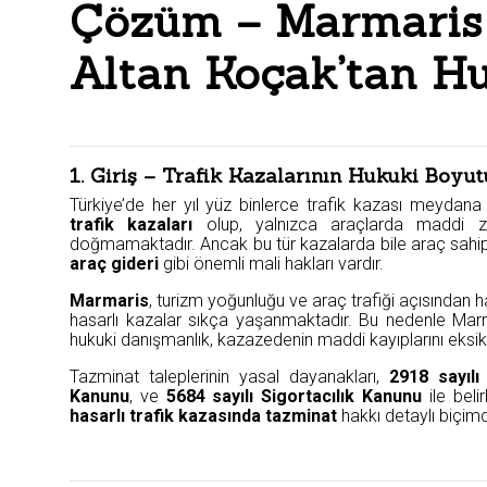
Çözüm – Marmaris
Altan Koçak’tan H
1. Giriş – Trafik Kazalarının Hukuki Boy
Türkiye’de her yıl yüz binlerce trafik kazası meydana
trafik kazaları
olup, yalnızca araçlarda maddi z
doğmamaktadır. Ancak bu tür kazalarda bile araç sahip
araç gideri
gibi önemli mali hakları vardır.
Marmaris
, turizm yoğunluğu ve araç trafiği açısından h
hasarlı kazalar sıkça yaşanmaktadır. Bu nedenle Marm
hukuki danışmanlık, kazazedenin maddi kayıplarını eksik
Tazminat taleplerinin yasal dayanakları,
2918 sayılı
Kanunu
, ve
5684 sayılı Sigortacılık Kanunu
ile beli
hasarlı trafik kazasında tazminat
hakkı detaylı biçimd