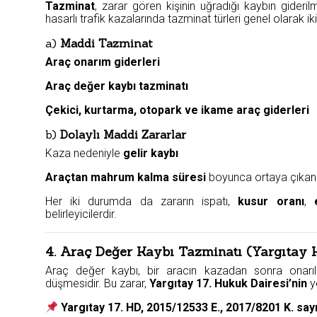
Tazminat
, zarar gören kişinin uğradığı kaybın gideri
hasarlı trafik kazalarında tazminat türleri genel olarak iki
a)
Maddi Tazminat
Araç onarım giderleri
Araç değer kaybı tazminatı
Çekici, kurtarma, otopark ve ikame araç giderleri
b)
Dolaylı Maddi Zararlar
Kaza nedeniyle
gelir kaybı
Araçtan mahrum kalma süresi
boyunca ortaya çıkan z
Her iki durumda da zararın ispatı,
kusur oranı
,
belirleyicilerdir.
4. Araç Değer Kaybı Tazminatı (Yargıtay 
Araç değer kaybı, bir aracın kazadan sonra onarıl
düşmesidir. Bu zarar,
Yargıtay 17. Hukuk Dairesi’nin
ye
Yargıtay 17. HD, 2015/12533 E., 2017/8201 K. sayı