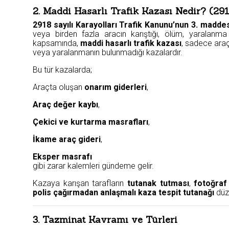
2. Maddi Hasarlı Trafik Kazası Nedir? (29
2918 sayılı Karayolları Trafik Kanunu’nun 3. madde
veya birden fazla aracın karıştığı, ölüm, yaralanm
kapsamında,
maddi hasarlı trafik kazası
, sadece araç
veya yaralanmanın bulunmadığı kazalardır.
Bu tür kazalarda;
Araçta oluşan
onarım giderleri
,
Araç değer kaybı
,
Çekici ve kurtarma masrafları
,
İkame araç gideri
,
Eksper masrafı
gibi zarar kalemleri gündeme gelir.
Kazaya karışan tarafların
tutanak tutması
,
fotoğraf
polis çağırmadan anlaşmalı kaza tespit tutanağı
düze
3. Tazminat Kavramı ve Türleri