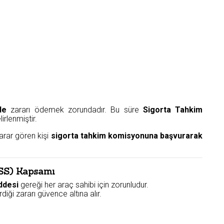
de
zararı ödemek zorundadır. Bu süre
Sigorta Tahkim
irlenmiştir.
rar gören kişi
sigorta tahkim komisyonuna başvurarak
MSS) Kapsamı
ddesi
gereği her araç sahibi için zorunludur.
iği zararı güvence altına alır.