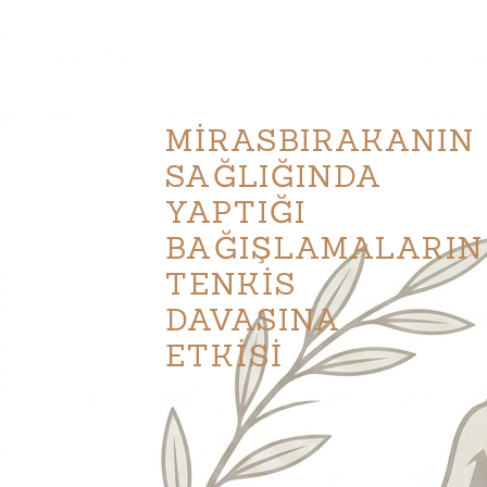
MİRASBIRAKANIN
SAĞLIĞINDA
YAPTIĞI
BAĞIŞLAMALARIN
TENKİS
DAVASINA
ETKİSİ