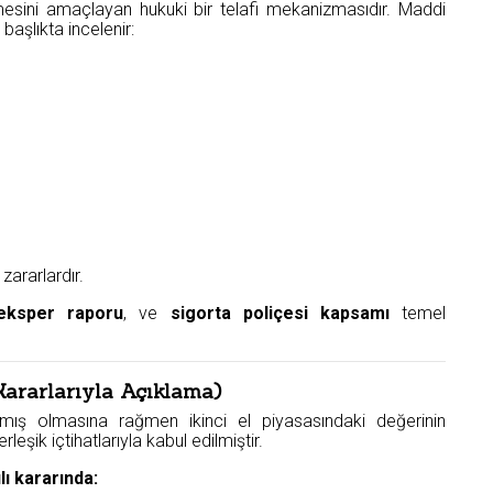
lmesini amaçlayan hukuki bir telafi mekanizmasıdır. Maddi
 başlıkta incelenir:
ararlardır.
eksper raporu
, ve
sigorta poliçesi kapsamı
temel
Kararlarıyla Açıklama)
mış olmasına rağmen ikinci el piyasasındaki değerinin
rleşik içtihatlarıyla kabul edilmiştir.
lı kararında: