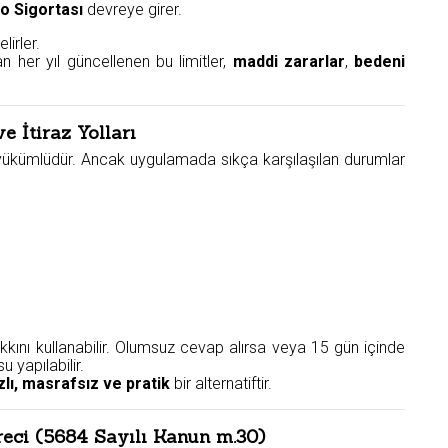
o Sigortası
devreye girer.
lirler.
an her yıl güncellenen bu limitler,
maddi zararlar
,
bedeni
 İtiraz Yolları
e yükümlüdür. Ancak uygulamada sıkça karşılaşılan durumlar
akkını kullanabilir. Olumsuz cevap alırsa veya 15 gün içinde
 yapılabilir.
zlı, masrafsız ve pratik
bir alternatiftir.
eci (5684 Sayılı Kanun m.30)