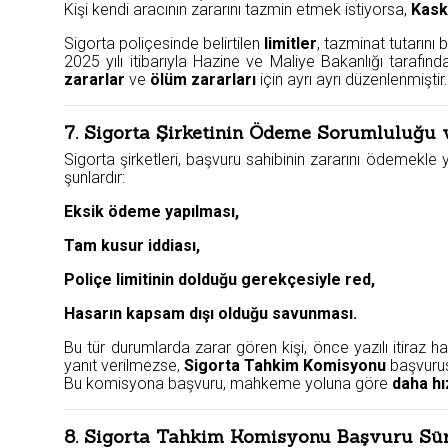
Kişi kendi aracının zararını tazmin etmek istiyorsa,
Kask
Sigorta poliçesinde belirtilen
limitler
, tazminat tutarını be
2025 yılı itibarıyla Hazine ve Maliye Bakanlığı tarafınd
zararlar
ve
ölüm zararları
için ayrı ayrı düzenlenmiştir.
7. Sigorta Şirketinin Ödeme Sorumluluğu ve
Sigorta şirketleri, başvuru sahibinin zararını ödemekl
şunlardır:
Eksik ödeme yapılması,
Tam kusur iddiası,
Poliçe limitinin dolduğu gerekçesiyle red,
Hasarın kapsam dışı olduğu savunması.
Bu tür durumlarda zarar gören kişi, önce yazılı itiraz h
yanıt verilmezse,
Sigorta Tahkim Komisyonu
başvurusu
Bu komisyona başvuru, mahkeme yoluna göre
daha hı
8. Sigorta Tahkim Komisyonu Başvuru Sür