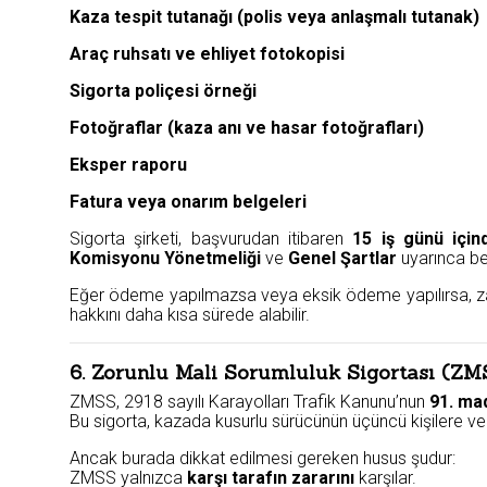
Kaza tespit tutanağı (polis veya anlaşmalı tutanak)
Araç ruhsatı ve ehliyet fotokopisi
Sigorta poliçesi örneği
Fotoğraflar (kaza anı ve hasar fotoğrafları)
Eksper raporu
Fatura veya onarım belgeleri
Sigorta şirketi, başvurudan itibaren
15 iş günü için
Komisyonu Yönetmeliği
ve
Genel Şartlar
uyarınca bel
Eğer ödeme yapılmazsa veya eksik ödeme yapılırsa, za
hakkını daha kısa sürede alabilir.
6. Zorunlu Mali Sorumluluk Sigortası (Z
ZMSS, 2918 sayılı Karayolları Trafik Kanunu’nun
91. ma
Bu sigorta, kazada kusurlu sürücünün üçüncü kişilere verd
Ancak burada dikkat edilmesi gereken husus şudur:
ZMSS yalnızca
karşı tarafın zararını
karşılar.