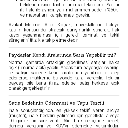
belirlenen ikinci tarihte artırma tekrarlanır. Şartlar
ilk ihale ile aynıdır; yani muhammen bedelin %50’si
ve masrafların karşılanması gerekir.
Avukat Mehmet Altan Koçak, müvekkillerine ihaleye
katılım konusunda stratejik danışmanlık sunarak, hak
kaybı yaşanmaması için gerekli teminat ve teklif
süreçlerini titizlikle takip etmektedir.
Paydaşlar Kendi Aralarında Satış Yapabilir mi?
Normal şartlarda ortaklığın giderilmesi satışları halka
açık (umuma açık) yapılır. Ancak tüm paydaşlar oybirliği
ile satışın sadece kendi aralarında yapılmasını talep
ederlerse, mahkeme bu yönde karar verebilir. Tek bir
paydaş bile buna itiraz ederse, satış herkese açık
olarak gerçekleştirilir.
Satış Bedelinin Ödenmesi ve Tapu Tescili
İhale sonuçlandığında, en yüksek teklifi veren alıcıya
(müşteri), ihale bedelini yatırması için genellikle 7 veya
10 günlük bir süre verilir. Alıcı bu süre içinde bedeli,
damga vergisini ve KDV’yi ödemekle yükümlüdür.