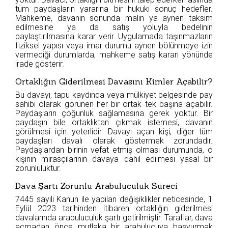
tüm paydaşların yararına bir hukuki sonuç hedefler.
Mahkeme, davanın sonunda malın ya aynen taksim
edilmesine ya da satış yoluyla bedelinin
paylaştırılmasına karar verir. Uygulamada taşınmazların
fiziksel yapısı veya imar durumu aynen bölünmeye izin
vermediği durumlarda, mahkeme satış kararı yönünde
irade gösterir.
Ortaklığın Giderilmesi Davasını Kimler Açabilir?
Bu davayı, tapu kaydında veya mülkiyet belgesinde pay
sahibi olarak görünen her bir ortak tek başına açabilir.
Paydaşların çoğunluk sağlamasına gerek yoktur. Bir
paydaşın bile ortaklıktan çıkmak istemesi, davanın
görülmesi için yeterlidir. Davayı açan kişi, diğer tüm
paydaşları davalı olarak göstermek zorundadır.
Paydaşlardan birinin vefat etmiş olması durumunda, o
kişinin mirasçılarının davaya dahil edilmesi yasal bir
zorunluluktur.
Dava Şartı Zorunlu Arabuluculuk Süreci
7445 sayılı Kanun ile yapılan değişiklikler neticesinde, 1
Eylül 2023 tarihinden itibaren ortaklığın giderilmesi
davalarında arabuluculuk şartı getirilmiştir. Taraflar, dava
açmadan önce mutlaka bir arabulucuya başvurmak