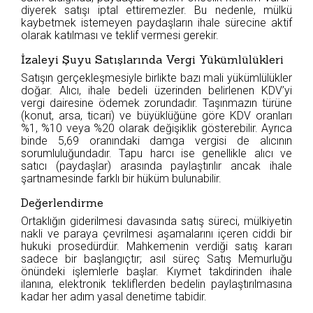
diyerek satışı iptal ettiremezler. Bu nedenle, mülkü
kaybetmek istemeyen paydaşların ihale sürecine aktif
olarak katılması ve teklif vermesi gerekir.
İzaleyi Şuyu Satışlarında Vergi Yükümlülükleri
Satışın gerçekleşmesiyle birlikte bazı mali yükümlülükler
doğar. Alıcı, ihale bedeli üzerinden belirlenen KDV’yi
vergi dairesine ödemek zorundadır. Taşınmazın türüne
(konut, arsa, ticari) ve büyüklüğüne göre KDV oranları
%1, %10 veya %20 olarak değişiklik gösterebilir. Ayrıca
binde 5,69 oranındaki damga vergisi de alıcının
sorumluluğundadır. Tapu harcı ise genellikle alıcı ve
satıcı (paydaşlar) arasında paylaştırılır ancak ihale
şartnamesinde farklı bir hüküm bulunabilir.
Değerlendirme
Ortaklığın giderilmesi davasında satış süreci, mülkiyetin
nakli ve paraya çevrilmesi aşamalarını içeren ciddi bir
hukuki prosedürdür. Mahkemenin verdiği satış kararı
sadece bir başlangıçtır; asıl süreç Satış Memurluğu
önündeki işlemlerle başlar. Kıymet takdirinden ihale
ilanına, elektronik tekliflerden bedelin paylaştırılmasına
kadar her adım yasal denetime tabidir.