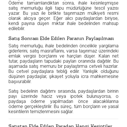
Ödeme tamamlandıktan sonra, ihale kesinleşmişse
satış memurluğu ilgili tapu müdürlüğüne tescil yazısı
yazar. Bu yazı ile birlikte taşınmazın mülkiyeti resmi
olarak alıcıya geçer. Eğer alıcı paydaşlardan biriyse,
kendi payına düşen miktar ihale bedelinden mahsup
edilebilir.
Satış Sonrası Elde Edilen Paranın Paylaşılması
Satış memurluğu, ihale bedelinden öncelikle yargılama
giderlerini, satış masraflarını, varsa taşınmaz üzerindeki
emlak vergisi borçlarını ve harçları düşer. Kalan net
tutar, paydaşların tapudaki payları oranında dağıtılır. Bu
aşamada satış memuru bir paylaştırma cetveli hazırlar.
Bu cetvel paydaşlara tebliğ edilir. Yanlışlık olduğunu
düşünen paydaşlar, şikayet yoluyla icra mahkemesine
başvurabilir.
Satış bedelinin dağıtımı sırasında, paydaşlardan birinin
payı üzerinde haciz veya ipotek bulunuyorsa, o
paydaşa ödeme yapılmadan önce alacaklılarına
ödeme gerçekleştirilir. Bu süreç, tüm borçların ve yasal
kesintilerin temizlenmesini sağlar.
Satıştan Elde Edilen Paradan Hangi Kesintiler