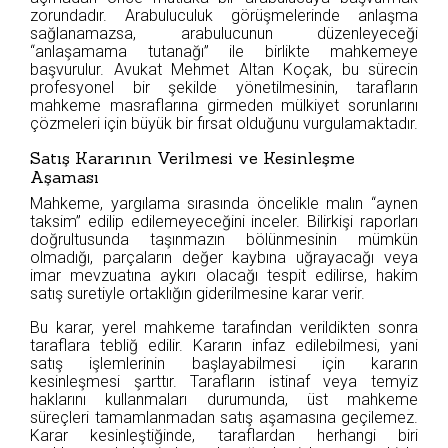
zorundadır. Arabuluculuk görüşmelerinde anlaşma
sağlanamazsa, arabulucunun düzenleyeceği
“anlaşamama tutanağı” ile birlikte mahkemeye
başvurulur. Avukat Mehmet Altan Koçak, bu sürecin
profesyonel bir şekilde yönetilmesinin, tarafların
mahkeme masraflarına girmeden mülkiyet sorunlarını
çözmeleri için büyük bir fırsat olduğunu vurgulamaktadır.
Satış Kararının Verilmesi ve Kesinleşme
Aşaması
Mahkeme, yargılama sırasında öncelikle malın “aynen
taksim” edilip edilemeyeceğini inceler. Bilirkişi raporları
doğrultusunda taşınmazın bölünmesinin mümkün
olmadığı, parçaların değer kaybına uğrayacağı veya
imar mevzuatına aykırı olacağı tespit edilirse, hakim
satış suretiyle ortaklığın giderilmesine karar verir.
Bu karar, yerel mahkeme tarafından verildikten sonra
taraflara tebliğ edilir. Kararın infaz edilebilmesi, yani
satış işlemlerinin başlayabilmesi için kararın
kesinleşmesi şarttır. Tarafların istinaf veya temyiz
haklarını kullanmaları durumunda, üst mahkeme
süreçleri tamamlanmadan satış aşamasına geçilemez.
Karar kesinleştiğinde, taraflardan herhangi biri