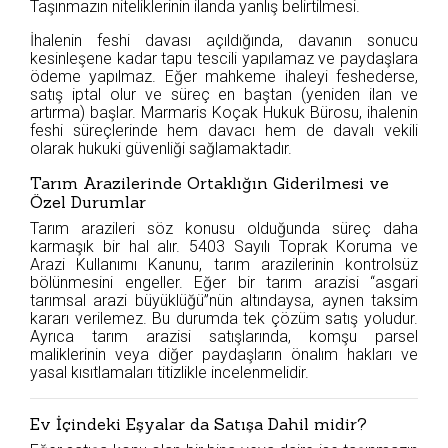
Taşınmazın niteliklerinin ilanda yanlış belirtilmesi.
İhalenin feshi davası açıldığında, davanın sonucu
kesinleşene kadar tapu tescili yapılamaz ve paydaşlara
ödeme yapılmaz. Eğer mahkeme ihaleyi feshederse,
satış iptal olur ve süreç en baştan (yeniden ilan ve
artırma) başlar. Marmaris Koçak Hukuk Bürosu, ihalenin
feshi süreçlerinde hem davacı hem de davalı vekili
olarak hukuki güvenliği sağlamaktadır.
Tarım Arazilerinde Ortaklığın Giderilmesi ve
Özel Durumlar
Tarım arazileri söz konusu olduğunda süreç daha
karmaşık bir hal alır. 5403 Sayılı Toprak Koruma ve
Arazi Kullanımı Kanunu, tarım arazilerinin kontrolsüz
bölünmesini engeller. Eğer bir tarım arazisi “asgari
tarımsal arazi büyüklüğü”nün altındaysa, aynen taksim
kararı verilemez. Bu durumda tek çözüm satış yoludur.
Ayrıca tarım arazisi satışlarında, komşu parsel
maliklerinin veya diğer paydaşların önalım hakları ve
yasal kısıtlamaları titizlikle incelenmelidir.
Ev İçindeki Eşyalar da Satışa Dahil midir?