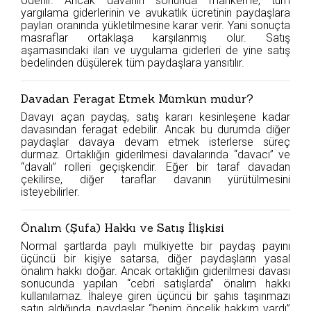
ödenir. Ancak davanın sonunda mahkeme, tüm
yargılama giderlerinin ve avukatlık ücretinin paydaşlara
payları oranında yükletilmesine karar verir. Yani sonuçta
masraflar ortaklaşa karşılanmış olur. Satış
aşamasındaki ilan ve uygulama giderleri de yine satış
bedelinden düşülerek tüm paydaşlara yansıtılır.
Davadan Feragat Etmek Mümkün müdür?
Davayı açan paydaş, satış kararı kesinleşene kadar
davasından feragat edebilir. Ancak bu durumda diğer
paydaşlar davaya devam etmek isterlerse süreç
durmaz. Ortaklığın giderilmesi davalarında “davacı” ve
“davalı” rolleri geçişkendir. Eğer bir taraf davadan
çekilirse, diğer taraflar davanın yürütülmesini
isteyebilirler.
Önalım (Şufa) Hakkı ve Satış İlişkisi
Normal şartlarda paylı mülkiyette bir paydaş payını
üçüncü bir kişiye satarsa, diğer paydaşların yasal
önalım hakkı doğar. Ancak ortaklığın giderilmesi davası
sonucunda yapılan “cebri satışlarda” önalım hakkı
kullanılamaz. İhaleye giren üçüncü bir şahıs taşınmazı
satın aldığında, paydaşlar “benim öncelik hakkım vardı”