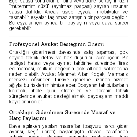
Eğer satışa konu olan bir bina veya daire ise taşınmazın
“mütemmim cüzü” (ayrılmaz parçası) sayılan unsurlar
satışa dahildir. Ancak kişisel eşyalar, mobilyalar ve
taşınabilir eşyalar taşınmaz satışının bir parçası değildir.
Bu eşyalar için ayrıca bir paylaşım veya dava süreci
gerekebilir.
Profesyonel Avukat Desteğinin Önemi
Ortaklığın giderilmesi davasında satış aşaması, çok
sayıda teknik detay ve hak düşürücü süre içerir. Bir
tebligat hatası veya kıymet takdirine süresinde itiraz
edilmemesi, mülkün değerinin çok altında satılmasına
neden olabilir. Avukat Mehmet Altan Koçak, Marmaris
merkezli ofisinden Türkiye geneline uzanan hizmet
ağıyla, bu riskleri minimize eder. Dosyanın takibi, ilanların
kontrolü, ihale günü stratejileri ve paranın tahsili
süreçlerinde avukat desteği almak, paydaşların maddi
kayıplarını önler.
Ortaklığın Giderilmesi Sürecinde Masraf ve
Harç Paylaşımı
Dava açılırken yapılan masraflar (başvuru harcı, gider
avansı, keşif ücreti) başlangıçta davacı tarafından