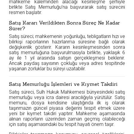
mahkeme kaleminden alacağı kesinleşme şerhiyle
birlikte Satış Memurluğu’na başvurarak satış sürecini
resmen başlatır.
Satış Kararı Verildikten Sonra Süreç Ne Kadar
Sürer?
Satış süreci; mahkemenin yoğunluğu, tebligatların hızı ve
bilirkişi raporlarının hazırlanma süresine bağlı olarak
değişkenlik gösterir. Kararın kesinleşmesinden sonra
satış memurluğuna başvurulmasıyla birlikte, yaklaşık 6
ay ile 1 yıl arasında satışın gerçekleşmesi beklenir.
Ancak paydaş sayısının çokluğu veya adres tespitinde
yaşanan zorluklar bu süreyi uzatabilir.
Satış Memurluğu İşlemleri ve Kıymet Takdiri
Satış süreci, Sulh Hukuk Mahkemesi bünyesindeki satış
memurluğu veya icra dairesi aracılığıyla yürütülür. Satış
memuru, dosya kendisine ulaştığında ilk iş olarak
taşınmazın güncel piyasa değerini tespit etmek üzere
yeni bir kıymet takdiri yaptırır. Mahkeme aşamasında
alınan raporların üzerinden zaman geçmiş olabileceği
için satış aşamasındaki bu tespit hayati önem taşır.