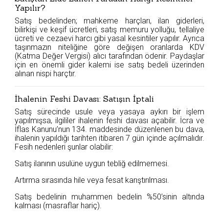
Yapılır?
Satış bedelinden; mahkeme harçları, ilan giderleri,
bilirkişi ve keşif ücretleri, satış memuru yolluğu, tellaliye
ücreti ve cezaevi harcı gibi yasal kesintiler yapılır. Ayrıca
taşınmazın niteliğine göre değişen oranlarda KDV
(Katma Değer Vergisi) alıcı tarafından ödenir. Paydaşlar
için en önemli gider kalemi ise satış bedeli üzerinden
alınan nispi harçtır.
İhalenin Feshi Davası: Satışın İptali
Satış sürecinde usule veya yasaya aykırı bir işlem
yapılmışsa, ilgililer ihalenin feshi davası açabilir. İcra ve
İflas Kanunu’nun 134. maddesinde düzenlenen bu dava,
ihalenin yapıldığı tarihten itibaren 7 gün içinde açılmalıdır.
Fesih nedenleri şunlar olabilir:
Satış ilanının usulüne uygun tebliğ edilmemesi.
Artırma sırasında hile veya fesat karıştırılması.
Satış bedelinin muhammen bedelin %50’sinin altında
kalması (masraflar hariç).