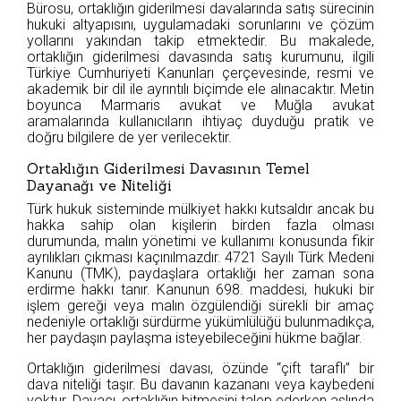
Bürosu, ortaklığın giderilmesi davalarında satış sürecinin
hukuki altyapısını, uygulamadaki sorunlarını ve çözüm
yollarını yakından takip etmektedir. Bu makalede,
ortaklığın giderilmesi davasında satış kurumunu, ilgili
Türkiye Cumhuriyeti Kanunları çerçevesinde, resmi ve
akademik bir dil ile ayrıntılı biçimde ele alınacaktır. Metin
boyunca Marmaris avukat ve Muğla avukat
aramalarında kullanıcıların ihtiyaç duyduğu pratik ve
doğru bilgilere de yer verilecektir.
Ortaklığın Giderilmesi Davasının Temel
Dayanağı ve Niteliği
Türk hukuk sisteminde mülkiyet hakkı kutsaldır ancak bu
hakka sahip olan kişilerin birden fazla olması
durumunda, malın yönetimi ve kullanımı konusunda fikir
ayrılıkları çıkması kaçınılmazdır. 4721 Sayılı Türk Medeni
Kanunu (TMK), paydaşlara ortaklığı her zaman sona
erdirme hakkı tanır. Kanunun 698. maddesi, hukuki bir
işlem gereği veya malın özgülendiği sürekli bir amaç
nedeniyle ortaklığı sürdürme yükümlülüğü bulunmadıkça,
her paydaşın paylaşma isteyebileceğini hükme bağlar.
Ortaklığın giderilmesi davası, özünde “çift taraflı” bir
dava niteliği taşır. Bu davanın kazananı veya kaybedeni
yoktur. Davacı, ortaklığın bitmesini talep ederken aslında