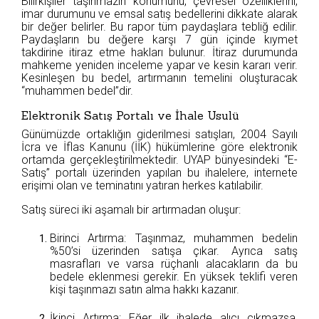
Bilirkişiler taşınmazın konumunu, çevresel özelliklerini,
imar durumunu ve emsal satış bedellerini dikkate alarak
bir değer belirler. Bu rapor tüm paydaşlara tebliğ edilir.
Paydaşların bu değere karşı 7 gün içinde kıymet
takdirine itiraz etme hakları bulunur. İtiraz durumunda
mahkeme yeniden inceleme yapar ve kesin kararı verir.
Kesinleşen bu bedel, artırmanın temelini oluşturacak
“muhammen bedel”dir.
Elektronik Satış Portalı ve İhale Usulü
Günümüzde ortaklığın giderilmesi satışları, 2004 Sayılı
İcra ve İflas Kanunu (İİK) hükümlerine göre elektronik
ortamda gerçekleştirilmektedir. UYAP bünyesindeki “E-
Satış” portalı üzerinden yapılan bu ihalelere, internete
erişimi olan ve teminatını yatıran herkes katılabilir.
Satış süreci iki aşamalı bir artırmadan oluşur:
Birinci Artırma: Taşınmaz, muhammen bedelin
%50’si üzerinden satışa çıkar. Ayrıca satış
masrafları ve varsa rüçhanlı alacakların da bu
bedele eklenmesi gerekir. En yüksek teklifi veren
kişi taşınmazı satın alma hakkı kazanır.
İkinci Artırma: Eğer ilk ihalede alıcı çıkmazsa,