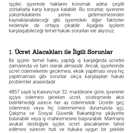
İşçiler, işyerinde haklarını korumak adına çeşitli
zorluklarla karşı karşıya kalabilir. Bu sorunlar, işverenin
yükümlülüklerini yerine getirmemesinden
kaynaklanabileceği gibi işyerindeki diğer faktörler
nedeniyle de ortaya çıkabilir. Aşağıda işçilerin
karşılaşabileceği temel hukuki sorunları ele alıyoruz:
1.
Ücret Alacakları ile İlgili Sorunlar
Bir işçinin temel hakkı, yaptığı iş karşılığında ücretini
zamanında ve tam olarak almasıdır. Ancak, işyerlerinde
ücret ödemelerinin gecikmesi, eksik yapılması veya hiç
yapılmaması gibi sorunlar sıkça karşılaşılan hukuki
problemler arasındadır.
4857 sayılı İş Kanunu’nun 32. maddesine göre, işverenin
işçiye ödemesi gereken ücret, sözleşmede aksi
belirtilmediği sürece her ay ödenmelidir. Ücretin geç
ödenmesi veya hiç ödenmemesi durumunda işçi,
Çalışma ve Sosyal Güvenlik Bakanlığı’na şikâyette
bulunabilir veya iş mahkemesine başvurabilir. Marmaris
avukat desteğiyle işçiler, ücret alacaklarının tahsil
edilmesi sürecini hızlı ve hukuka uygun bir şekilde