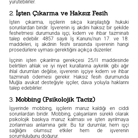
yürütebilirler.
2.
İşten Çıkarma ve Haksız Fesih
İşten çıkarma, işçilerin sıkça karşılaştığı hukuki
sorunlardan biridir. İşverenin iş akdini haksız bir şekilde
feshetmesi durumunda işçi, kıdem ve ihbar tazminatı
talep edebilir. 4857 sayılı İş Kanunu’nun 17. ve 18.
maddeleri, iş akdinin feshi sırasında işverenin hangi
prosedürlere uyması gerektiğini açıkça düzenler.
İşçinin işten çıkarılma gerekçesi 25/II maddesinde
belirtilen ahlak ve iyi niyet kurallarına aykırılık gibi ağır
ihlal durumları değilse, işverenin işçiye kıdem ve ihbar
tazminatı ödemesi gerekir. Haksız fesih durumunda
Muğla avukat desteğiyle işçiler, dava yoluyla haklarını
talep edebilirler.
3.
Mobbing (Psikolojik Taciz)
İşyerinde mobbing, işçilerin maruz kaldığı en ciddi
sorunlardan biridir. Mobbing, çalışanların sürekli olarak
psikolojik baskıya maruz kalması ve işten ayrılmaya
zorlanması anlamına gelir. Bu tür durumlar, hem işçi
sağlığını olumsuz etkiler hem de işverenin
sorumluluğunu doğurur.