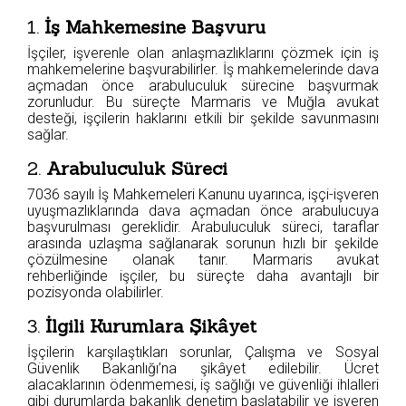
1.
İş Mahkemesine Başvuru
İşçiler, işverenle olan anlaşmazlıklarını çözmek için iş
mahkemelerine başvurabilirler. İş mahkemelerinde dava
açmadan önce arabuluculuk sürecine başvurmak
zorunludur. Bu süreçte Marmaris ve Muğla avukat
desteği, işçilerin haklarını etkili bir şekilde savunmasını
sağlar.
2.
Arabuluculuk Süreci
7036 sayılı İş Mahkemeleri Kanunu uyarınca, işçi-işveren
uyuşmazlıklarında dava açmadan önce arabulucuya
başvurulması gereklidir. Arabuluculuk süreci, taraflar
arasında uzlaşma sağlanarak sorunun hızlı bir şekilde
çözülmesine olanak tanır. Marmaris avukat
rehberliğinde işçiler, bu süreçte daha avantajlı bir
pozisyonda olabilirler.
3.
İlgili Kurumlara Şikâyet
İşçilerin karşılaştıkları sorunlar, Çalışma ve Sosyal
Güvenlik Bakanlığı’na şikâyet edilebilir. Ücret
alacaklarının ödenmemesi, iş sağlığı ve güvenliği ihlalleri
gibi durumlarda bakanlık denetim başlatabilir ve işveren