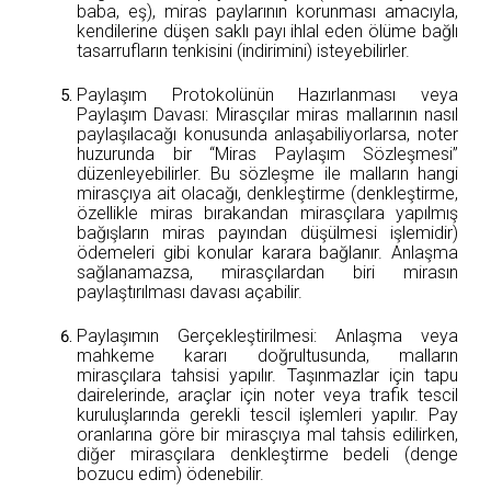
baba, eş), miras paylarının korunması amacıyla,
kendilerine düşen saklı payı ihlal eden ölüme bağlı
tasarrufların tenkisini (indirimini) isteyebilirler.
Paylaşım Protokolünün Hazırlanması veya
Paylaşım Davası: Mirasçılar miras mallarının nasıl
paylaşılacağı konusunda anlaşabiliyorlarsa, noter
huzurunda bir “Miras Paylaşım Sözleşmesi”
düzenleyebilirler. Bu sözleşme ile malların hangi
mirasçıya ait olacağı, denkleştirme (denkleştirme,
özellikle miras bırakandan mirasçılara yapılmış
bağışların miras payından düşülmesi işlemidir)
ödemeleri gibi konular karara bağlanır. Anlaşma
sağlanamazsa, mirasçılardan biri mirasın
paylaştırılması davası açabilir.
Paylaşımın Gerçekleştirilmesi: Anlaşma veya
mahkeme kararı doğrultusunda, malların
mirasçılara tahsisi yapılır. Taşınmazlar için tapu
dairelerinde, araçlar için noter veya trafik tescil
kuruluşlarında gerekli tescil işlemleri yapılır. Pay
oranlarına göre bir mirasçıya mal tahsis edilirken,
diğer mirasçılara denkleştirme bedeli (denge
bozucu edim) ödenebilir.