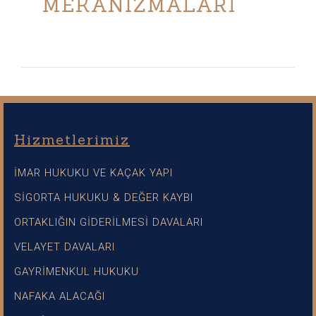
MEKANİZMALARI
Hizmetlerimiz
İMAR HUKUKU VE KAÇAK YAPI
SİGORTA HUKUKU & DEĞER KAYBI
ORTAKLIĞIN GİDERİLMESİ DAVALARI
VELAYET DAVALARI
GAYRİMENKUL HUKUKU
NAFAKA ALACAĞI