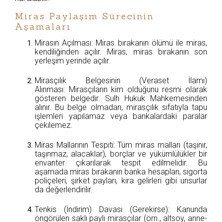
Miras Paylaşım Sürecinin
Aşamaları
Mirasın Açılması: Miras bırakanın ölümü ile miras,
kendiliğinden açılır. Miras, miras bırakanın son
yerleşim yerinde açılır.
Mirasçılık Belgesinin (Veraset İlamı)
Alınması: Mirasçıların kim olduğunu resmi olarak
gösteren belgedir. Sulh Hukuk Mahkemesinden
alınır. Bu belge olmadan, mirasçılık sıfatıyla tapu
işlemleri yapılamaz veya bankalardaki paralar
çekilemez.
Miras Mallarının Tespiti: Tüm miras malları (taşınır,
taşınmaz, alacaklar), borçlar ve yükümlülükler bir
envanter çıkarılarak tespit edilmelidir. Bu
aşamada miras bırakanın banka hesapları, sigorta
poliçeleri, şirket payları, kira gelirleri gibi unsurlar
da değerlendirilir.
Tenkis (İndirim) Davası (Gerekirse): Kanunda
öngörülen saklı paylı mirasçılar (örn., altsoy, anne-