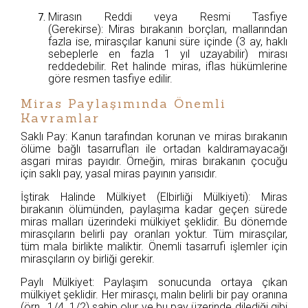
Mirasın Reddi veya Resmi Tasfiye
(Gerekirse): Miras bırakanın borçları, mallarından
fazla ise, mirasçılar kanuni süre içinde (3 ay, haklı
sebeplerle en fazla 1 yıl uzayabilir) mirası
reddedebilir. Ret halinde miras, iflas hükümlerine
göre resmen tasfiye edilir.
Miras Paylaşımında Önemli
Kavramlar
Saklı Pay: Kanun tarafından korunan ve miras bırakanın
ölüme bağlı tasarrufları ile ortadan kaldıramayacağı
asgari miras payıdır. Örneğin, miras bırakanın çocuğu
için saklı pay, yasal miras payının yarısıdır.
İştirak Halinde Mülkiyet (Elbirliği Mülkiyeti): Miras
bırakanın ölümünden, paylaşıma kadar geçen sürede
miras malları üzerindeki mülkiyet şeklidir. Bu dönemde
mirasçıların belirli pay oranları yoktur. Tüm mirasçılar,
tüm mala birlikte maliktir. Önemli tasarrufi işlemler için
mirasçıların oy birliği gerekir.
Paylı Mülkiyet: Paylaşım sonucunda ortaya çıkan
mülkiyet şeklidir. Her mirasçı, malın belirli bir pay oranına
(örn., 1/4, 1/2) sahip olur ve bu pay üzerinde dilediği gibi