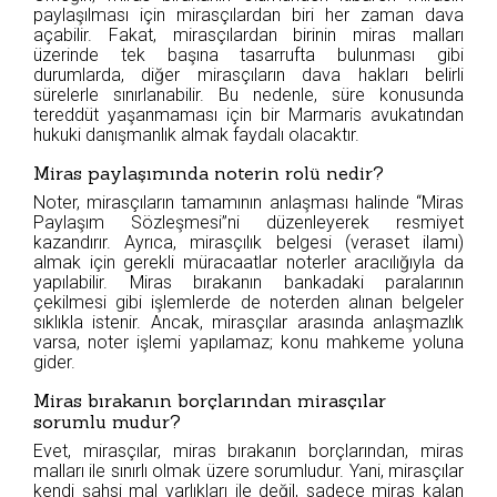
paylaşılması için mirasçılardan biri her zaman dava
açabilir. Fakat, mirasçılardan birinin miras malları
üzerinde tek başına tasarrufta bulunması gibi
durumlarda, diğer mirasçıların dava hakları belirli
sürelerle sınırlanabilir. Bu nedenle, süre konusunda
tereddüt yaşanmaması için bir Marmaris avukatından
hukuki danışmanlık almak faydalı olacaktır.
Miras paylaşımında noterin rolü nedir?
Noter, mirasçıların tamamının anlaşması halinde “Miras
Paylaşım Sözleşmesi”ni düzenleyerek resmiyet
kazandırır. Ayrıca, mirasçılık belgesi (veraset ilamı)
almak için gerekli müracaatlar noterler aracılığıyla da
yapılabilir. Miras bırakanın bankadaki paralarının
çekilmesi gibi işlemlerde de noterden alınan belgeler
sıklıkla istenir. Ancak, mirasçılar arasında anlaşmazlık
varsa, noter işlemi yapılamaz; konu mahkeme yoluna
gider.
Miras bırakanın borçlarından mirasçılar
sorumlu mudur?
Evet, mirasçılar, miras bırakanın borçlarından, miras
malları ile sınırlı olmak üzere sorumludur. Yani, mirasçılar
kendi şahsi mal varlıkları ile değil, sadece miras kalan