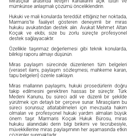
Mirasçılar arasında iletişim kanallarını açık tutun ve
mümkünse anlaşmalı çözümü önceliklendirin.
Hukuki ve mali konularda tereddüt ettiğiniz her noktada,
Marmaris’te faaliyet gösteren deneyimli bir miras
hukuku avukatından destek alın. Avukat Mehmet Altan
Koçak ve ekibi, size bu zorlu süreçte profesyonel
destek sağlayacaktır.
Özellikle taşınmaz değerlemesi gibi teknik konularda,
bilirkişi raporu almayı düşünün.
Miras paylaşım sürecinde düzenlenen tüm belgeleri
(veraset ilamı, paylaşım sözleşmesi, mahkeme kararı,
tapu belgeleri) özenle saklayın.
Miras mallarının paylaşımı, hukuki prosedürlerin doğru
takip edilmesini gerektiren hassas bir süreçtir. Türk
Medeni Kanunu, bu süreci adil ve düzenli bir şekilde
yürütmek için detaylı bir çerçeve sunar. Mirasçıların bu
süreci sorunsuz atlatabilmeleri için mevzuata hakim
olmaları ve profesyonel hukuki yardım almaları büyük
önem taşır. Marmaris Koçak Hukuk Bürosu, miras
hukuku alanındaki derin bilgi birikimi ve tecrübesiyle,
müvekkillerine miras paylaşımının her aşamasında etkin
çözümler sunmaktadır.