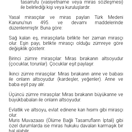
tasarrufu (vasiyetname veya miras sözleşmesi)
ile belirlediği kişi veya kuruluşlardır.
Yasal mirasçılar ve miras payları Türk Medeni
Kanunu’nun 495. ve devamı maddelerinde
düzenlenmiştir. Buna göre:
Sağ kalan eş, mirasçılarla birlikte her zaman mirasçı
olur. Eşin payı, birlikte mirasçı olduğu zümreye göre
değişiklik gösterir.
Birinci zümre mirasçılar: Miras bırakanın altsoyudur
(çocuklar, torunlar). Çocuklar eşit paylaşır.
İkinci zümre mirasçılar: Miras bırakanın anne ve babası
ile onların altsoyudur (kardeşler, yeğenler). Anne ve
baba eşit pay alır.
Üçüncü zümre mirasçılar: Miras bırakanın büyükanne ve
büyükbabaları ile onların altsoyudur.
Evlatlık ve altsoyu, evlat edinene kan hısımı gibi mirasçı
olur.
Muris Muvazaası (Ölüme Bağlı Tasarrufların İptali) gibi
özel durumlarda ise miras hukuku davaları karmaşık bir
hal alabilir.