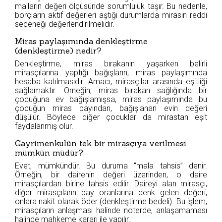
malların değeri ölçüsünde sorumluluk taşır. Bu nedenle,
borçların aktif değerleri aştığı durumlarda mirasın reddi
seçeneği değerlendirilmelidir.
Miras paylaşımında denkleştirme
(denkleştirme) nedir?
Denkleştirme, miras bırakanın yaşarken belirli
mirasçılarına yaptığı bağışların, miras paylaşımında
hesaba katılmasıdır. Amacı, mirasçılar arasında eşitliği
sağlamaktır. Örneğin, miras bırakan sağlığında bir
çocuğuna ev bağışlamışsa, miras paylaşımında bu
çocuğun miras payından, bağışlanan evin değeri
düşülür. Böylece diğer çocuklar da mirastan eşit
faydalanmış olur.
Gayrimenkulün tek bir mirasçıya verilmesi
mümkün müdür?
Evet, mümkündür. Bu duruma “mala tahsis” denir.
Örneğin, bir dairenin değeri üzerinden, o daire
mirasçılardan birine tahsis edilir. Daireyi alan mirasçı,
diğer mirasçıların pay oranlarına denk gelen değeri,
onlara nakit olarak öder (denkleştirme bedeli). Bu işlem,
mirasçıların anlaşması halinde noterde, anlaşamaması
halinde mahkeme kararı ile yapılır.