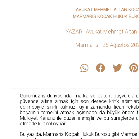
AVUKAT MEHMET ALTAN KOÇ
MARMARİS KOÇAK HUKUK BÜR
YAZAR : Avukat Mehmet Altan
Marmaris - 26 Ağustos 20
Günümüz iş dünyasında, marka ve patent başvuruları, bi
güvence altına almak için son derece kritik adımlar
edilmesiyle sınırlı kalmaz; aynı zamanda ticari reka
başarının temelini atmak açısından da büyük önem taşı
Mülkiyet Kanunu ile düzenlenmiştir ve bu süreçlerde uz
etmede kilit rol oynar.
Bu yazıda, Marmaris Koçak Hukuk Bürosu gibi Marmaris 