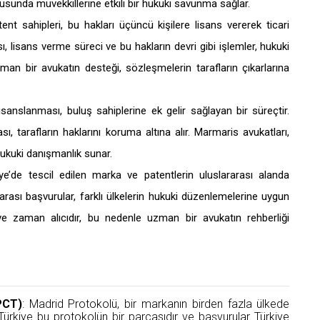
unda müvekkillerine etkili bir hukuki savunma sağlar.
ent sahipleri, bu hakları üçüncü kişilere lisans vererek ticari
, lisans verme süreci ve bu hakların devri gibi işlemler, hukuki
zman bir avukatın desteği, sözleşmelerin tarafların çıkarlarına
isanslanması, buluş sahiplerine ek gelir sağlayan bir süreçtir.
, tarafların haklarını koruma altına alır. Marmaris avukatları,
ukuki danışmanlık sunar.
iye’de tescil edilen marka ve patentlerin uluslararası alanda
arası başvurular, farklı ülkelerin hukuki düzenlemelerine uygun
 ve zaman alıcıdır, bu nedenle uzman bir avukatın rehberliği
PCT)
: Madrid Protokolü, bir markanın birden fazla ülkede
 Türkiye bu protokolün bir parçasıdır ve başvurular Türkiye