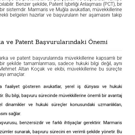
bilir. Benzer şekilde, Patent İşbirliği Anlaşması (PCT), bir
 bir sistemdir. Marmaris ve Muğla avukatları, müvekkillerine
rekli belgeleri hazırlar ve başvuruların her aşamasını takip
a ve Patent Başvurularındaki Önemi
ka ve patent başvurularında müvekkillerine kapsamlı bir
bir şekilde tamamlanması, sadece hukuki bilgi değil, aynı
 Mehmet Altan Koçak ve ekibi, müvekkillerine bu süreçte
mayı amaçlar.
 faaliyet gösteren avukatlar, yerel iş dünyası ve hukuki
. Bu bilgi, başvuru sürecinde müvekkillerine önemli bir avantaj
rel dinamikler ve hukuki süreçler konusundaki uzmanlıkları,
sını sağlar.
vurusu, benzersizdir ve farklı ihtiyaçlar gerektirir. Marmaris
özümler sunarak, başvuru sürecini en verimli şekilde yönetir. Bu