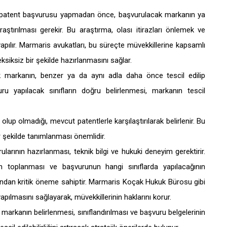
 patent başvurusu yapmadan önce, başvurulacak markanın ya
aştırılması gerekir. Bu araştırma, olası itirazları önlemek ve
pılır. Marmaris avukatları, bu süreçte müvekkillerine kapsamlı
siksiz bir şekilde hazırlanmasını sağlar.
ek markanın, benzer ya da aynı adla daha önce tescil edilip
ru yapılacak sınıfların doğru belirlenmesi, markanın tescil
 olup olmadığı, mevcut patentlerle karşılaştırılarak belirlenir. Bu
r şekilde tanımlanması önemlidir.
larının hazırlanması, teknik bilgi ve hukuki deneyim gerektirir.
n toplanması ve başvurunun hangi sınıflarda yapılacağının
sından kritik öneme sahiptir. Marmaris Koçak Hukuk Bürosu gibi
pılmasını sağlayarak, müvekkillerinin haklarını korur.
markanın belirlenmesi, sınıflandırılması ve başvuru belgelerinin