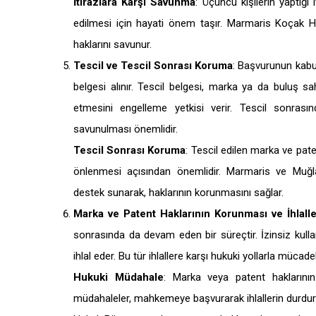
İtirazlara Karşı Savunma
: Üçüncü kişilerin yaptığı
edilmesi için hayati önem taşır. Marmaris Koçak Hu
haklarını savunur.
Tescil ve Tescil Sonrası Koruma
: Başvurunun kabul
belgesi alınır. Tescil belgesi, marka ya da buluş sa
etmesini engelleme yetkisi verir. Tescil sonrası
savunulması önemlidir.
Tescil Sonrası Koruma
: Tescil edilen marka ve paten
önlenmesi açısından önemlidir. Marmaris ve Muğla 
destek sunarak, haklarının korunmasını sağlar.
Marka ve Patent Haklarının Korunması ve İhlall
sonrasında da devam eden bir süreçtir. İzinsiz kullanı
ihlal eder. Bu tür ihlallere karşı hukuki yollarla mücade
Hukuki Müdahale
: Marka veya patent haklarının
müdahaleler, mahkemeye başvurarak ihlallerin durduru