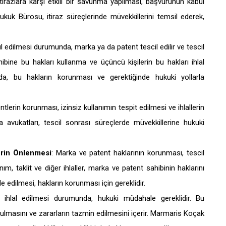
 itirazlara karşı etkili bir savunma yapılması, başvurunun kabul
kuk Bürosu, itiraz süreçlerinde müvekkillerini temsil ederek,
 edilmesi durumunda, marka ya da patent tescil edilir ve tescil
hibine bu hakları kullanma ve üçüncü kişilerin bu hakları ihlal
nda, bu hakların korunması ve gerektiğinde hukuki yollarla
tlerin korunması, izinsiz kullanımın tespit edilmesi ve ihlallerin
avukatları, tescil sonrası süreçlerde müvekkillerine hukuki
erin Önlenmesi
: Marka ve patent haklarının korunması, tescil
m, taklit ve diğer ihlaller, marka ve patent sahibinin haklarını
le edilmesi, hakların korunması için gereklidir.
 ihlal edilmesi durumunda, hukuki müdahale gereklidir. Bu
lmasını ve zararların tazmin edilmesini içerir. Marmaris Koçak