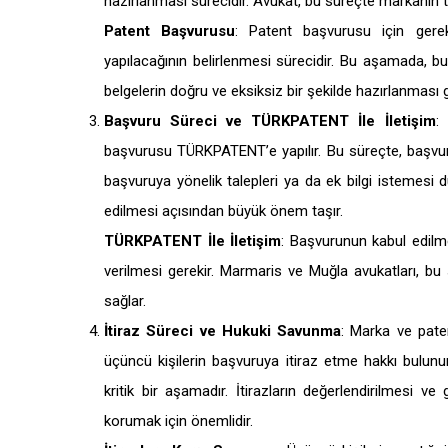
hazırlanması sürecidir. Avukat, bu süreçte markanın tesc
Patent Başvurusu
: Patent başvurusu için gerek
yapılacağının belirlenmesi sürecidir. Bu aşamada, bu
belgelerin doğru ve eksiksiz bir şekilde hazırlanması g
Başvuru Süreci ve TÜRKPATENT İle İletişim
:
başvurusu TÜRKPATENT’e yapılır. Bu süreçte, başvuru
başvuruya yönelik talepleri ya da ek bilgi istemes
edilmesi açısından büyük önem taşır.
TÜRKPATENT İle İletişim
: Başvurunun kabul edilm
verilmesi gerekir. Marmaris ve Muğla avukatları, b
sağlar.
İtiraz Süreci ve Hukuki Savunma
: Marka ve pate
üçüncü kişilerin başvuruya itiraz etme hakkı bulunu
kritik bir aşamadır. İtirazların değerlendirilmesi v
korumak için önemlidir.