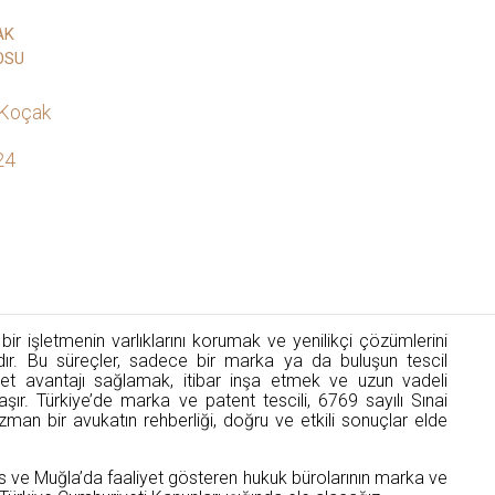
AK
OSU
 Koçak
24
r işletmenin varlıklarını korumak ve yenilikçi çözümlerini
dır. Bu süreçler, sadece bir marka ya da buluşun tescil
bet avantajı sağlamak, itibar inşa etmek ve uzun vadeli
r. Türkiye’de marka ve patent tescili, 6769 sayılı Sınai
man bir avukatın rehberliği, doğru ve etkili sonuçlar elde
ve Muğla’da faaliyet gösteren hukuk bürolarının marka ve