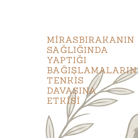
MİRASBIRAKANIN
SAĞLIĞINDA
YAPTIĞI
BAĞIŞLAMALARIN
TENKİS
DAVASINA
ETKİSİ