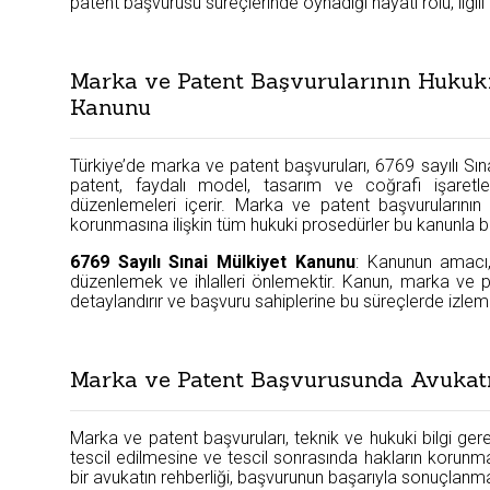
patent başvurusu süreçlerinde oynadığı hayati rolü, ilgili
Marka ve Patent Başvurularının Hukuki
Kanunu
Türkiye’de marka ve patent başvuruları, 6769 sayılı Sı
patent, faydalı model, tasarım ve coğrafi işaretler
düzenlemeleri içerir. Marka ve patent başvurularının şe
korunmasına ilişkin tüm hukuki prosedürler bu kanunla bel
6769 Sayılı Sınai Mülkiyet Kanunu
: Kanunun amacı, 
düzenlemek ve ihlalleri önlemektir. Kanun, marka ve p
detaylandırır ve başvuru sahiplerine bu süreçlerde izleme
Marka ve Patent Başvurusunda Avukat
Marka ve patent başvuruları, teknik ve hukuki bilgi ge
tescil edilmesine ve tescil sonrasında hakların koru
bir avukatın rehberliği, başvurunun başarıyla sonuçlanma