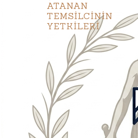
ATANAN
TEMSİLCİNİN
YETKİLERİ