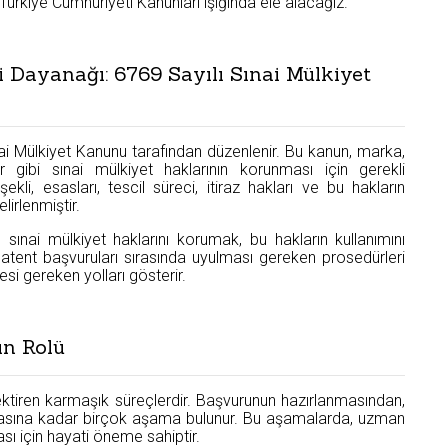
 Türkiye Cumhuriyeti Kanunları ışığında ele alacağız.
 Dayanağı: 6769 Sayılı Sınai Mülkiyet
nai Mülkiyet Kanunu tarafından düzenlenir. Bu kanun, marka,
 gibi sınai mülkiyet haklarının korunması için gerekli
kli, esasları, tescil süreci, itiraz hakları ve bu hakların
irlenmiştir.
sınai mülkiyet haklarını korumak, bu hakların kullanımını
atent başvuruları sırasında uyulması gereken prosedürleri
si gereken yolları gösterir.
ın Rolü
rektiren karmaşık süreçlerdir. Başvurunun hazırlanmasından,
nmasına kadar birçok aşama bulunur. Bu aşamalarda, uzman
sı için hayati öneme sahiptir.