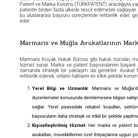
Patent ve Marka Kurumu (TÜRKPATENT) aracılığıyla yapıla
patentin birden fazla ülkede tescil edilmesini sağlayan
bu uluslararası başvuru süreçlerinde rehberlik eder, ge
eder.
Marmaris ve Muğla Avukatlarının Mark
Marmaris Koçak Hukuk Bürosu gibi hukuk büroları, mar
hizmet sunar. Marka ve patent başvurularının başarılı 
zamanda stratejik bir yaklaşım da gerektirir. Avukat
rehberlik ederek, onların haklarını en etkili şekilde koru
Yerel Bilgi ve Uzmanlık
: Marmaris ve Muğla’da
düzenlemeler konusunda derinlemesine bilgiye sahiptir
sağlar. Yerel piyasadaki rekabet koşulları, sektö
başvuruların daha stratejik ve etkili bir şekilde yapılma
Kişiselleştirilmiş Hizmet
: Her marka ve patent baş
avukatları, müvekkillerinin özel ihtiyaçlarına uygun ç