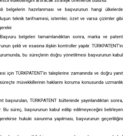
il edilebilirliğini artıracak stratejik önerilerde bulunur.
li belgelerin hazırlanması ve başvurunun hangi ülkelerde
luşun teknik tarifnamesi, istemler, özet ve varsa çizimler gibi
erekir.
 Başvuru belgeleri tamamlandıktan sonra, marka ve patent
nun şekli ve esasına ilişkin kontroller yapılır. TÜRKPATENT’in
i durumunda, bu süreçlerin doğru yönetilmesi başvurunun kabul
esi için TÜRKPATENT’in taleplerine zamanında ve doğru yanıt
u süreçte müvekkillerinin haklarını koruma konusunda uzmanlık
nt başvuruları, TÜRKPATENT bülteninde yayınlandıktan sonra,
r. Bu süreç, başvurunun kabul edilip edilmeyeceğini belirleyen
e gerekirse hukuki savunma yapılması, başvurunun geçerliliğini