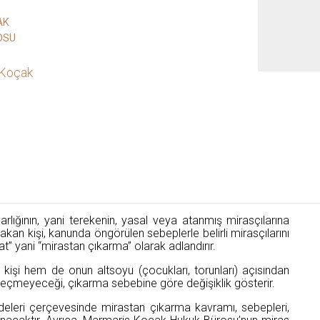
AK
OSU
 Koçak
lvarlığının, yani terekenin, yasal veya atanmış mirasçılarına
kan kişi, kanunda öngörülen sebeplerle belirli mirasçılarını
t” yani “mirastan çıkarma” olarak adlandırır.
işi hem de onun altsoyu (çocukları, torunları) açısından
geçmeyeceği, çıkarma sebebine göre değişiklik gösterir.
eleri çerçevesinde mirastan çıkarma kavramı, sebepleri,