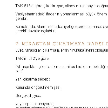
TMK 513’e göre çıkarılmışsa, altsoy miras payını doğrud
Vasiyetnamedeki ifadenin yorumlanması büyük önem taş
gerekir.
Bu noktada, Marmaris’te faaliyet gösteren bir miras avuka
gerekli davalar açılabilir.
7. MİRASTAN ÇIKARMAYA KARŞI 
Evet. Mirasçılar, çıkarma işleminin hukuka aykırı olduğunu
TMK m.512’ye göre:
“Mirasçılıktan çıkarılan kimse, miras bırakanın belirtt
olur.”
Yani çıkarma sebebi:
Kanunda öngörülmemişse,
Gerçek dışıysa,
veya ispatlanamıyorsa,