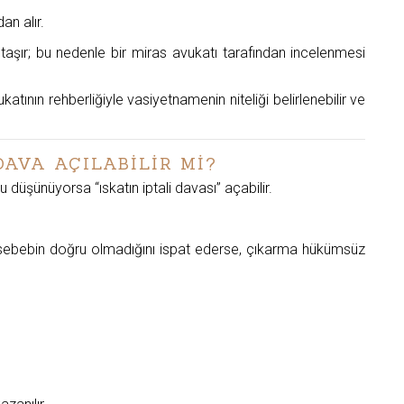
an alır.
ır; bu nedenle bir miras avukatı tarafından incelenmesi
tının rehberliğiyle vasiyetnamenin niteliği belirlenebilir ve
DAVA AÇILABİLİR Mİ?
 düşünüyorsa “ıskatın iptali davası” açabilir.
iği sebebin doğru olmadığını ispat ederse, çıkarma hükümsüz