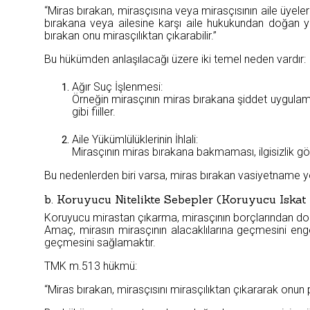
“Miras bırakan, mirasçısına veya mirasçısının aile üyeler
bırakana veya ailesine karşı aile hukukundan doğan y
bırakan onu mirasçılıktan çıkarabilir.”
Bu hükümden anlaşılacağı üzere iki temel neden vardır:
Ağır Suç İşlenmesi:
Örneğin mirasçının miras bırakana şiddet uygulama
gibi fiiller.
Aile Yükümlülüklerinin İhlali:
Mirasçının miras bırakana bakmaması, ilgisizlik gö
Bu nedenlerden biri varsa, miras bırakan vasiyetname yol
b. Koruyucu Nitelikte Sebepler (Koruyucu Iska
Koruyucu mirastan çıkarma, mirasçının borçlarından dola
Amaç, mirasın mirasçının alacaklılarına geçmesini eng
geçmesini sağlamaktır.
TMK m.513 hükmü:
“Miras bırakan, mirasçısını mirasçılıktan çıkararak onun 