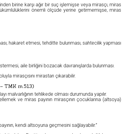
inden birine karşı ağır bir suç işlemişse veya mirasçı, miras
ükümlülüklerini önemli ölçüde yerine getirmemişse, miras
sı, hakaret etmesi, tehditte bulunması, sahtecilik yapması
stermesi, aile birliğini bozacak davranışlarda bulunması.
uyla mirasçısını mirastan çıkarabilir.
t – TMK m.513)
yı malvarlığının tehlikede olması durumunda yapılır.
ellemek ve miras payının mirasçının çocuklarına (altsoya)
payının, kendi altsoyuna geçmesini sağlayabilir.”