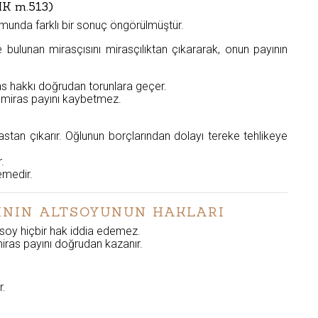
TMK m.513)
unda farklı bir sonuç öngörülmüştür.
e bulunan mirasçısını mirasçılıktan çıkararak, onun payının
ras hakkı doğrudan torunlara geçer.
rı miras payını kaybetmez.
tan çıkarır. Oğlunun borçlarından dolayı tereke tehlikeye
.
emedir.
ÇININ ALTSOYUNUN HAKLARI
soy hiçbir hak iddia edemez.
ras payını doğrudan kazanır.
r.