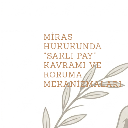
MİRAS
HUKUKUNDA
“SAKLI PAY”
KAVRAMI VE
KORUMA
MEKANİZMALARI