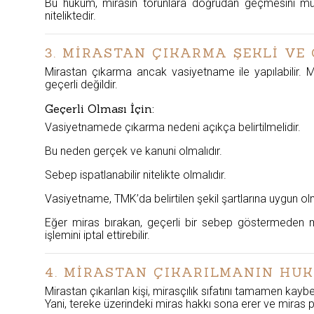
Bu hüküm, mirasın torunlara doğrudan geçmesini mümk
niteliktedir.
3. MİRASTAN ÇIKARMA ŞEKLİ VE
Mirastan çıkarma ancak vasiyetname ile yapılabilir. M
geçerli değildir.
Geçerli Olması İçin:
Vasiyetnamede çıkarma nedeni açıkça belirtilmelidir.
Bu neden gerçek ve kanuni olmalıdır.
Sebep ispatlanabilir nitelikte olmalıdır.
Vasiyetname, TMK’da belirtilen şekil şartlarına uygun olm
Eğer miras bırakan, geçerli bir sebep göstermeden mir
işlemini iptal ettirebilir.
4. MİRASTAN ÇIKARILMANIN HU
Mirastan çıkarılan kişi, mirasçılık sıfatını tamamen kayb
Yani, tereke üzerindeki miras hakkı sona erer ve miras pay