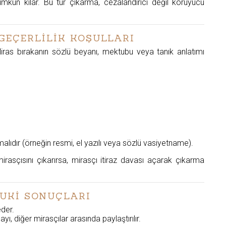
ün kılar. Bu tür çıkarma, cezalandırıcı değil koruyucu
 GEÇERLİLİK KOŞULLARI
iras bırakanın sözlü beyanı, mektubu veya tanık anlatımı
alıdır (örneğin resmi, el yazılı veya sözlü vasiyetname).
asçısını çıkarırsa, mirasçı itiraz davası açarak çıkarma
KUKİ SONUÇLARI
eder.
ı, diğer mirasçılar arasında paylaştırılır.