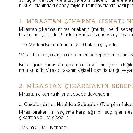
sonuçları ve özellikle altsoya etkisi sade bir dille el
hukuku alanındaki deneyimiyle bu tür davalarda nasıl pr
1. MİRASTAN ÇIKARMA (ISKAT) N
Mirastan çıkarma, miras bırakanın (muris), belirli seb
bırakması işlemidir. Bu işlem, vasiyetname yoluyla yapılı
Türk Medeni Kanunu’nun m. 510 hükmü şöyledir:
“Miras bırakan, aşağıda gösterilen sebeplerden birinin varl
Buna göre mirastan çıkarma, keyfi bir işlem değildir
mümkündür. Miras bırakanın kişisel hoşnutsuzluğu veya k
2. MİRASTAN ÇIKARMANIN SEBEPL
Mirastan çıkarma iki ana sebebe dayanabilir:
a. Cezalandırıcı Nitelikte Sebepler (Disiplin Iskat
Miras bırakan, mirasçısına karşı ağır bir suç işlenmesi
çıkarma yoluna gidebilir.
TMK m.510/1 uyarınca: