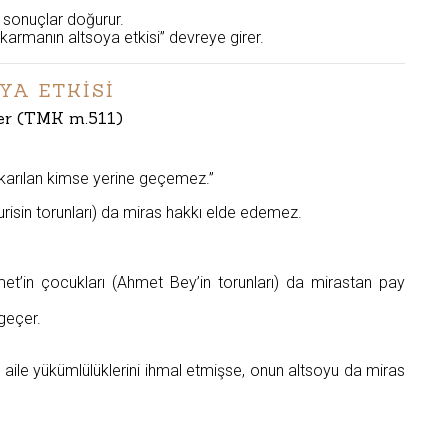
 sonuçlar doğurur.
armanın altsoya etkisi” devreye girer.
YA ETKİSİ
der (TMK m.511)
çıkarılan kimse yerine geçemez.”
urisin torunları) da miras hakkı elde edemez.
t’in çocukları (Ahmet Bey’in torunları) da mirastan pay
geçer.
a aile yükümlülüklerini ihmal etmişse, onun altsoyu da miras