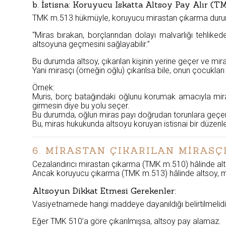
b. İstisna: Koruyucu Iskatta Altsoy Pay Alır (
TMK m.513 hükmüyle, koruyucu mirastan çıkarma durum
“Miras bırakan, borçlarından dolayı malvarlığı tehliked
altsoyuna geçmesini sağlayabilir.”
Bu durumda altsoy, çıkarılan kişinin yerine geçer ve mi
Yani mirasçı (örneğin oğlu) çıkarılsa bile, onun çocukla
Örnek:
Muris, borç batağındaki oğlunu korumak amacıyla miras
girmesin diye bu yolu seçer.
Bu durumda, oğlun miras payı doğrudan torunlara geçer
Bu, miras hukukunda altsoyu koruyan istisnai bir düzenl
6. MİRASTAN ÇIKARILAN MİRAS
Cezalandırıcı mirastan çıkarma (TMK m.510) hâlinde alt
Ancak koruyucu çıkarma (TMK m.513) hâlinde altsoy, mi
Altsoyun Dikkat Etmesi Gerekenler:
Vasiyetnamede hangi maddeye dayanıldığı belirtilmelidi
Eğer TMK 510’a göre çıkarılmışsa, altsoy pay alamaz.