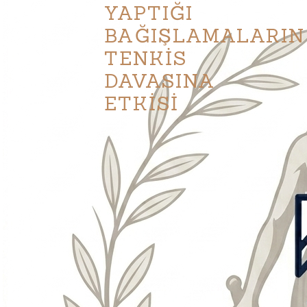
YAPTIĞI
BAĞIŞLAMALARIN
TENKİS
DAVASINA
ETKİSİ