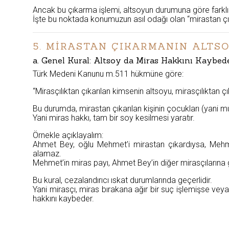
Ancak bu çıkarma işlemi, altsoyun durumuna göre farklı
İşte bu noktada konumuzun asıl odağı olan “mirastan çık
5. MİRASTAN ÇIKARMANIN ALTSO
a. Genel Kural: Altsoy da Miras Hakkını Kaybe
Türk Medeni Kanunu m.511 hükmüne göre:
“Mirasçılıktan çıkarılan kimsenin altsoyu, mirasçılıktan 
Bu durumda, mirastan çıkarılan kişinin çocukları (yani m
Yani miras hakkı, tam bir soy kesilmesi yaratır.
Örnekle açıklayalım:
Ahmet Bey, oğlu Mehmet’i mirastan çıkardıysa, Mehme
alamaz.
Mehmet’in miras payı, Ahmet Bey’in diğer mirasçılarına 
Bu kural, cezalandırıcı ıskat durumlarında geçerlidir.
Yani mirasçı, miras bırakana ağır bir suç işlemişse vey
hakkını kaybeder.