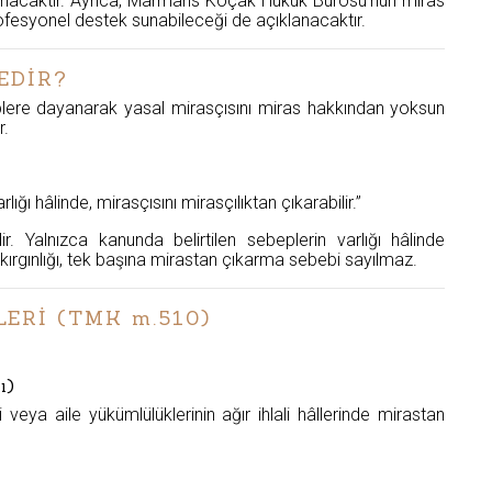
e alınacaktır. Ayrıca, Marmaris Koçak Hukuk Bürosu’nun miras
ofesyonel destek sunabileceği de açıklanacaktır.
EDİR?
eplere dayanarak yasal mirasçısını miras hakkından yoksun
r.
ığı hâlinde, mirasçısını mirasçılıktan çıkarabilir.”
. Yalnızca kanunda belirtilen sebeplerin varlığı hâlinde
ırgınlığı, tek başına mirastan çıkarma sebebi sayılmaz.
ERİ (TMK m.510)
ı)
 veya aile yükümlülüklerinin ağır ihlali hâllerinde mirastan