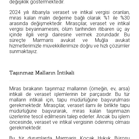
değişiklik göstermektedir.
2024 yılı itibarıyla veraset ve intikal vergisi oranları,
miras kalan malın değerine bağlı olarak %1 ile %30
arasında değişmektedir. Mirasçılar, veraset ve intikal
vergisi beyannamesini, ölüm tarihinden itibaren üç ay
içinde ilgili vergi dairesine vermek zorundadır. Bu
süreçte Marmaris avukat ve Muğla avukat
hizmetlerimizle müvekkillerimize doğru ve hızlı çözümler
sunmaktayız.
Taşınmaz Malların İntikali
Miras bırakanın taşınmaz mallarının (örneğin, ev, arsa)
intikali de veraset işlemlerinin bir parçasıdır. Bu tür
malların intikali için, tapu müdürlüğüne başvurulması
gerekmektedir. Mirasçılar, veraset ilamı ile birlikte tapu
müdürlüğüne başvurarak, miras kalan taşınmazın
üzerlerine tescil edilmesini talep ederler. Ancak bu işlem
öncesinde, veraset ve intikal vergisinin ödenmiş olması
gerekmektedir.
Bu tür durumlarda Marmaris Koçak Hukuk Bürosu