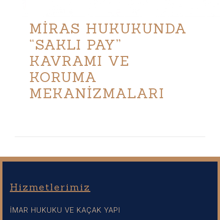
MİRAS HUKUKUNDA
“SAKLI PAY”
KAVRAMI VE
KORUMA
MEKANİZMALARI
Hizmetlerimiz
İMAR HUKUKU VE KAÇAK YAPI