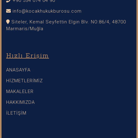
+90 534 074 04 90
info@kocakhukukburosu.com
Siteler, Kemal Seyfettin Elgin Blv. NO:86/4, 48700
Marmaris/Muğla
Hızlı Erişim
ANASAYFA
HİZMETLERİMİZ
MAKALELER
HAKKIMIZDA
İLETİŞİM