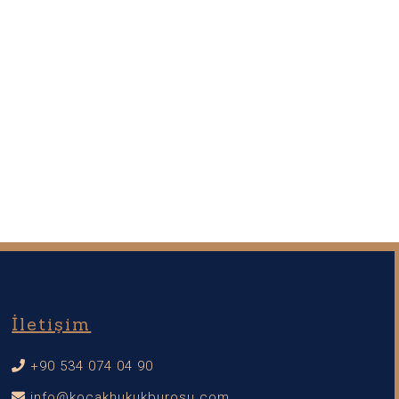
İletişim
+90 534 074 04 90
info@kocakhukukburosu.com