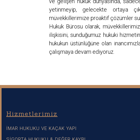
ve gelişen hukuk dünyasında, sadec
yetinmeyip, gelecekte ortaya çık
müvekkillerimize proaktif çözümler 
Hukuk Bürosu olarak, müvekkillerimi
ilişkisini, sunduğumuz hukuki hizmeti
hukukun üstünlüğüne olan inancımızla, 
çalışmaya devam ediyoruz.
Hizmetlerimiz
İMAR HUKUKU VE KAÇAK YAPI
SİGORTA HUKUKU & DEĞER KAYBI