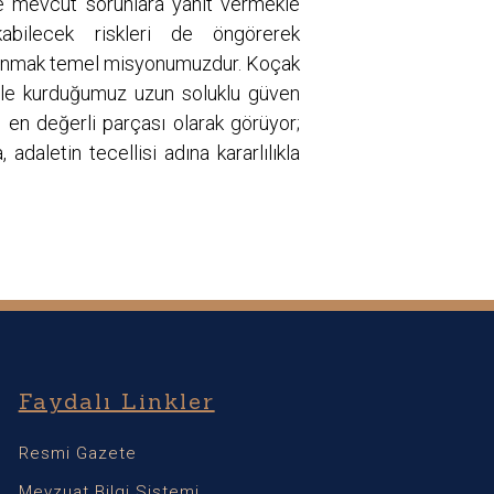
e mevcut sorunlara yanıt vermekle
abilecek riskleri de öngörerek
sunmak temel misyonumuzdur. Koçak
zle kurduğumuz uzun soluklu güven
n en değerli parçası olarak görüyor;
adaletin tecellisi adına kararlılıkla
Faydalı Linkler
Resmi Gazete
Mevzuat Bilgi Sistemi