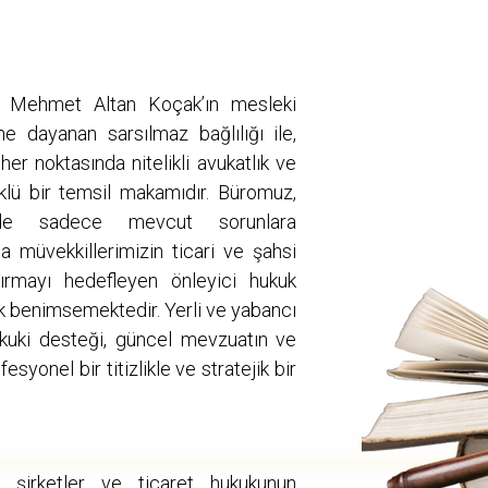
 Mehmet Altan Koçak’ın mesleki
ne dayanan sarsılmaz bağlılığı ile,
er noktasında nitelikli avukatlık ve
klü bir temsil makamıdır. Büromuz,
ünde sadece mevcut sorunlara
 müvekkillerimizin ticari ve şahsi
ndırmayı hedefleyen önleyici hukuk
rak benimsemektedir. Yerli ve yabancı
ukuki desteği, güncel mevzuatın ve
fesyonel bir titizlikle ve stratejik bir
, şirketler ve ticaret hukukunun