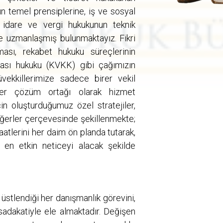
n temel prensiplerine, iş ve sosyal
 idare ve vergi hukukunun teknik
e uzmanlaşmış bulunmaktayız. Fikri
ması, rekabet hukuku süreçlerinin
ması hukuku (KVKK) gibi çağımızın
üvekkillerimize sadece birer vekil
rer çözüm ortağı olarak hizmet
in oluşturduğumuz özel stratejiler,
 değerler çerçevesinde şekillenmekte;
atlerini her daim ön planda tutarak,
 en etkin neticeyi alacak şekilde
üstlendiği her danışmanlık görevini,
sadakatiyle ele almaktadır. Değişen