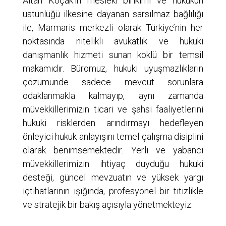
Altan Koçak’ın mesleki birikimi ve hukukun
üstünlüğü ilkesine dayanan sarsılmaz bağlılığı
ile, Marmaris merkezli olarak Türkiye’nin her
noktasında nitelikli avukatlık ve hukuki
danışmanlık hizmeti sunan köklü bir temsil
makamıdır. Büromuz, hukuki uyuşmazlıkların
çözümünde sadece mevcut sorunlara
odaklanmakla kalmayıp, aynı zamanda
müvekkillerimizin ticari ve şahsi faaliyetlerini
hukuki risklerden arındırmayı hedefleyen
önleyici hukuk anlayışını temel çalışma disiplini
olarak benimsemektedir. Yerli ve yabancı
müvekkillerimizin ihtiyaç duyduğu hukuki
desteği, güncel mevzuatın ve yüksek yargı
içtihatlarının ışığında, profesyonel bir titizlikle
ve stratejik bir bakış açısıyla yönetmekteyiz.