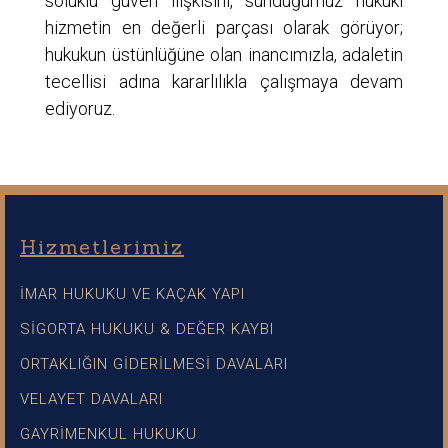
soluklu güven ilişkisini, sunduğumuz hukuki
hizmetin en değerli parçası olarak görüyor;
hukukun üstünlüğüne olan inancımızla, adaletin
tecellisi adına kararlılıkla çalışmaya devam
ediyoruz.
Hizmetlerimiz
İMAR HUKUKU VE KAÇAK YAPI
SİGORTA HUKUKU & DEĞER KAYBI
ORTAKLIĞIN GİDERİLMESİ DAVALARI
VELAYET DAVALARI
GAYRİMENKUL HUKUKU