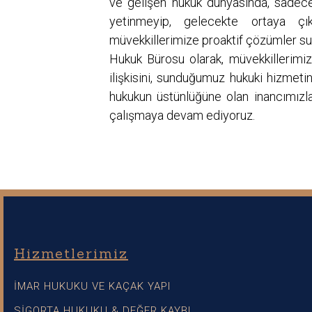
ve gelişen hukuk dünyasında, sadec
yetinmeyip, gelecekte ortaya çık
müvekkillerimize proaktif çözümler 
Hukuk Bürosu olarak, müvekkillerimi
ilişkisini, sunduğumuz hukuki hizmeti
hukukun üstünlüğüne olan inancımızla, 
çalışmaya devam ediyoruz.
Hizmetlerimiz
İMAR HUKUKU VE KAÇAK YAPI
SİGORTA HUKUKU & DEĞER KAYBI