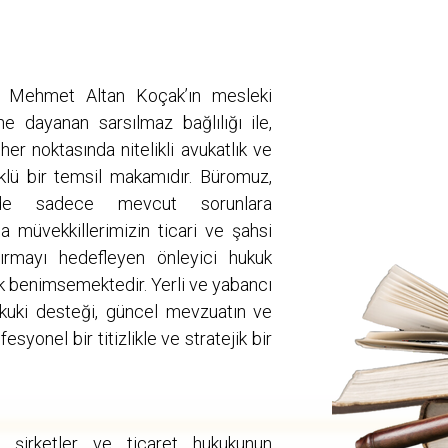
 Mehmet Altan Koçak’ın mesleki
ne dayanan sarsılmaz bağlılığı ile,
er noktasında nitelikli avukatlık ve
klü bir temsil makamıdır. Büromuz,
ünde sadece mevcut sorunlara
 müvekkillerimizin ticari ve şahsi
ndırmayı hedefleyen önleyici hukuk
rak benimsemektedir. Yerli ve yabancı
ukuki desteği, güncel mevzuatın ve
fesyonel bir titizlikle ve stratejik bir
, şirketler ve ticaret hukukunun