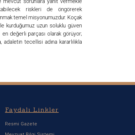
e mevcut sorunlara yanıt vermekle
abilecek riskleri de öngörerek
sunmak temel misyonumuzdur. Koçak
zle kurduğumuz uzun soluklu güven
n en değerli parçası olarak görüyor;
adaletin tecellisi adına kararlılıkla
Faydalı Linkler
Resmi Gazete
Mevzuat Bilgi Sistemi