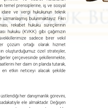
n temel prensiplerine, iş ve sosyal
 idare ve vergi hukukunun teknik
e uzmanlaşmış bulunmaktayız. Fikri
ması, rekabet hukuku süreçlerinin
ması hukuku (KVKK) gibi çağımızın
üvekkillerimize sadece birer vekil
rer çözüm ortağı olarak hizmet
in oluşturduğumuz özel stratejiler,
 değerler çerçevesinde şekillenmekte;
atlerini her daim ön planda tutarak,
 en etkin neticeyi alacak şekilde
üstlendiği her danışmanlık görevini,
sadakatiyle ele almaktadır. Değişen