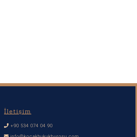
İletişim
+90 534 074 04 90
info@kocakhukukburosu.com