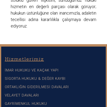
soluklu güven ilişkisini, sunduğumuz hukuki
hizmetin en değerli parçası olarak görüyor;
hukukun üstünlüğüne olan inancımızla, adaletin
tecellisi adına kararlılıkla çalışmaya devam
ediyoruz.
Hizmetlerimiz
İMAR HUKUKU VE KAÇAK YAPI
SİGORTA HUKUKU & DEĞER KAYBI
ORTAKLIĞIN GİDERİLMESİ DAVALARI
VELAYET DAVALARI
GAYRİMENKUL HUKUKU