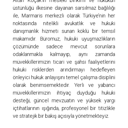
Altan Koçak’ın mesleki birikimi ve hukukun
üstünlüğü ilkesine dayanan sarsılmaz bağlılığı
ile, Marmaris merkezli olarak Türkiye’nin her
noktasında nitelikli avukatlık ve hukuki
danışmanlık hizmeti sunan köklü bir temsil
makamıdır. Büromuz, hukuki uyuşmazlıkların
çözümünde sadece mevcut sorunlara
odaklanmakla kalmayıp, aynı zamanda
müvekkillerimizin ticari ve şahsi faaliyetlerini
hukuki risklerden arındırmayı hedefleyen
önleyici hukuk anlayışını temel çalışma disiplini
olarak benimsemektedir. Yerli ve yabancı
müvekkillerimizin ihtiyaç duyduğu hukuki
desteği, güncel mevzuatın ve yüksek yargı
içtihatlarının ışığında, profesyonel bir titizlikle
ve stratejik bir bakış açısıyla yönetmekteyiz.