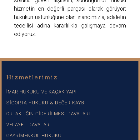
soluklu güven ilişkisini, sunduğumuz hukuki
hizmetin en değerli parçası olarak görüyor;
hukukun üstünlüğüne olan inancımızla, adaletin
tecellisi adına kararlılıkla çalışmaya devam
ediyoruz.
Hizmetlerimiz
İMAR HUKUKU VE KAÇAK YAPI
SİGORTA HUKUKU & DEĞER KAYBI
ORTAKLIĞIN GİDERİLMESİ DAVALARI
VELAYET DAVALARI
GAYRİMENKUL HUKUKU