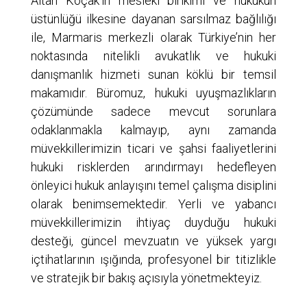
Altan Koçak’ın mesleki birikimi ve hukukun
üstünlüğü ilkesine dayanan sarsılmaz bağlılığı
ile, Marmaris merkezli olarak Türkiye’nin her
noktasında nitelikli avukatlık ve hukuki
danışmanlık hizmeti sunan köklü bir temsil
makamıdır. Büromuz, hukuki uyuşmazlıkların
çözümünde sadece mevcut sorunlara
odaklanmakla kalmayıp, aynı zamanda
müvekkillerimizin ticari ve şahsi faaliyetlerini
hukuki risklerden arındırmayı hedefleyen
önleyici hukuk anlayışını temel çalışma disiplini
olarak benimsemektedir. Yerli ve yabancı
müvekkillerimizin ihtiyaç duyduğu hukuki
desteği, güncel mevzuatın ve yüksek yargı
içtihatlarının ışığında, profesyonel bir titizlikle
ve stratejik bir bakış açısıyla yönetmekteyiz.